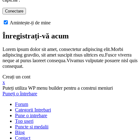
Amintește-ți de mine
Înregistrați-vă acum
Lorem ipsum dolor sit amet, consectetur adipiscing elit.Morbi
adipiscing gravdio, sit amet suscipit risus ultrices eu.Fusce viverra
neque at purus laoreet consequa.Vivamus vulputate posuere nisl quis
consequat.
Creați un cont
x
Puteți utiliza WP menu builder pentru a construi meniuri
Puneți o întrebare
Forum
Categorii Intrebari
Pune o intrebare
Top useri
Puncte si medalii
Blog
Contact