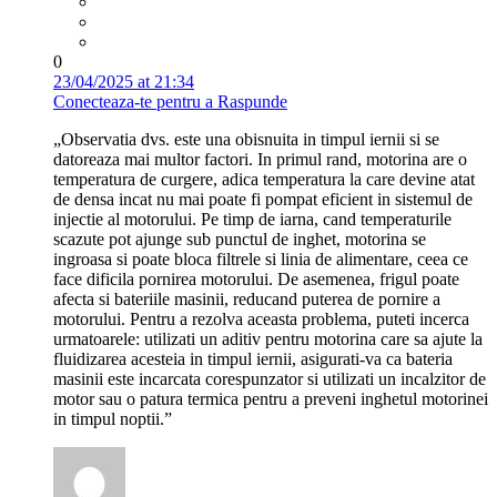
0
23/04/2025 at 21:34
Conecteaza-te pentru a Raspunde
„Observatia dvs. este una obisnuita in timpul iernii si se
datoreaza mai multor factori. In primul rand, motorina are o
temperatura de curgere, adica temperatura la care devine atat
de densa incat nu mai poate fi pompat eficient in sistemul de
injectie al motorului. Pe timp de iarna, cand temperaturile
scazute pot ajunge sub punctul de inghet, motorina se
ingroasa si poate bloca filtrele si linia de alimentare, ceea ce
face dificila pornirea motorului. De asemenea, frigul poate
afecta si bateriile masinii, reducand puterea de pornire a
motorului. Pentru a rezolva aceasta problema, puteti incerca
urmatoarele: utilizati un aditiv pentru motorina care sa ajute la
fluidizarea acesteia in timpul iernii, asigurati-va ca bateria
masinii este incarcata corespunzator si utilizati un incalzitor de
motor sau o patura termica pentru a preveni inghetul motorinei
in timpul noptii.”