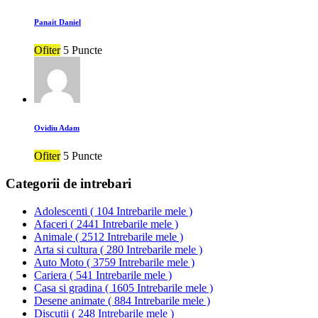
Panait Daniel
Ofiter
5 Puncte
Ovidiu Adam
Ofiter
5 Puncte
Categorii de intrebari
Adolescenti
(
104 Intrebarile mele
)
Afaceri
(
2441 Intrebarile mele
)
Animale
(
2512 Intrebarile mele
)
Arta si cultura
(
280 Intrebarile mele
)
Auto Moto
(
3759 Intrebarile mele
)
Cariera
(
541 Intrebarile mele
)
Casa si gradina
(
1605 Intrebarile mele
)
Desene animate
(
884 Intrebarile mele
)
Discutii
(
248 Intrebarile mele
)