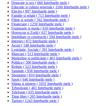
Dragoste si sex
(
660 Intrebarile mele
)
Educatie si cultura generala
(
1160 Intrebarile mele
)
Electro
(
897 Intrebarile mele
)
Familie si relatii
(
713 Intrebarile mele
)
Filme si seriale
(
562 Intrebarile mele
)
Financiare
(
1259 Intrebarile mele
)
Frumusete si moda
(
610 Intrebarile mele
)
Horoscop si Zodii
(
637 Intrebarile mele
)
Imobiliare si constructii
(
594 Intrebarile mele
)
Internet
(
872 Intrebarile mele
)
Jocuri
(
548 Intrebarile mele
)
Legislatie, Sociale
(
391 Intrebarile mele
)
Mancare
(
513 Intrebarile mele
)
Marketing si publicitate
(
463 Intrebarile mele
)
Politica
(
500 Intrebarile mele
)
Religie
(
523 Intrebarile mele
)
Sanatate
(
958 Intrebarile mele
)
Shopping
(
810 Intrebarile mele
)
Sport
(
646 Intrebarile mele
)
Stiinta si mistere
(
1031 Intrebarile mele
)
Tehnologie
(
461 Intrebarile mele
)
Telefonie
(
635 Intrebarile mele
)
Timp liber
(
265 Intrebarile mele
)
Turism
(
1243 Intrebarile mele
)