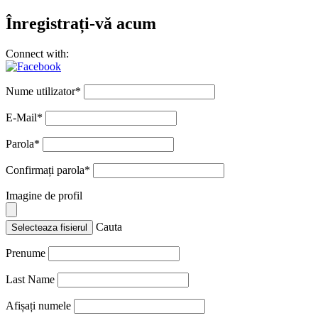
Înregistrați-vă acum
Connect with:
Nume utilizator
*
E-Mail
*
Parola
*
Confirmați parola
*
Imagine de profil
Cauta
Selecteaza fisierul
Prenume
Last Name
Afișați numele