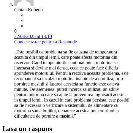
Cloțan Roberta
0
22/04/2025 at 13:10
Conecteaza-te pentru a Raspunde
„Este posibil ca problema sa fie cauzata de temperatura
scazuta din timpul iernii, care poate afecta motorina din
rezervor. Cand temperaturile sunt mai mici, motorina se
ingroasa si devine mai densa, ceea ce poate face dificila
aprinderea motorului. Pentru a rezolva aceasta problema, este
recomandat sa incalziti motorina inainte de a o utiliza, prin
pornirea masinii si lasarea acesteia sa functioneze cateva
minute. De asemenea, puteti incerca sa utilizati un aditiv
pentru motorina care sa ajute la prevenirea ingrosarii acesteia
in timpul iernii. In cazul in care problema persista, este posibil
sa fie necesara o verificare a sistemului de alimentare cu
motorina sau a bujiilor, deoarece acestea pot contribui la
dificultatea de pornire a masinii.”
Lasa un raspuns