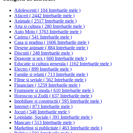
Adolescenti
(
104 Intrebarile mele
)
Afaceri
(
2442 Intrebarile mele
)
Animale
(
2517 Intrebarile mele
)
Arta si cultura
(
280 Intrebarile mele
)
Auto Moto
(
3763 Intrebarile mele
)
Cariera
(
541 Intrebarile mele
)
Casa si gradina
(
1606 Intrebarile mele
)
Desene animate
(
884 Intrebarile mele
)
Discutii
(
248 Intrebarile mele
)
Dragoste si sex
(
660 Intrebarile mele
)
Educatie si cultura generala
(
1162 Intrebarile mele
)
Electro
(
899 Intrebarile mele
)
Familie si relatii
(
713 Intrebarile mele
)
Filme si seriale
(
562 Intrebarile mele
)
Financiare
(
1259 Intrebarile mele
)
Frumusete si moda
(
610 Intrebarile mele
)
Horoscop si Zodii
(
637 Intrebarile mele
)
Imobiliare si constructii
(
595 Intrebarile mele
)
Internet
(
873 Intrebarile mele
)
Jocuri
(
548 Intrebarile mele
)
Legislatie, Sociale
(
391 Intrebarile mele
)
Mancare
(
513 Intrebarile mele
)
Marketing si publicitate
(
463 Intrebarile mele
)