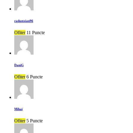
radustoian96
Ofiter
11 Puncte
DaniG
Ofiter
6 Puncte
Mihai
Ofiter
5 Puncte