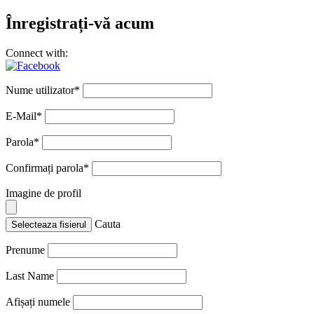
Înregistrați-vă acum
Connect with:
Nume utilizator
*
E-Mail
*
Parola
*
Confirmați parola
*
Imagine de profil
Cauta
Selecteaza fisierul
Prenume
Last Name
Afișați numele