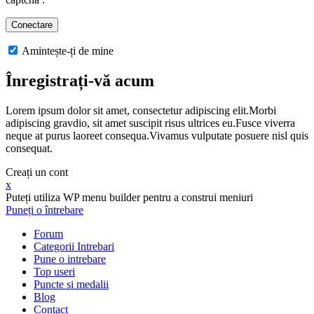
Amintește-ți de mine
Înregistrați-vă acum
Lorem ipsum dolor sit amet, consectetur adipiscing elit.Morbi
adipiscing gravdio, sit amet suscipit risus ultrices eu.Fusce viverra
neque at purus laoreet consequa.Vivamus vulputate posuere nisl quis
consequat.
Creați un cont
x
Puteți utiliza WP menu builder pentru a construi meniuri
Puneți o întrebare
Forum
Categorii Intrebari
Pune o intrebare
Top useri
Puncte si medalii
Blog
Contact