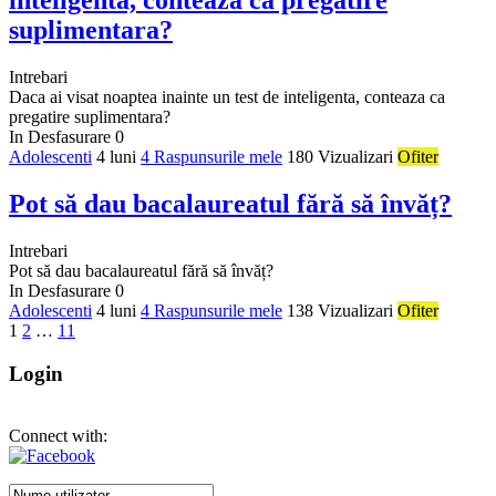
inteligenta, conteaza ca pregatire
suplimentara?
Intrebari
Daca ai visat noaptea inainte un test de inteligenta, conteaza ca
pregatire suplimentara?
In Desfasurare
0
Adolescenti
4 luni
4 Raspunsurile mele
180 Vizualizari
Ofiter
Pot să dau bacalaureatul fără să învăț?
Intrebari
Pot să dau bacalaureatul fără să învăț?
In Desfasurare
0
Adolescenti
4 luni
4 Raspunsurile mele
138 Vizualizari
Ofiter
1
2
…
11
Login
Connect with: