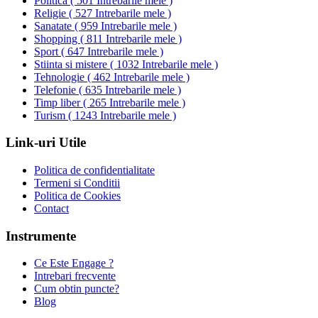
Politica
(
501 Intrebarile mele
)
Religie
(
527 Intrebarile mele
)
Sanatate
(
959 Intrebarile mele
)
Shopping
(
811 Intrebarile mele
)
Sport
(
647 Intrebarile mele
)
Stiinta si mistere
(
1032 Intrebarile mele
)
Tehnologie
(
462 Intrebarile mele
)
Telefonie
(
635 Intrebarile mele
)
Timp liber
(
265 Intrebarile mele
)
Turism
(
1243 Intrebarile mele
)
Link-uri Utile
Politica de confidentialitate
Termeni si Conditii
Politica de Cookies
Contact
Instrumente
Ce Este Engage ?
Intrebari frecvente
Cum obtin puncte?
Blog