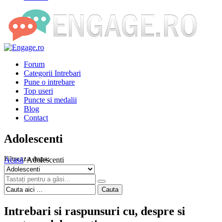
Forum
Categorii Intrebari
Pune o intrebare
Top useri
Puncte si medalii
Blog
Contact
Adolescenti
Acasă
/
Adolescenti
Cauta
Intrebari si raspunsuri cu, despre si