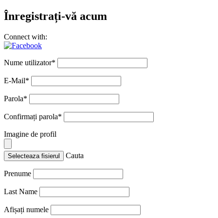
Înregistrați-vă acum
Connect with:
Nume utilizator
*
E-Mail
*
Parola
*
Confirmați parola
*
Imagine de profil
Cauta
Selecteaza fisierul
Prenume
Last Name
Afișați numele