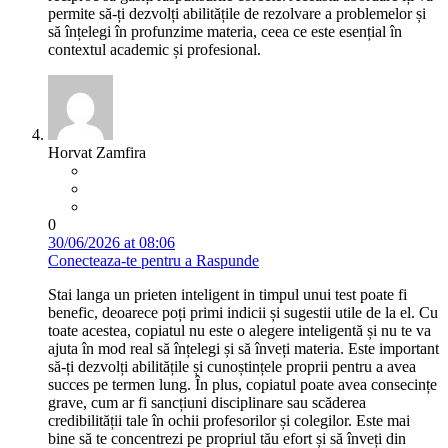
permite să-ți dezvolți abilitățile de rezolvare a problemelor și
să înțelegi în profunzime materia, ceea ce este esențial în
contextul academic și profesional.
Horvat Zamfira
0
30/06/2026 at 08:06
Conecteaza-te pentru a Raspunde
Stai langa un prieten inteligent in timpul unui test poate fi
benefic, deoarece poți primi indicii și sugestii utile de la el. Cu
toate acestea, copiatul nu este o alegere inteligentă și nu te va
ajuta în mod real să înțelegi și să înveți materia. Este important
să-ți dezvolți abilitățile și cunoștințele proprii pentru a avea
succes pe termen lung. În plus, copiatul poate avea consecințe
grave, cum ar fi sancțiuni disciplinare sau scăderea
credibilității tale în ochii profesorilor și colegilor. Este mai
bine să te concentrezi pe propriul tău efort și să înveți din