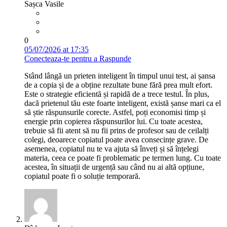
Sașca Vasile
0
05/07/2026 at 17:35
Conecteaza-te pentru a Raspunde
Stând lângă un prieten inteligent în timpul unui test, ai șansa
de a copia și de a obține rezultate bune fără prea mult efort.
Este o strategie eficientă și rapidă de a trece testul. În plus,
dacă prietenul tău este foarte inteligent, există șanse mari ca el
să știe răspunsurile corecte. Astfel, poți economisi timp și
energie prin copierea răspunsurilor lui. Cu toate acestea,
trebuie să fii atent să nu fii prins de profesor sau de ceilalți
colegi, deoarece copiatul poate avea consecințe grave. De
asemenea, copiatul nu te va ajuta să înveți și să înțelegi
materia, ceea ce poate fi problematic pe termen lung. Cu toate
acestea, în situații de urgență sau când nu ai altă opțiune,
copiatul poate fi o soluție temporară.