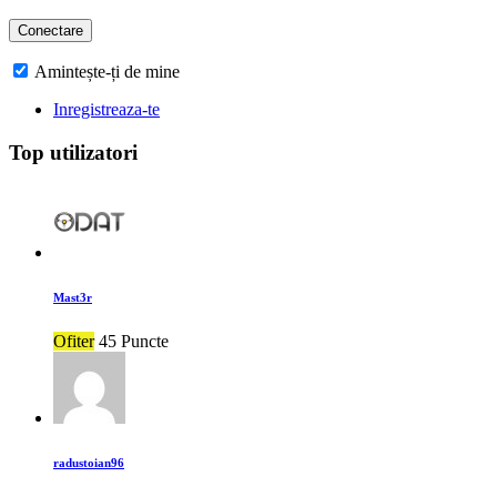
Amintește-ți de mine
Inregistreaza-te
Top utilizatori
Mast3r
Ofiter
45 Puncte
radustoian96