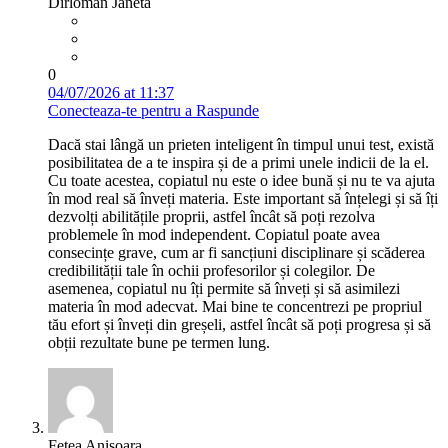
Dîrloman Janeta
0
04/07/2026 at 11:37
Conecteaza-te pentru a Raspunde
Dacă stai lângă un prieten inteligent în timpul unui test, există
posibilitatea de a te inspira și de a primi unele indicii de la el.
Cu toate acestea, copiatul nu este o idee bună și nu te va ajuta
în mod real să înveți materia. Este important să înțelegi și să îți
dezvolți abilitățile proprii, astfel încât să poți rezolva
problemele în mod independent. Copiatul poate avea
consecințe grave, cum ar fi sancțiuni disciplinare și scăderea
credibilității tale în ochii profesorilor și colegilor. De
asemenea, copiatul nu îți permite să înveți și să asimilezi
materia în mod adecvat. Mai bine te concentrezi pe propriul
tău efort și înveți din greșeli, astfel încât să poți progresa și să
obții rezultate bune pe termen lung.
Fetea Anișoara