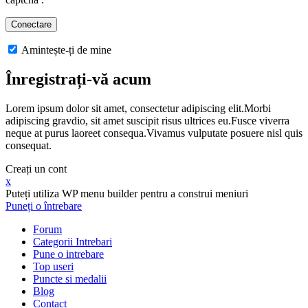
Amintește-ți de mine
Înregistrați-vă acum
Lorem ipsum dolor sit amet, consectetur adipiscing elit.Morbi
adipiscing gravdio, sit amet suscipit risus ultrices eu.Fusce viverra
neque at purus laoreet consequa.Vivamus vulputate posuere nisl quis
consequat.
Creați un cont
x
Puteți utiliza WP menu builder pentru a construi meniuri
Puneți o întrebare
Forum
Categorii Intrebari
Pune o intrebare
Top useri
Puncte si medalii
Blog
Contact