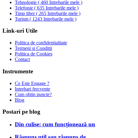
Tehnologie
(
460 Intrebarile mele
)
Telefonie
(
635 Intrebarile mele
)
Timp liber
(
265 Intrebarile mele
)
Turism
(
1243 Intrebarile mele
)
Link-uri Utile
Politica de confidentialitate
Termeni si Conditii
Politica de Cookies
Contact
Instrumente
Ce Este Engage ?
Intrebari frecvente
Cum obtin puncte?
Blog
Postari pe blog
Din culise: cum funcționează un
Răspuns util sau răspuns de