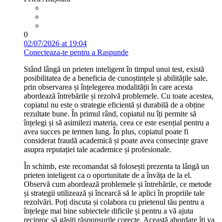
0
02/07/2026 at 19:04
Conecteaza-te pentru a Raspunde
Stând lângă un prieten inteligent în timpul unui test, există
posibilitatea de a beneficia de cunoștințele și abilitățile sale,
prin observarea și înțelegerea modalității în care acesta
abordează întrebările și rezolvă problemele. Cu toate acestea,
copiatul nu este o strategie eficientă și durabilă de a obține
rezultate bune. În primul rând, copiatul nu îți permite să
înțelegi și să asimilezi materia, ceea ce este esențial pentru a
avea succes pe termen lung. În plus, copiatul poate fi
considerat fraudă academică și poate avea consecințe grave
asupra reputației tale academice și profesionale.
În schimb, este recomandat să folosești prezenta ta lângă un
prieten inteligent ca o oportunitate de a învăța de la el.
Observă cum abordează problemele și întrebările, ce metode
și strategii utilizează și încearcă să le aplici în propriile tale
rezolvări. Poți discuta și colabora cu prietenul tău pentru a
înțelege mai bine subiectele dificile și pentru a vă ajuta
reciproc să găsiți răspunsurile corecte. Această abordare îți va