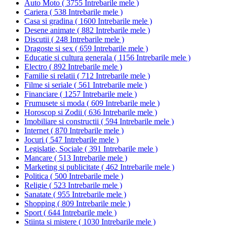
Auto Moto
(
3755 Intrebarile mele
)
Cariera
(
538 Intrebarile mele
)
Casa si gradina
(
1600 Intrebarile mele
)
Desene animate
(
882 Intrebarile mele
)
Discutii
(
248 Intrebarile mele
)
Dragoste si sex
(
659 Intrebarile mele
)
Educatie si cultura generala
(
1156 Intrebarile mele
)
Electro
(
892 Intrebarile mele
)
Familie si relatii
(
712 Intrebarile mele
)
Filme si seriale
(
561 Intrebarile mele
)
Financiare
(
1257 Intrebarile mele
)
Frumusete si moda
(
609 Intrebarile mele
)
Horoscop si Zodii
(
636 Intrebarile mele
)
Imobiliare si constructii
(
594 Intrebarile mele
)
Internet
(
870 Intrebarile mele
)
Jocuri
(
547 Intrebarile mele
)
Legislatie, Sociale
(
391 Intrebarile mele
)
Mancare
(
513 Intrebarile mele
)
Marketing si publicitate
(
462 Intrebarile mele
)
Politica
(
500 Intrebarile mele
)
Religie
(
523 Intrebarile mele
)
Sanatate
(
955 Intrebarile mele
)
Shopping
(
809 Intrebarile mele
)
Sport
(
644 Intrebarile mele
)
Stiinta si mistere
(
1030 Intrebarile mele
)