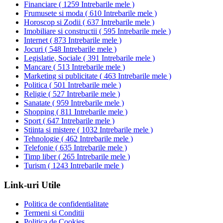
Financiare
(
1259 Intrebarile mele
)
Frumusete si moda
(
610 Intrebarile mele
)
Horoscop si Zodii
(
637 Intrebarile mele
)
Imobiliare si constructii
(
595 Intrebarile mele
)
Internet
(
873 Intrebarile mele
)
Jocuri
(
548 Intrebarile mele
)
Legislatie, Sociale
(
391 Intrebarile mele
)
Mancare
(
513 Intrebarile mele
)
Marketing si publicitate
(
463 Intrebarile mele
)
Politica
(
501 Intrebarile mele
)
Religie
(
527 Intrebarile mele
)
Sanatate
(
959 Intrebarile mele
)
Shopping
(
811 Intrebarile mele
)
Sport
(
647 Intrebarile mele
)
Stiinta si mistere
(
1032 Intrebarile mele
)
Tehnologie
(
462 Intrebarile mele
)
Telefonie
(
635 Intrebarile mele
)
Timp liber
(
265 Intrebarile mele
)
Turism
(
1243 Intrebarile mele
)
Link-uri Utile
Politica de confidentialitate
Termeni si Conditii
Politica de Cookies