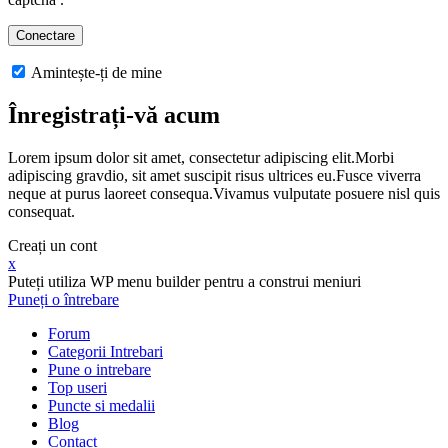
Amintește-ți de mine
Înregistrați-vă acum
Lorem ipsum dolor sit amet, consectetur adipiscing elit.Morbi
adipiscing gravdio, sit amet suscipit risus ultrices eu.Fusce viverra
neque at purus laoreet consequa.Vivamus vulputate posuere nisl quis
consequat.
Creați un cont
x
Puteți utiliza WP menu builder pentru a construi meniuri
Puneți o întrebare
Forum
Categorii Intrebari
Pune o intrebare
Top useri
Puncte si medalii
Blog
Contact