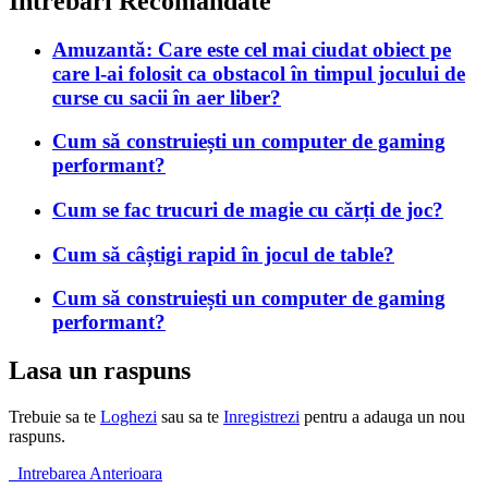
Intrebari Recomandate
Amuzantă: Care este cel mai ciudat obiect pe
care l-ai folosit ca obstacol în timpul jocului de
curse cu sacii în aer liber?
Cum să construiești un computer de gaming
performant?
Cum se fac trucuri de magie cu cărți de joc?
Cum să câștigi rapid în jocul de table?
Cum să construiești un computer de gaming
performant?
Lasa un raspuns
Trebuie sa te
Loghezi
sau sa te
Inregistrezi
pentru a adauga un nou
raspuns.
Intrebarea Anterioara