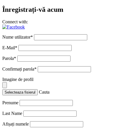
Înregistrați-vă acum
Connect with:
Nume utilizator
*
E-Mail
*
Parola
*
Confirmați parola
*
Imagine de profil
Cauta
Selecteaza fisierul
Prenume
Last Name
Afișați numele