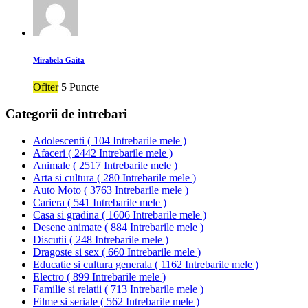
Mirabela Gaita
Ofiter
5 Puncte
Categorii de intrebari
Adolescenti
(
104 Intrebarile mele
)
Afaceri
(
2442 Intrebarile mele
)
Animale
(
2517 Intrebarile mele
)
Arta si cultura
(
280 Intrebarile mele
)
Auto Moto
(
3763 Intrebarile mele
)
Cariera
(
541 Intrebarile mele
)
Casa si gradina
(
1606 Intrebarile mele
)
Desene animate
(
884 Intrebarile mele
)
Discutii
(
248 Intrebarile mele
)
Dragoste si sex
(
660 Intrebarile mele
)
Educatie si cultura generala
(
1162 Intrebarile mele
)
Electro
(
899 Intrebarile mele
)
Familie si relatii
(
713 Intrebarile mele
)
Filme si seriale
(
562 Intrebarile mele
)