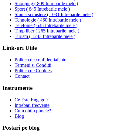
Shopping
(
809 Intrebarile mele
)
Sport
(
645 Intrebarile mele
)
Stiinta si mistere
(
1031 Intrebarile mele
)
Tehnologie
(
460 Intrebarile mele
)
Telefonie
(
635 Intrebarile mele
)
Timp liber
(
265 Intrebarile mele
)
Turism
(
1243 Intrebarile mele
)
Link-uri Utile
Politica de confidentialitate
Termeni si Conditii
Politica de Cookies
Contact
Instrumente
Ce Este Engage ?
Intrebari frecvente
Cum obtin puncte?
Blog
Postari pe blog