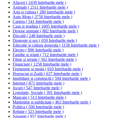
Afaceri
(
2439 Intrebarile mele
)
Animale
(
2511 Intrebarile mele
)
Arta si cultura
(
280 Intrebarile mele
)
Auto Moto
(
3758 Intrebarile mele
)
Cariera
(
541 Intrebarile mele
)
Casa si gradina
(
1605 Intrebarile mele
)
Desene animate
(
882 Intrebarile mele
)
Discutii
(
248 Intrebarile mele
)
Dragoste si sex
(
659 Intrebarile mele
)
Educatie si cultura generala
(
1158 Intrebarile mele
)
Electro
(
896 Intrebarile mele
)
Familie si relatii
(
712 Intrebarile mele
)
Filme si seriale
(
562 Intrebarile mele
)
Financiare
(
1258 Intrebarile mele
)
Frumusete si moda
(
610 Intrebarile mele
)
Horoscop si Zodii
(
637 Intrebarile mele
)
Imobiliare si constructii
(
594 Intrebarile mele
)
Internet
(
871 Intrebarile mele
)
Jocuri
(
547 Intrebarile mele
)
Legislatie, Sociale
(
391 Intrebarile mele
)
Mancare
(
513 Intrebarile mele
)
Marketing si publicitate
(
463 Intrebarile mele
)
Politica
(
500 Intrebarile mele
)
Religie
(
523 Intrebarile mele
)
Sanatate
(
957 Intrebarile mele
)