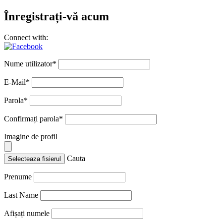
Înregistrați-vă acum
Connect with:
Nume utilizator
*
E-Mail
*
Parola
*
Confirmați parola
*
Imagine de profil
Cauta
Selecteaza fisierul
Prenume
Last Name
Afișați numele