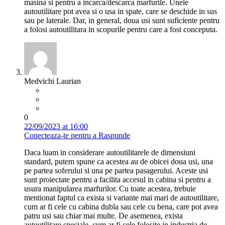
masina si pentru a incarca/descarca marfurile. Unele
autoutilitare pot avea si o usa in spate, care se deschide in sus
sau pe laterale. Dar, in general, doua usi sunt suficiente pentru
a folosi autoutilitara in scopurile pentru care a fost conceputa.
Medvichi Laurian
0
22/09/2023 at 16:00
Conecteaza-te pentru a Raspunde
Daca luam in considerare autoutilitarele de dimensiuni
standard, putem spune ca acestea au de obicei doua usi, una
pe partea soferului si una pe partea pasagerului. Aceste usi
sunt proiectate pentru a facilita accesul in cabina si pentru a
usura manipularea marfurilor. Cu toate acestea, trebuie
mentionat faptul ca exista si variante mai mari de autoutilitare,
cum ar fi cele cu cabina dubla sau cele cu bena, care pot avea
patru usi sau chiar mai multe. De asemenea, exista
autoutilitare speciale, cum ar fi cele folosite in industria de