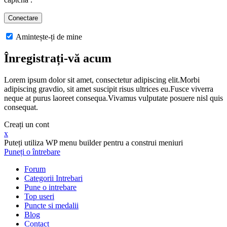
Amintește-ți de mine
Înregistrați-vă acum
Lorem ipsum dolor sit amet, consectetur adipiscing elit.Morbi
adipiscing gravdio, sit amet suscipit risus ultrices eu.Fusce viverra
neque at purus laoreet consequa.Vivamus vulputate posuere nisl quis
consequat.
Creați un cont
x
Puteți utiliza WP menu builder pentru a construi meniuri
Puneți o întrebare
Forum
Categorii Intrebari
Pune o intrebare
Top useri
Puncte si medalii
Blog
Contact