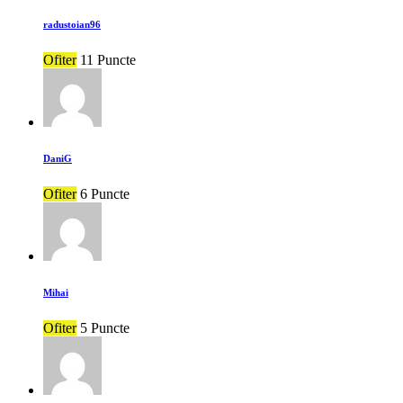
radustoian96
Ofiter
11 Puncte
DaniG
Ofiter
6 Puncte
Mihai
Ofiter
5 Puncte