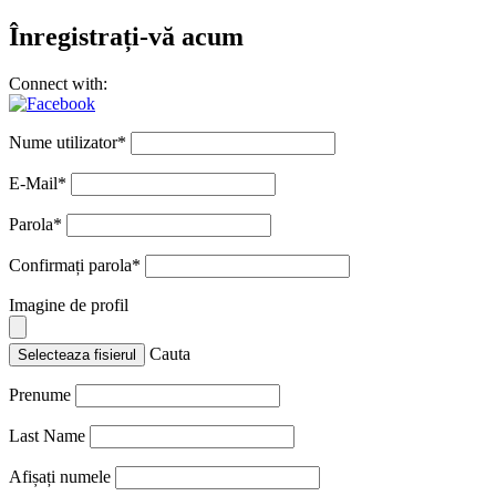
Înregistrați-vă acum
Connect with:
Nume utilizator
*
E-Mail
*
Parola
*
Confirmați parola
*
Imagine de profil
Cauta
Selecteaza fisierul
Prenume
Last Name
Afișați numele