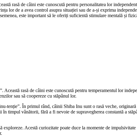
astă rasă de câini este cunoscută pentru personalitatea lor independentă
nța lor de a avea control asupra situației sau de a-și exprima independ
asemenea, este important să le oferiți suficientă stimulare mentală și fizi
e”. Această rasă de câini este cunoscută pentru temperamentul lor indep
menzilor sau să coopereze cu stăpânul lor.
-tenție”. În primul rând, câinii Shiba Inu sunt o rasă veche, originară d
zii în timpul vânătorii, fără a fi nevoie de supravegherea constantă a stăpâ
e să exploreze. Acestă curiozitate poate duce la momente de impulsivitate 
r.