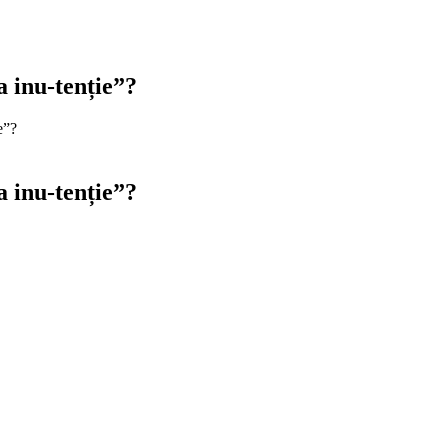
a inu-tenție”?
e”?
a inu-tenție”?