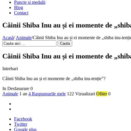
Puncte si medalii
Blog
Contact
Câinii Shiba Inu au și ei momente de „shib
Acasă
/
Animale
/
Câinii Shiba Inu au și ei momente de „shiba inu-tenți
Cauta
Câinii Shiba Inu au și ei momente de „shib
Intrebari
Câinii Shiba Inu au și ei momente de „shiba inu-tenție”?
In Desfasurare
0
Animale
1 an
4 Raspunsurile mele
122 Vizualizari
Ofiter
0
Facebook
Twitter
Google plus