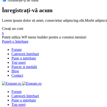
Amintește-ți de mine
Înregistrați-vă acum
Lorem ipsum dolor sit amet, consectetur adipiscing elit.Morbi adipisci
Creați un cont
x
Puteți utiliza WP menu builder pentru a construi meniuri
Puneți o întrebare
Forum
Categorii Intrebari
Pune o intrebare
Top useri
Puncte si medalii
Blog
Contact
Forum
Categorii Intrebari
Pune o intrebare
Top useri