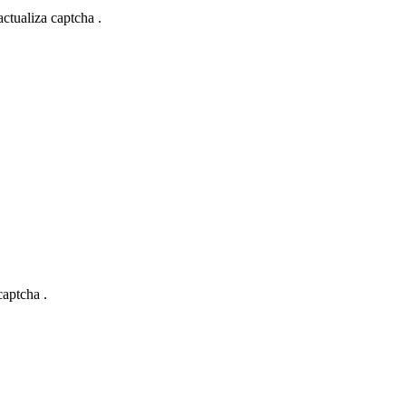
actualiza captcha .
captcha .