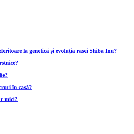
eferitoare la genetică și evoluția rasei Shiba Inu?
rstnice?
lie?
ruri în casă?
r mici?