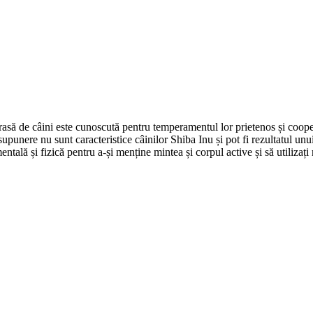
asă de câini este cunoscută pentru temperamentul lor prietenos și cooper
supunere nu sunt caracteristice câinilor Shiba Inu și pot fi rezultatul 
entală și fizică pentru a-și menține mintea și corpul active și să utiliza