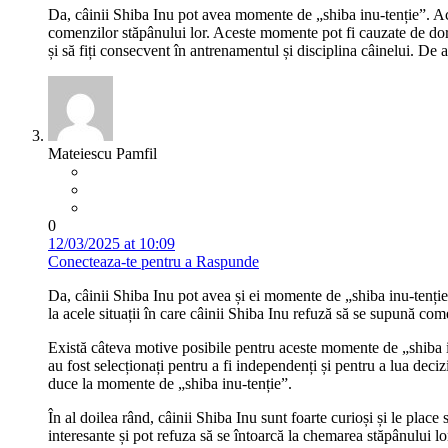
Da, câinii Shiba Inu pot avea momente de „shiba inu-tenție”. Ace
comenzilor stăpânului lor. Aceste momente pot fi cauzate de dori
și să fiți consecvent în antrenamentul și disciplina câinelui. De 
Mateiescu Pamfil
0
12/03/2025 at 10:09
Conecteaza-te pentru a Raspunde
Da, câinii Shiba Inu pot avea și ei momente de „shiba inu-tenți
la acele situații în care câinii Shiba Inu refuză să se supună co
Există câteva motive posibile pentru aceste momente de „shiba inu
au fost selecționați pentru a fi independenți și pentru a lua deci
duce la momente de „shiba inu-tenție”.
În al doilea rând, câinii Shiba Inu sunt foarte curioși și le plac
interesante și pot refuza să se întoarcă la chemarea stăpânului lo