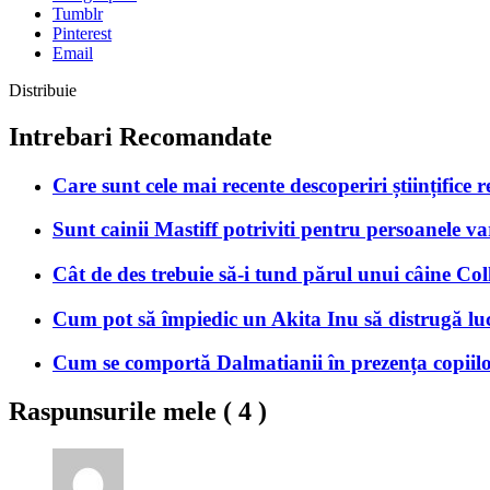
Tumblr
Pinterest
Email
Distribuie
Intrebari Recomandate
Care sunt cele mai recente descoperiri științifice r
Sunt cainii Mastiff potriviti pentru persoanele va
Cât de des trebuie să-i tund părul unui câine Col
Cum pot să împiedic un Akita Inu să distrugă luc
Cum se comportă Dalmatianii în prezența copiilo
Raspunsurile mele (
4
)