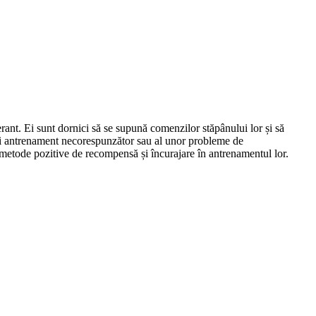
ant. Ei sunt dornici să se supună comenzilor stăpânului lor și să
unui antrenament necorespunzător sau al unor probleme de
ți metode pozitive de recompensă și încurajare în antrenamentul lor.