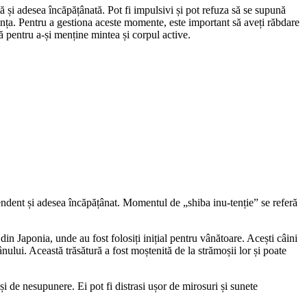
 și adesea încăpățânată. Pot fi impulsivi și pot refuza să se supună
ența. Pentru a gestiona aceste momente, este important să aveți răbdare
că pentru a-și menține mintea și corpul active.
endent și adesea încăpățânat. Momentul de „shiba inu-tenție” se referă
in Japonia, unde au fost folosiți inițial pentru vânătoare. Acești câini
nului. Această trăsătură a fost moștenită de la strămoșii lor și poate
și de nesupunere. Ei pot fi distrasi ușor de mirosuri și sunete