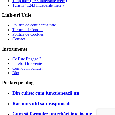
Timp liber
(
265 Intrebarile mele
)
Turism
(
1243 Intrebarile mele
)
Link-uri Utile
Politica de confidentialitate
Termeni si Conditii
Politica de Cookies
Contact
Instrumente
Ce Este Engage ?
Intrebari frecvente
Cum obtin puncte?
Blog
Postari pe blog
Din culise: cum funcționează un
Răspuns util sau răspuns de
Cum să formulezi întrebări inteligente