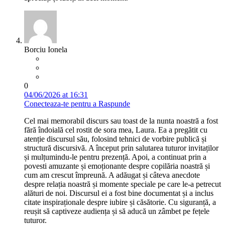
Borciu Ionela
0
04/06/2026 at 16:31
Conecteaza-te pentru a Raspunde
Cel mai memorabil discurs sau toast de la nunta noastră a fost
fără îndoială cel rostit de sora mea, Laura. Ea a pregătit cu
atenție discursul său, folosind tehnici de vorbire publică și
structură discursivă. A început prin salutarea tuturor invitaților
și mulțumindu-le pentru prezență. Apoi, a continuat prin a
povesti amuzante și emoționante despre copilăria noastră și
cum am crescut împreună. A adăugat și câteva anecdote
despre relația noastră și momente speciale pe care le-a petrecut
alături de noi. Discursul ei a fost bine documentat și a inclus
citate inspiraționale despre iubire și căsătorie. Cu siguranță, a
reușit să captiveze audiența și să aducă un zâmbet pe fețele
tuturor.