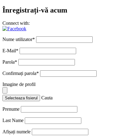
Înregistrați-vă acum
Connect with:
Nume utilizator
*
E-Mail
*
Parola
*
Confirmați parola
*
Imagine de profil
Cauta
Selecteaza fisierul
Prenume
Last Name
Afișați numele