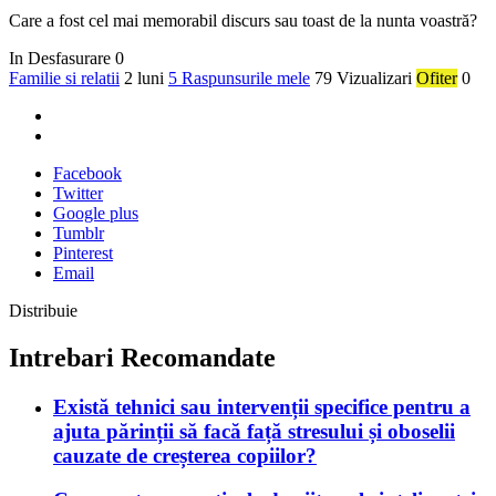
Care a fost cel mai memorabil discurs sau toast de la nunta voastră?
In Desfasurare
0
Familie si relatii
2 luni
5 Raspunsurile mele
79 Vizualizari
Ofiter
0
Facebook
Twitter
Google plus
Tumblr
Pinterest
Email
Distribuie
Intrebari Recomandate
Există tehnici sau intervenții specifice pentru a
ajuta părinții să facă față stresului și oboselii
cauzate de creșterea copiilor?