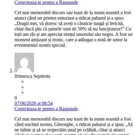
Conecteaza-te pentru a Raspunde
Cel mai memorabil discurs sau toast de la nunta noastră a fost
atunci când un prieten entuziast a ridicat paharul și a spus:
„Dragii mei, vă doresc să aveți o căsnicie lungă și fericită,
chiar dacă știu că șansele sunt de 50% să nu funcționeze!” Cu
toții am râs și am apreciat simțul umorului său negru. A fost un
moment amuzant și ironic, care a adăugat o notă de umor la
evenimentul nostru special.
Ifrimescu Septimiu
0
07/06/2026 at 08:54
Conecteaza-te pentru a Raspunde
Cel mai memorabil discurs sau toast de la nunta noastră a fost
când unchiul nostru, Gheorghe, a ridicat paharul și a spus: „Să
ne iubim și să ne respectăm unul pe celălalt, chiar și atunci