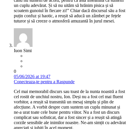
când nu suntem de acord, pentru că asta înseamnă că suntem
un cuplu adevărat. Și să nu uităm să hrănim pisica și să
scoatem gunoiul în fiecare zi!” Chiar dacă discursul său a fost
puțin confuz și haotic, a reușit să aducă un zâmbet pe fețele
tuturor și să creeze o atmosferă amuzantă în jurul mesei.
Iuon Simi
0
05/06/2026 at 19:47
Conecteaza-te pentru a Raspunde
Cel mai memorabil discurs sau toast de la nunta noastră a fost
cel rostit de unchiul nostru, Ion. Deși nu a fost cel mai fluent
vorbitor, a reușit să transmită un mesaj simplu și plin de
afecțiune. A vorbit despre cum suntem un cuplu minunat și
ne-a urat toate cele bune pentru viitor. Nu a fost un discurs
complicat sau sofisticat, dar a fost sincer și a reușit să atingă
corzile sensibile ale inimilor noastre. Ne-am simțit cu adevărat
apreciați și iubiți în acel moment.