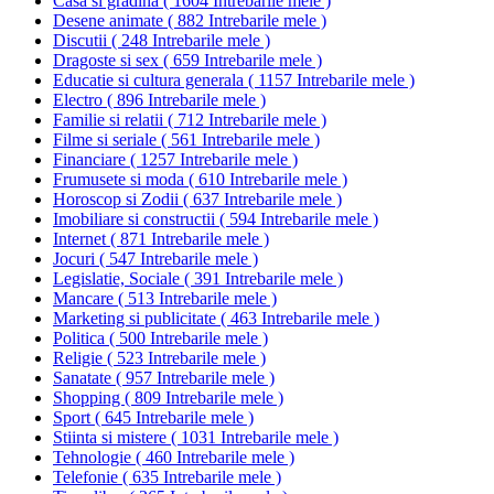
Casa si gradina
(
1604 Intrebarile mele
)
Desene animate
(
882 Intrebarile mele
)
Discutii
(
248 Intrebarile mele
)
Dragoste si sex
(
659 Intrebarile mele
)
Educatie si cultura generala
(
1157 Intrebarile mele
)
Electro
(
896 Intrebarile mele
)
Familie si relatii
(
712 Intrebarile mele
)
Filme si seriale
(
561 Intrebarile mele
)
Financiare
(
1257 Intrebarile mele
)
Frumusete si moda
(
610 Intrebarile mele
)
Horoscop si Zodii
(
637 Intrebarile mele
)
Imobiliare si constructii
(
594 Intrebarile mele
)
Internet
(
871 Intrebarile mele
)
Jocuri
(
547 Intrebarile mele
)
Legislatie, Sociale
(
391 Intrebarile mele
)
Mancare
(
513 Intrebarile mele
)
Marketing si publicitate
(
463 Intrebarile mele
)
Politica
(
500 Intrebarile mele
)
Religie
(
523 Intrebarile mele
)
Sanatate
(
957 Intrebarile mele
)
Shopping
(
809 Intrebarile mele
)
Sport
(
645 Intrebarile mele
)
Stiinta si mistere
(
1031 Intrebarile mele
)
Tehnologie
(
460 Intrebarile mele
)
Telefonie
(
635 Intrebarile mele
)