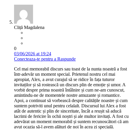
Cliță Magdalena
0
03/06/2026 at 19:24
Conecteaza-te pentru a Raspunde
Cel mai memorabil discurs sau toast de la nunta noastră a fost
într-adevăr un moment special. Prietenul nostru cel mai
apropiat, Alex, a avut curajul să se ridice în fața tuturor
invitaților și să rostească un discurs plin de emoție și umor. A
vorbit despre prima noastră întâlnire și cum ne-am cunoscut,
amintindu-ne de momentele nostre amuzante și romantice.
Apoi, a continuat să vorbească despre calitățile noastre și cum
suntem potriviti unul pentru celalalt. Discursul lui Alex a fost
atât de autentic și plin de sinceritate, încât a reușit să aducă
lacrimi de fericire în ochii noștri și ale multor invitați. A fost cu
adevărat un moment memorabil și suntem recunoscători că am
avut ocazia să-l avem alături de noi în acea zi specială.