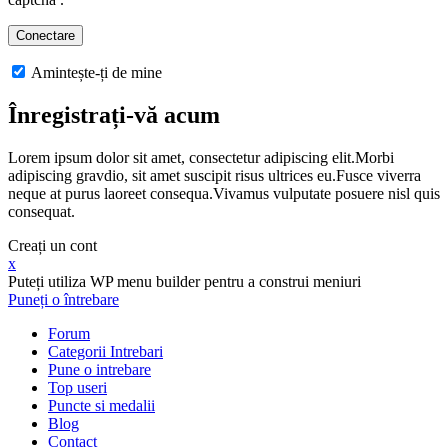
Amintește-ți de mine
Înregistrați-vă acum
Lorem ipsum dolor sit amet, consectetur adipiscing elit.Morbi
adipiscing gravdio, sit amet suscipit risus ultrices eu.Fusce viverra
neque at purus laoreet consequa.Vivamus vulputate posuere nisl quis
consequat.
Creați un cont
x
Puteți utiliza WP menu builder pentru a construi meniuri
Puneți o întrebare
Forum
Categorii Intrebari
Pune o intrebare
Top useri
Puncte si medalii
Blog
Contact