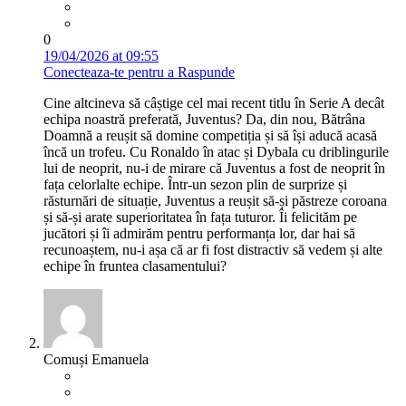
0
19/04/2026 at 09:55
Conecteaza-te pentru a Raspunde
Cine altcineva să câștige cel mai recent titlu în Serie A decât
echipa noastră preferată, Juventus? Da, din nou, Bătrâna
Doamnă a reușit să domine competiția și să își aducă acasă
încă un trofeu. Cu Ronaldo în atac și Dybala cu driblingurile
lui de neoprit, nu-i de mirare că Juventus a fost de neoprit în
fața celorlalte echipe. Într-un sezon plin de surprize și
răsturnări de situație, Juventus a reușit să-și păstreze coroana
și să-și arate superioritatea în fața tuturor. Îi felicităm pe
jucători și îi admirăm pentru performanța lor, dar hai să
recunoaștem, nu-i așa că ar fi fost distractiv să vedem și alte
echipe în fruntea clasamentului?
Comuși Emanuela