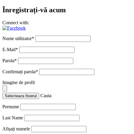
Înregistrați-vă acum
Connect with:
Nume utilizator
*
E-Mail
*
Parola
*
Confirmați parola
*
Imagine de profil
Cauta
Selecteaza fisierul
Prenume
Last Name
Afișați numele