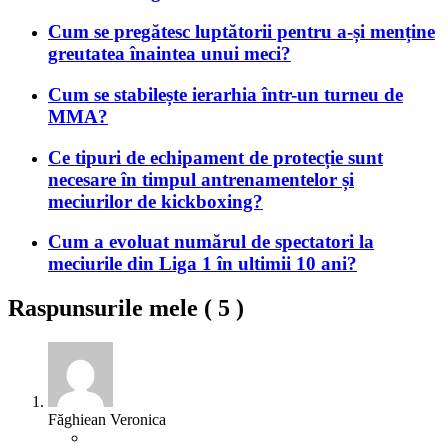
Cum se pregătesc luptătorii pentru a-și menține
greutatea înaintea unui meci?
Cum se stabilește ierarhia într-un turneu de
MMA?
Ce tipuri de echipament de protecție sunt
necesare în timpul antrenamentelor și
meciurilor de kickboxing?
Cum a evoluat numărul de spectatori la
meciurile din Liga 1 în ultimii 10 ani?
Raspunsurile mele (
5
)
Făghiean Veronica