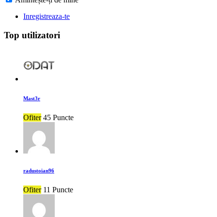
Inregistreaza-te
Top utilizatori
Mast3r
Ofiter
45 Puncte
radustoian96
Ofiter
11 Puncte