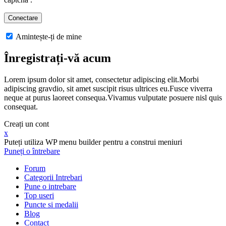
Amintește-ți de mine
Înregistrați-vă acum
Lorem ipsum dolor sit amet, consectetur adipiscing elit.Morbi
adipiscing gravdio, sit amet suscipit risus ultrices eu.Fusce viverra
neque at purus laoreet consequa.Vivamus vulputate posuere nisl quis
consequat.
Creați un cont
x
Puteți utiliza WP menu builder pentru a construi meniuri
Puneți o întrebare
Forum
Categorii Intrebari
Pune o intrebare
Top useri
Puncte si medalii
Blog
Contact