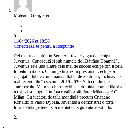
Moleanu Giorgiana
0
11/04/2026 at 18:38
Conecteaza-te pentru a Raspunde
Cel mai recent titlu în Serie A a fost câștigat de echipa
Juventus. Cunoscută și sub numele de „Bătrâna Doamnă”,
Juventus este una dintre cele mai de succes echipe din istoria
fotbalului italian. Cu un palmares impresionant, echipa a
câștigat titlul de campioană a Italiei de 36 de ori, inclusiv cel
mai recent titlu în sezonul 2019-2020. Sub conducerea
antrenorului Maurizio Sarri, echipa a dominat competiția și a
reușit să se impună în fața rivalilor săi, Inter Milano și AC
Milan. Cu jucători de talie mondială precum Cristiano
Ronaldo și Paulo Dybala, Juventus a demonstrat o forță
formidabilă pe teren și a meritat cu siguranță acest titlu.
2.