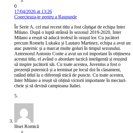
0
17/04/2026 at 13:26
Conecteaza-te pentru a Raspunde
În Serie A, cel mai recent titlu a fost câștigat de echipa Inter
Milano. După o luptă strânsă în sezonul 2019-2020, Inter
Milano a reușit să aducă trofeul în orașul lor. Cu jucători
precum Romelu Lukaku și Lautaro Martinez, echipa a avut un
atac puternic și a marcat multe goluri în timpul sezonului.
Antrenorul Antonio Conte a avut un rol important în obținerea
acestui titlu, el având o abordare tactică inteligentă și reușind
să inspire jucătorii săi. Cu toate acestea, Juventus a fost o
prezență puternică și a terminat pe locul doi în clasament,
ratând titlul la o diferență mică de puncte. Cu toate acestea,
Inter Milano a reușit să obțină victorii importante în meciuri-
cheie și să devină campioana Italiei.
5.
Ilisei Romică