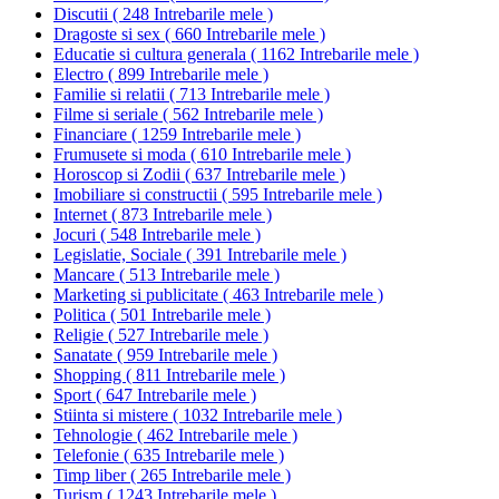
Discutii
(
248 Intrebarile mele
)
Dragoste si sex
(
660 Intrebarile mele
)
Educatie si cultura generala
(
1162 Intrebarile mele
)
Electro
(
899 Intrebarile mele
)
Familie si relatii
(
713 Intrebarile mele
)
Filme si seriale
(
562 Intrebarile mele
)
Financiare
(
1259 Intrebarile mele
)
Frumusete si moda
(
610 Intrebarile mele
)
Horoscop si Zodii
(
637 Intrebarile mele
)
Imobiliare si constructii
(
595 Intrebarile mele
)
Internet
(
873 Intrebarile mele
)
Jocuri
(
548 Intrebarile mele
)
Legislatie, Sociale
(
391 Intrebarile mele
)
Mancare
(
513 Intrebarile mele
)
Marketing si publicitate
(
463 Intrebarile mele
)
Politica
(
501 Intrebarile mele
)
Religie
(
527 Intrebarile mele
)
Sanatate
(
959 Intrebarile mele
)
Shopping
(
811 Intrebarile mele
)
Sport
(
647 Intrebarile mele
)
Stiinta si mistere
(
1032 Intrebarile mele
)
Tehnologie
(
462 Intrebarile mele
)
Telefonie
(
635 Intrebarile mele
)
Timp liber
(
265 Intrebarile mele
)
Turism
(
1243 Intrebarile mele
)