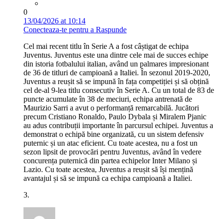
0
13/04/2026 at 10:14
Conecteaza-te pentru a Raspunde
Cel mai recent titlu în Serie A a fost câștigat de echipa
Juventus. Juventus este una dintre cele mai de succes echipe
din istoria fotbalului italian, având un palmares impresionant
de 36 de titluri de campioană a Italiei. În sezonul 2019-2020,
Juventus a reușit să se impună în fața competiției și să obțină
cel de-al 9-lea titlu consecutiv în Serie A. Cu un total de 83 de
puncte acumulate în 38 de meciuri, echipa antrenată de
Maurizio Sarri a avut o performanță remarcabilă. Jucători
precum Cristiano Ronaldo, Paulo Dybala și Miralem Pjanic
au adus contribuții importante în parcursul echipei. Juventus a
demonstrat o echipă bine organizată, cu un sistem defensiv
puternic și un atac eficient. Cu toate acestea, nu a fost un
sezon lipsit de provocări pentru Juventus, având în vedere
concurența puternică din partea echipelor Inter Milano și
Lazio. Cu toate acestea, Juventus a reușit să își mențină
avantajul și să se impună ca echipa campioană a Italiei.
3.