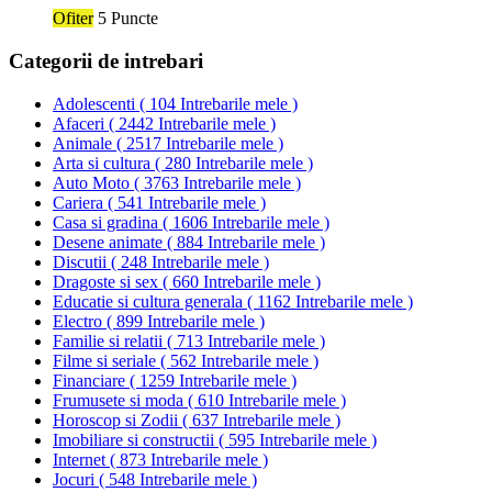
Ofiter
5 Puncte
Categorii de intrebari
Adolescenti
(
104 Intrebarile mele
)
Afaceri
(
2442 Intrebarile mele
)
Animale
(
2517 Intrebarile mele
)
Arta si cultura
(
280 Intrebarile mele
)
Auto Moto
(
3763 Intrebarile mele
)
Cariera
(
541 Intrebarile mele
)
Casa si gradina
(
1606 Intrebarile mele
)
Desene animate
(
884 Intrebarile mele
)
Discutii
(
248 Intrebarile mele
)
Dragoste si sex
(
660 Intrebarile mele
)
Educatie si cultura generala
(
1162 Intrebarile mele
)
Electro
(
899 Intrebarile mele
)
Familie si relatii
(
713 Intrebarile mele
)
Filme si seriale
(
562 Intrebarile mele
)
Financiare
(
1259 Intrebarile mele
)
Frumusete si moda
(
610 Intrebarile mele
)
Horoscop si Zodii
(
637 Intrebarile mele
)
Imobiliare si constructii
(
595 Intrebarile mele
)
Internet
(
873 Intrebarile mele
)
Jocuri
(
548 Intrebarile mele
)