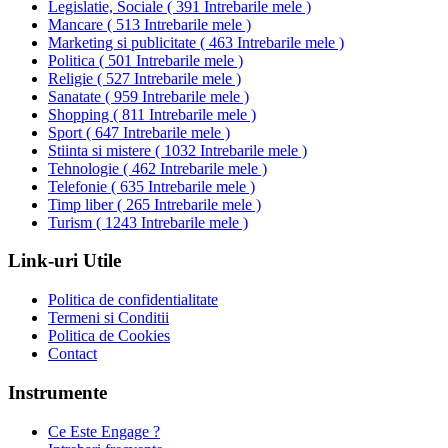
Legislatie, Sociale
(
391 Intrebarile mele
)
Mancare
(
513 Intrebarile mele
)
Marketing si publicitate
(
463 Intrebarile mele
)
Politica
(
501 Intrebarile mele
)
Religie
(
527 Intrebarile mele
)
Sanatate
(
959 Intrebarile mele
)
Shopping
(
811 Intrebarile mele
)
Sport
(
647 Intrebarile mele
)
Stiinta si mistere
(
1032 Intrebarile mele
)
Tehnologie
(
462 Intrebarile mele
)
Telefonie
(
635 Intrebarile mele
)
Timp liber
(
265 Intrebarile mele
)
Turism
(
1243 Intrebarile mele
)
Link-uri Utile
Politica de confidentialitate
Termeni si Conditii
Politica de Cookies
Contact
Instrumente
Ce Este Engage ?