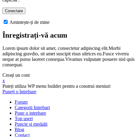
Amintește-ți de mine
Înregistrați-vă acum
Lorem ipsum dolor sit amet, consectetur adipiscing elit.Morbi
adipiscing gravdio, sit amet suscipit risus ultrices eu.Fusce viverra
neque at purus laoreet consequa.Vivamus vulputate posuere nisl quis
consequat.
Creați un cont
x
Puteți utiliza WP menu builder pentru a construi meniuri
Puneți o întrebare
Forum
Categorii Intrebari
Pune o intrebare
Top useri
Puncte si medalii
Blog
Contact