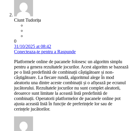
Ciunt Tudorița
0
31/10/2025 at 08:42
Conecteaza-te pentru a Raspunde
Platformele online de pacanele folosesc un algoritm simplu
pentru a genera rezultatele jocurilor. Acest algoritm se bazează
pe o listă predefinită de combinații câștigătoare și non-
câștigătoare. La fiecare rundă, algoritmul alege în mod
aleatoriu una dintre aceste combinații și o afișează pe ecranul
jucătorului. Rezultatele jocurilor nu sunt complet aleatorii,
deoarece sunt limitate la această listă predefinită de
combinații. Operatorii platformelor de pacanele online pot
ajusta această listă în funcție de preferințele lor sau de
cerințele jucătorilor.