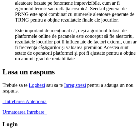
aleatoare bazate pe fenomene imprevizibile, cum ar fi
zgomotul termic sau radiația cosmică. Seed-ul generat de
PRNG este apoi combinat cu numerele aleatoare generate de
TRNG pentru a obține rezultatele finale ale jocurilor.
Este important de menționat că, deși algoritmul folosit de
platformele online de pacanele este conceput să fie aleatoriu,
rezultatele jocurilor pot fi influențate de factori externi, cum ar
fi frecvența câștigurilor și valoarea premiilor. Acestea sunt
setate de operatorii platformei și pot fi ajustate pentru a obține
un anumit grad de rentabilitate.
Lasa un raspuns
Trebuie sa te
Loghezi
sau sa te
Inregistrezi
pentru a adauga un nou
raspuns.
Intrebarea Anterioara
Urmatoarea Intrebare
Login