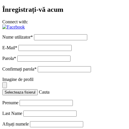
Înregistrați-vă acum
Connect with:
Nume utilizator
*
E-Mail
*
Parola
*
Confirmați parola
*
Imagine de profil
Cauta
Selecteaza fisierul
Prenume
Last Name
Afișați numele