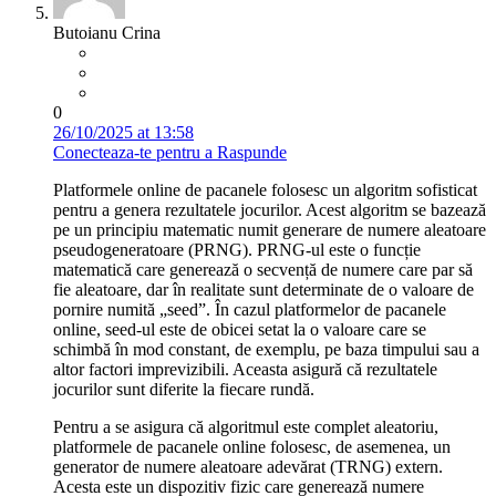
Butoianu Crina
0
26/10/2025 at 13:58
Conecteaza-te pentru a Raspunde
Platformele online de pacanele folosesc un algoritm sofisticat
pentru a genera rezultatele jocurilor. Acest algoritm se bazează
pe un principiu matematic numit generare de numere aleatoare
pseudogeneratoare (PRNG). PRNG-ul este o funcție
matematică care generează o secvență de numere care par să
fie aleatoare, dar în realitate sunt determinate de o valoare de
pornire numită „seed”. În cazul platformelor de pacanele
online, seed-ul este de obicei setat la o valoare care se
schimbă în mod constant, de exemplu, pe baza timpului sau a
altor factori imprevizibili. Aceasta asigură că rezultatele
jocurilor sunt diferite la fiecare rundă.
Pentru a se asigura că algoritmul este complet aleatoriu,
platformele de pacanele online folosesc, de asemenea, un
generator de numere aleatoare adevărat (TRNG) extern.
Acesta este un dispozitiv fizic care generează numere