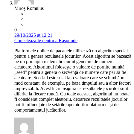
Miroș Romulus
0
29/10/2025 at 12:21
Conecteaza-te pentru a Raspunde
Platformele online de pacanele utilizează un algoritm special
pentru a genera rezultatele jocurilor. Acest algoritm se bazează
pe un principiu matematic numit generare de numere
aleatoare. Algoritmul folosește o valoare de pornire numită
„seed” pentru a genera o secvență de numere care par să fie
aleatoare. Seed-ul este setat la o valoare care se schimbă în
mod constant, de exemplu, pe baza timpului sau a altor factori
imprevizibili. Acest lucru asigură că rezultatele jocurilor sunt
diferite la fiecare rundă. Cu toate acestea, algoritmul nu poate
fi considerat complet aleatoriu, deoarece rezultatele jocurilor
pot fi influențate de setările operatorilor platformei și de
comportamentul jucătorilor.