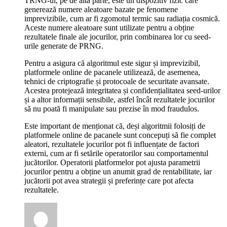
TRNG-ul, pe de altă parte, este un dispozitiv fizic care
generează numere aleatoare bazate pe fenomene
imprevizibile, cum ar fi zgomotul termic sau radiația cosmică.
Aceste numere aleatoare sunt utilizate pentru a obține
rezultatele finale ale jocurilor, prin combinarea lor cu seed-
urile generate de PRNG.
Pentru a asigura că algoritmul este sigur și imprevizibil,
platformele online de pacanele utilizează, de asemenea,
tehnici de criptografie și protocoale de securitate avansate.
Acestea protejează integritatea și confidențialitatea seed-urilor
și a altor informații sensibile, astfel încât rezultatele jocurilor
să nu poată fi manipulate sau prezise în mod fraudulos.
Este important de menționat că, deși algoritmii folosiți de
platformele online de pacanele sunt concepuți să fie complet
aleatori, rezultatele jocurilor pot fi influențate de factori
externi, cum ar fi setările operatorilor sau comportamentul
jucătorilor. Operatorii platformelor pot ajusta parametrii
jocurilor pentru a obține un anumit grad de rentabilitate, iar
jucătorii pot avea strategii și preferințe care pot afecta
rezultatele.