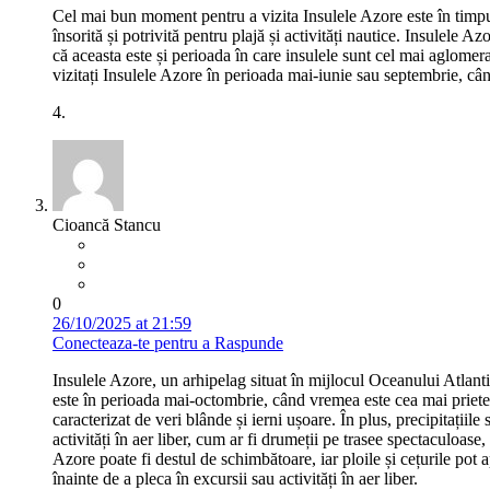
Cel mai bun moment pentru a vizita Insulele Azore este în timpul v
însorită și potrivită pentru plajă și activități nautice. Insulele 
că aceasta este și perioada în care insulele sunt cel mai aglomerat
vizitați Insulele Azore în perioada mai-iunie sau septembrie, cân
4.
Cioancă Stancu
0
26/10/2025 at 21:59
Conecteaza-te pentru a Raspunde
Insulele Azore, un arhipelag situat în mijlocul Oceanului Atlanti
este în perioada mai-octombrie, când vremea este cea mai prieten
caracterizat de veri blânde și ierni ușoare. În plus, precipitațiil
activități în aer liber, cum ar fi drumeții pe trasee spectaculoas
Azore poate fi destul de schimbătoare, iar ploile și cețurile pot
înainte de a pleca în excursii sau activități în aer liber.