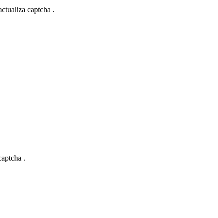
actualiza captcha .
captcha .