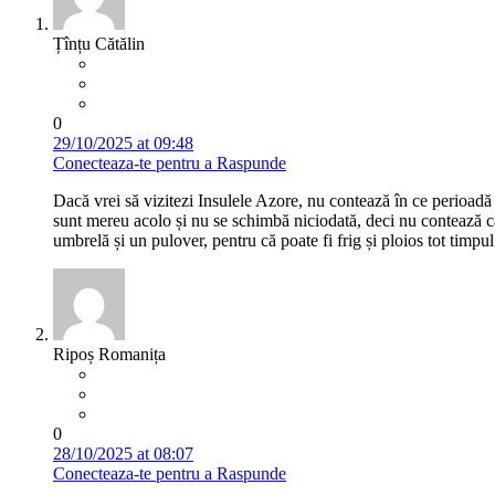
Țînțu Cătălin
0
29/10/2025 at 09:48
Conecteaza-te pentru a Raspunde
Dacă vrei să vizitezi Insulele Azore, nu contează în ce perioadă m
sunt mereu acolo și nu se schimbă niciodată, deci nu contează când
umbrelă și un pulover, pentru că poate fi frig și ploios tot timpu
Ripoș Romanița
0
28/10/2025 at 08:07
Conecteaza-te pentru a Raspunde