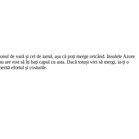
zonul de vară și cel de iarnă, așa că poți merge oricând. Insulele Azore
are rost să îți bați capul cu asta. Dacă totuși vrei să mergi, ia-ți o
rită efortul și costurile.