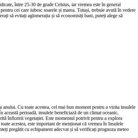
idicate, între 25-30 de grade Celsius, iar vremea este în general
re pentru cei care iubesc soarele și marea. Totuși, trebuie avută în vedere
erați să evitați aglomerația și să economisiți bani, puteți alege să
ă a anului. Cu toate acestea, cel mai bun moment pentru a vizita insulele
n această perioadă, insulele beneficiază de un climat oceanic,
orită înfloririi vegetației. Este momentul potrivit pentru a explora
Cu toate acestea, este important de menționat că vremea în Insulele
unteți pregătit cu echipament adecvat și să verificați prognoza meteo