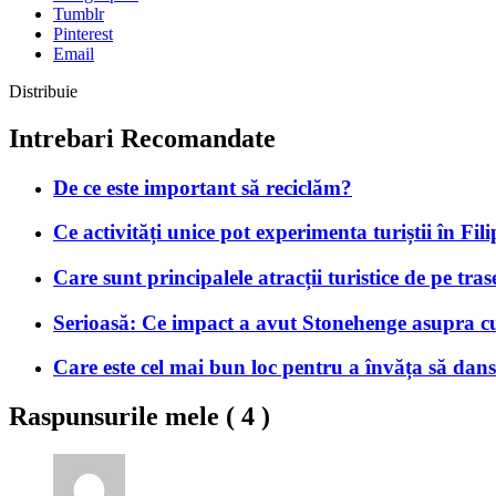
Tumblr
Pinterest
Email
Distribuie
Intrebari Recomandate
De ce este important să reciclăm?
Ce activități unice pot experimenta turiștii în Fil
Care sunt principalele atracții turistice de pe tr
Serioasă: Ce impact a avut Stonehenge asupra cult
Care este cel mai bun loc pentru a învăța să dan
Raspunsurile mele (
4
)