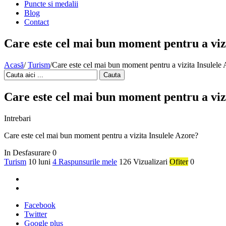
Puncte si medalii
Blog
Contact
Care este cel mai bun moment pentru a viz
Acasă
/
Turism
/
Care este cel mai bun moment pentru a vizita Insulele
Cauta
Care este cel mai bun moment pentru a viz
Intrebari
Care este cel mai bun moment pentru a vizita Insulele Azore?
In Desfasurare
0
Turism
10 luni
4 Raspunsurile mele
126 Vizualizari
Ofiter
0
Facebook
Twitter
Google plus