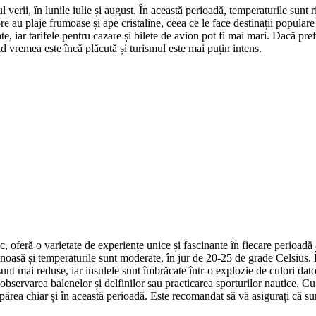
erii, în lunile iulie și august. În această perioadă, temperaturile sunt r
Azore au plaje frumoase și ape cristaline, ceea ce le face destinații popula
e, iar tarifele pentru cazare și bilete de avion pot fi mai mari. Dacă pref
d vremea este încă plăcută și turismul este mai puțin intens.
c, oferă o varietate de experiențe unice și fascinante în fiecare perioad
oasă și temperaturile sunt moderate, în jur de 20-25 de grade Celsius. Î
e sunt mai reduse, iar insulele sunt îmbrăcate într-o explozie de culori dat
e, observarea balenelor și delfinilor sau practicarea sporturilor nautice. 
 apărea chiar și în această perioadă. Este recomandat să vă asigurați că s