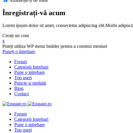
Amintește-ți de mine
Înregistrați-vă acum
Lorem ipsum dolor sit amet, consectetur adipiscing elit.Morbi adipisci
Creați un cont
x
Puteți utiliza WP menu builder pentru a construi meniuri
Puneți o întrebare
Forum
Categorii Intrebari
Pune o intrebare
Top useri
Puncte si medalii
Blog
Contact
Forum
Categorii Intrebari
Pune o intrebare
Top useri