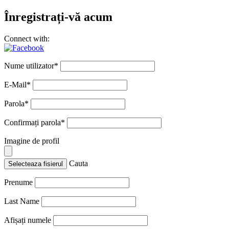
Înregistrați-vă acum
Connect with:
Nume utilizator
*
E-Mail
*
Parola
*
Confirmați parola
*
Imagine de profil
Cauta
Selecteaza fisierul
Prenume
Last Name
Afișați numele