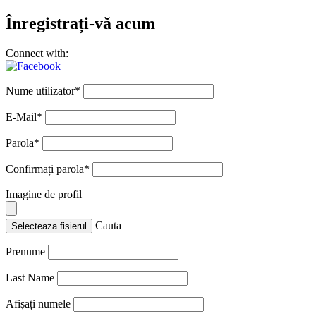
Înregistrați-vă acum
Connect with:
Nume utilizator
*
E-Mail
*
Parola
*
Confirmați parola
*
Imagine de profil
Cauta
Selecteaza fisierul
Prenume
Last Name
Afișați numele