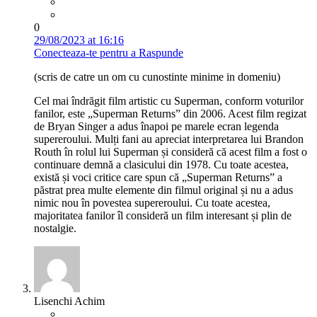
0
29/08/2023 at 16:16
Conecteaza-te pentru a Raspunde
(scris de catre un om cu cunostinte minime in domeniu)
Cel mai îndrăgit film artistic cu Superman, conform voturilor
fanilor, este „Superman Returns” din 2006. Acest film regizat
de Bryan Singer a adus înapoi pe marele ecran legenda
supereroului. Mulți fani au apreciat interpretarea lui Brandon
Routh în rolul lui Superman și consideră că acest film a fost o
continuare demnă a clasicului din 1978. Cu toate acestea,
există și voci critice care spun că „Superman Returns” a
păstrat prea multe elemente din filmul original și nu a adus
nimic nou în povestea supereroului. Cu toate acestea,
majoritatea fanilor îl consideră un film interesant și plin de
nostalgie.
Lisenchi Achim