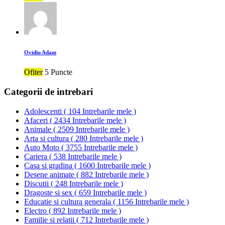
Ovidiu Adam
Ofiter
5 Puncte
Categorii de intrebari
Adolescenti
(
104 Intrebarile mele
)
Afaceri
(
2434 Intrebarile mele
)
Animale
(
2509 Intrebarile mele
)
Arta si cultura
(
280 Intrebarile mele
)
Auto Moto
(
3755 Intrebarile mele
)
Cariera
(
538 Intrebarile mele
)
Casa si gradina
(
1600 Intrebarile mele
)
Desene animate
(
882 Intrebarile mele
)
Discutii
(
248 Intrebarile mele
)
Dragoste si sex
(
659 Intrebarile mele
)
Educatie si cultura generala
(
1156 Intrebarile mele
)
Electro
(
892 Intrebarile mele
)
Familie si relatii
(
712 Intrebarile mele
)