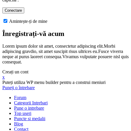
Amintește-ți de mine
Înregistrați-vă acum
Lorem ipsum dolor sit amet, consectetur adipiscing elit.Morbi
adipiscing gravdio, sit amet suscipit risus ultrices eu.Fusce viverra
neque at purus laoreet consequa.Vivamus vulputate posuere nisl quis
consequat.
Creați un cont
x
Puteți utiliza WP menu builder pentru a construi meniuri
Puneți o întrebare
Forum
Categorii Intrebari
Pune o intrebare
Top useri
Puncte si medalii
Blog
Contact