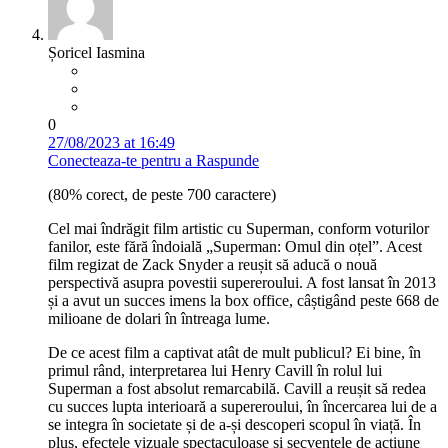
Șoricel Iasmina
0
27/08/2023 at 16:49
Conecteaza-te pentru a Raspunde
(80% corect, de peste 700 caractere)
Cel mai îndrăgit film artistic cu Superman, conform voturilor
fanilor, este fără îndoială „Superman: Omul din oțel”. Acest
film regizat de Zack Snyder a reușit să aducă o nouă
perspectivă asupra povestii supereroului. A fost lansat în 2013
și a avut un succes imens la box office, câștigând peste 668 de
milioane de dolari în întreaga lume.
De ce acest film a captivat atât de mult publicul? Ei bine, în
primul rând, interpretarea lui Henry Cavill în rolul lui
Superman a fost absolut remarcabilă. Cavill a reușit să redea
cu succes lupta interioară a supereroului, în încercarea lui de a
se integra în societate și de a-și descoperi scopul în viață. În
plus, efectele vizuale spectaculoase și secvențele de acțiune