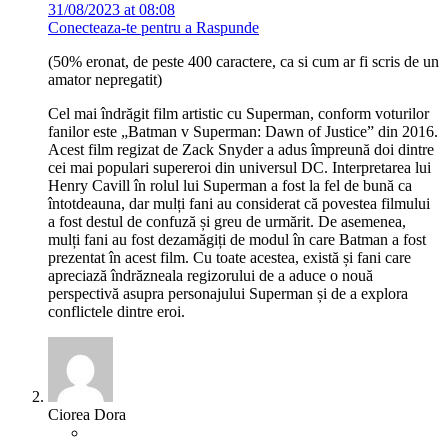
31/08/2023 at 08:08
Conecteaza-te pentru a Raspunde
(50% eronat, de peste 400 caractere, ca si cum ar fi scris de un
amator nepregatit)
Cel mai îndrăgit film artistic cu Superman, conform voturilor
fanilor este „Batman v Superman: Dawn of Justice” din 2016.
Acest film regizat de Zack Snyder a adus împreună doi dintre
cei mai populari supereroi din universul DC. Interpretarea lui
Henry Cavill în rolul lui Superman a fost la fel de bună ca
întotdeauna, dar mulți fani au considerat că povestea filmului
a fost destul de confuză și greu de urmărit. De asemenea,
mulți fani au fost dezamăgiți de modul în care Batman a fost
prezentat în acest film. Cu toate acestea, există și fani care
apreciază îndrăzneala regizorului de a aduce o nouă
perspectivă asupra personajului Superman și de a explora
conflictele dintre eroi.
Ciorea Dora