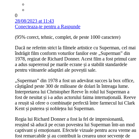
0
28/08/2023 at 11:43
Conecteaza-te pentru a Raspunde
(95% corect, tehnic, complet, de peste 1000 caractere)
Dacă ne referim strict la filmele artistice cu Superman, cel mai
îndrăgit film conform voturilor fanilor este „Superman” din
1978, regizat de Richard Donner. Acest film a fost primul care
a adus supereroul pe marile ecrane și a stabilit standardele
pentru viitoarele adaptări ale poveștii sale.
„Superman” din 1978 a fost un adevărat succes la box office,
câștigând peste 300 de milioane de dolari în întreaga lume.
Interpretarea lui Christopher Reeve în rolul lui Superman a
fost de neuitat și i-a adus actorului faima internațională. Reeve
a reușit să ofere o combinație perfectă între farmecul lui Clark
Kent și puterea și noblețea lui Superman.
Regia lui Richard Donner a fost la fel de impresionantă,
reușind să aducă pe ecran povestea lui Superman într-un mod
captivant și emoționant. Efectele vizuale pentru acea vreme au
fost remarcabile și au contribuit la crearea unor secvențe de