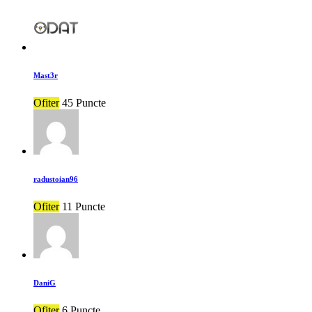
Mast3r
Ofiter
45 Puncte
radustoian96
Ofiter
11 Puncte
DaniG
Ofiter
6 Puncte