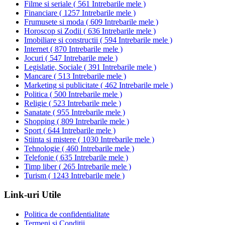
Filme si seriale
(
561 Intrebarile mele
)
Financiare
(
1257 Intrebarile mele
)
Frumusete si moda
(
609 Intrebarile mele
)
Horoscop si Zodii
(
636 Intrebarile mele
)
Imobiliare si constructii
(
594 Intrebarile mele
)
Internet
(
870 Intrebarile mele
)
Jocuri
(
547 Intrebarile mele
)
Legislatie, Sociale
(
391 Intrebarile mele
)
Mancare
(
513 Intrebarile mele
)
Marketing si publicitate
(
462 Intrebarile mele
)
Politica
(
500 Intrebarile mele
)
Religie
(
523 Intrebarile mele
)
Sanatate
(
955 Intrebarile mele
)
Shopping
(
809 Intrebarile mele
)
Sport
(
644 Intrebarile mele
)
Stiinta si mistere
(
1030 Intrebarile mele
)
Tehnologie
(
460 Intrebarile mele
)
Telefonie
(
635 Intrebarile mele
)
Timp liber
(
265 Intrebarile mele
)
Turism
(
1243 Intrebarile mele
)
Link-uri Utile
Politica de confidentialitate
Termeni si Conditii