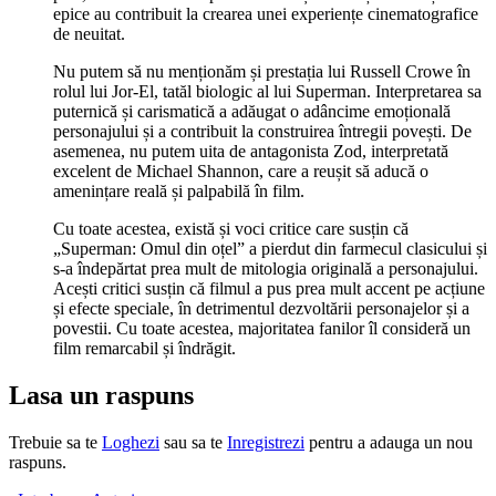
epice au contribuit la crearea unei experiențe cinematografice
de neuitat.
Nu putem să nu menționăm și prestația lui Russell Crowe în
rolul lui Jor-El, tatăl biologic al lui Superman. Interpretarea sa
puternică și carismatică a adăugat o adâncime emoțională
personajului și a contribuit la construirea întregii povești. De
asemenea, nu putem uita de antagonista Zod, interpretată
excelent de Michael Shannon, care a reușit să aducă o
amenințare reală și palpabilă în film.
Cu toate acestea, există și voci critice care susțin că
„Superman: Omul din oțel” a pierdut din farmecul clasicului și
s-a îndepărtat prea mult de mitologia originală a personajului.
Acești critici susțin că filmul a pus prea mult accent pe acțiune
și efecte speciale, în detrimentul dezvoltării personajelor și a
povestii. Cu toate acestea, majoritatea fanilor îl consideră un
film remarcabil și îndrăgit.
Lasa un raspuns
Trebuie sa te
Loghezi
sau sa te
Inregistrezi
pentru a adauga un nou
raspuns.