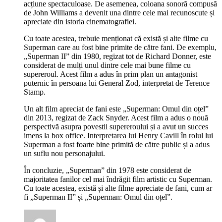
acțiune spectaculoase. De asemenea, coloana sonoră compusă
de John Williams a devenit una dintre cele mai recunoscute și
apreciate din istoria cinematografiei.
Cu toate acestea, trebuie menționat că există și alte filme cu
Superman care au fost bine primite de către fani. De exemplu,
„Superman II” din 1980, regizat tot de Richard Donner, este
considerat de mulți unul dintre cele mai bune filme cu
supereroul. Acest film a adus în prim plan un antagonist
puternic în persoana lui General Zod, interpretat de Terence
Stamp.
Un alt film apreciat de fani este „Superman: Omul din oțel”
din 2013, regizat de Zack Snyder. Acest film a adus o nouă
perspectivă asupra povestii supereroului și a avut un succes
imens la box office. Interpretarea lui Henry Cavill în rolul lui
Superman a fost foarte bine primită de către public și a adus
un suflu nou personajului.
În concluzie, „Superman” din 1978 este considerat de
majoritatea fanilor cel mai îndrăgit film artistic cu Superman.
Cu toate acestea, există și alte filme apreciate de fani, cum ar
fi „Superman II” și „Superman: Omul din oțel”.