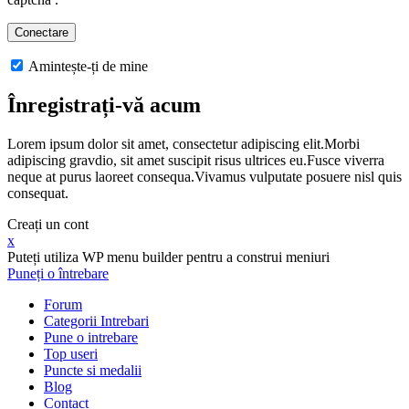
Amintește-ți de mine
Înregistrați-vă acum
Lorem ipsum dolor sit amet, consectetur adipiscing elit.Morbi
adipiscing gravdio, sit amet suscipit risus ultrices eu.Fusce viverra
neque at purus laoreet consequa.Vivamus vulputate posuere nisl quis
consequat.
Creați un cont
x
Puteți utiliza WP menu builder pentru a construi meniuri
Puneți o întrebare
Forum
Categorii Intrebari
Pune o intrebare
Top useri
Puncte si medalii
Blog
Contact