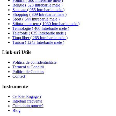
Politica
(
500 Intrebarile mele
)
Religie
(
523 Intrebarile mele
)
Sanatate
(
955 Intrebarile mele
)
Shopping
(
809 Intrebarile mele
)
Sport
(
644 Intrebarile mele
)
Stiinta si mistere
(
1030 Intrebarile mele
)
Tehnologie
(
460 Intrebarile mele
)
Telefonie
(
635 Intrebarile mele
)
Timp liber
(
265 Intrebarile mele
)
Turism
(
1243 Intrebarile mele
)
Link-uri Utile
Politica de confidentialitate
Termeni si Conditii
Politica de Cookies
Contact
Instrumente
Ce Este Engage ?
Intrebari frecvente
Cum obtin puncte?
Blog