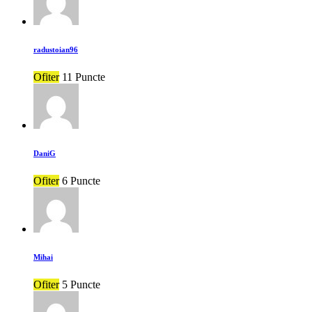
radustoian96
Ofiter
11 Puncte
DaniG
Ofiter
6 Puncte
Mihai
Ofiter
5 Puncte