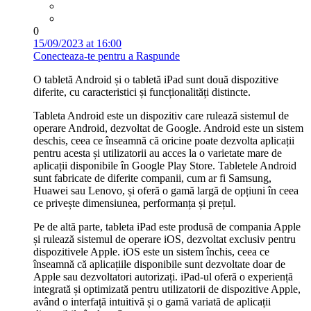
0
15/09/2023 at 16:00
Conecteaza-te pentru a Raspunde
O tabletă Android și o tabletă iPad sunt două dispozitive
diferite, cu caracteristici și funcționalități distincte.
Tableta Android este un dispozitiv care rulează sistemul de
operare Android, dezvoltat de Google. Android este un sistem
deschis, ceea ce înseamnă că oricine poate dezvolta aplicații
pentru acesta și utilizatorii au acces la o varietate mare de
aplicații disponibile în Google Play Store. Tabletele Android
sunt fabricate de diferite companii, cum ar fi Samsung,
Huawei sau Lenovo, și oferă o gamă largă de opțiuni în ceea
ce privește dimensiunea, performanța și prețul.
Pe de altă parte, tableta iPad este produsă de compania Apple
și rulează sistemul de operare iOS, dezvoltat exclusiv pentru
dispozitivele Apple. iOS este un sistem închis, ceea ce
înseamnă că aplicațiile disponibile sunt dezvoltate doar de
Apple sau dezvoltatori autorizați. iPad-ul oferă o experiență
integrată și optimizată pentru utilizatorii de dispozitive Apple,
având o interfață intuitivă și o gamă variată de aplicații