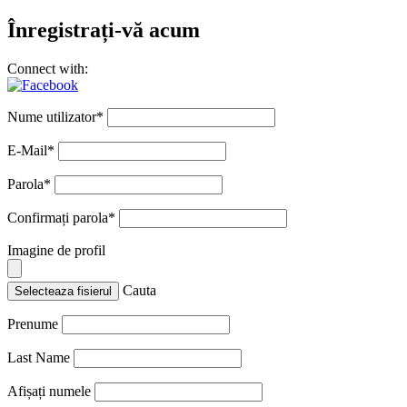
Înregistrați-vă acum
Connect with:
Nume utilizator
*
E-Mail
*
Parola
*
Confirmați parola
*
Imagine de profil
Cauta
Selecteaza fisierul
Prenume
Last Name
Afișați numele