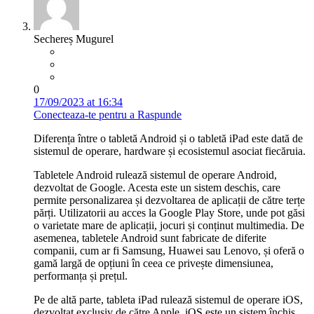
Sechereș Mugurel
0
17/09/2023 at 16:34
Conecteaza-te pentru a Raspunde
Diferența între o tabletă Android și o tabletă iPad este dată de
sistemul de operare, hardware și ecosistemul asociat fiecăruia.
Tabletele Android rulează sistemul de operare Android,
dezvoltat de Google. Acesta este un sistem deschis, care
permite personalizarea și dezvoltarea de aplicații de către terțe
părți. Utilizatorii au acces la Google Play Store, unde pot găsi
o varietate mare de aplicații, jocuri și conținut multimedia. De
asemenea, tabletele Android sunt fabricate de diferite
companii, cum ar fi Samsung, Huawei sau Lenovo, și oferă o
gamă largă de opțiuni în ceea ce privește dimensiunea,
performanța și prețul.
Pe de altă parte, tableta iPad rulează sistemul de operare iOS,
dezvoltat exclusiv de către Apple. iOS este un sistem închis,