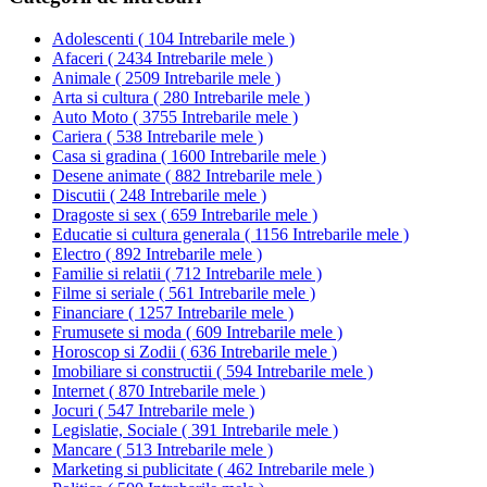
Adolescenti
(
104 Intrebarile mele
)
Afaceri
(
2434 Intrebarile mele
)
Animale
(
2509 Intrebarile mele
)
Arta si cultura
(
280 Intrebarile mele
)
Auto Moto
(
3755 Intrebarile mele
)
Cariera
(
538 Intrebarile mele
)
Casa si gradina
(
1600 Intrebarile mele
)
Desene animate
(
882 Intrebarile mele
)
Discutii
(
248 Intrebarile mele
)
Dragoste si sex
(
659 Intrebarile mele
)
Educatie si cultura generala
(
1156 Intrebarile mele
)
Electro
(
892 Intrebarile mele
)
Familie si relatii
(
712 Intrebarile mele
)
Filme si seriale
(
561 Intrebarile mele
)
Financiare
(
1257 Intrebarile mele
)
Frumusete si moda
(
609 Intrebarile mele
)
Horoscop si Zodii
(
636 Intrebarile mele
)
Imobiliare si constructii
(
594 Intrebarile mele
)
Internet
(
870 Intrebarile mele
)
Jocuri
(
547 Intrebarile mele
)
Legislatie, Sociale
(
391 Intrebarile mele
)
Mancare
(
513 Intrebarile mele
)
Marketing si publicitate
(
462 Intrebarile mele
)