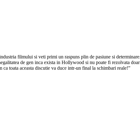
ndustria filmului si veti primi un raspuns plin de pasiune si determinare.
inegalitatea de gen inca exista in Hollywood si nu poate fi rezolvata doa
 ca toata aceasta discutie va duce intr-un final la schimbari reale!”