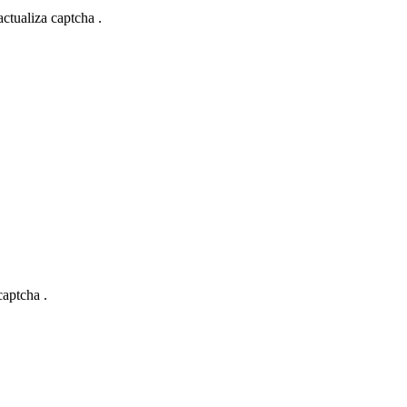
actualiza captcha .
captcha .