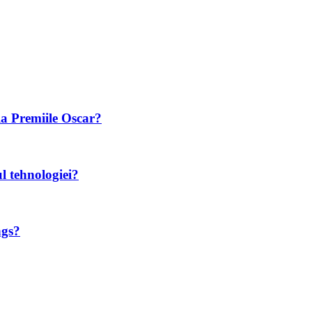
la Premiile Oscar?
l tehnologiei?
ngs?