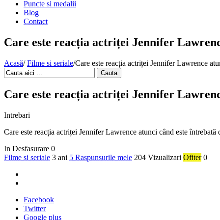
Puncte si medalii
Blog
Contact
Care este reacția actriței Jennifer Lawrenc
Acasă
/
Filme si seriale
/
Care este reacția actriței Jennifer Lawrence atu
Cauta
Care este reacția actriței Jennifer Lawrenc
Intrebari
Care este reacția actriței Jennifer Lawrence atunci când este întrebată 
In Desfasurare
0
Filme si seriale
3 ani
5 Raspunsurile mele
204 Vizualizari
Ofiter
0
Facebook
Twitter
Google plus