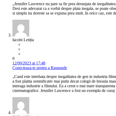
„Jennifer Lawrence nu pare sa fie prea deranjata de inegalitatea d
Desi este adevarat ca a vorbit despre plata inegala, se poate obse
si simplu nu doreste sa se expuna prea mult. In orice caz, este d
Iacobi Letiția
0
12/09/2023 at 17:48
Conecteaza-te pentru a Raspunde
„Cand este intrebata despre inegalitatea de gen in industria filmu
a fost platita semnificativ mai putin decat colegii de breasla mas
intreaga industrie a filmului. Ea a cerut o mai mare transparenta i
cinematografice. Jennifer Lawrence a fost un exemplu de curaj si