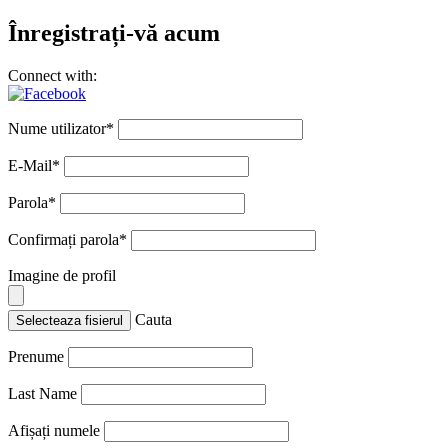
Înregistrați-vă acum
Connect with:
Nume utilizator
*
E-Mail
*
Parola
*
Confirmați parola
*
Imagine de profil
Cauta
Selecteaza fisierul
Prenume
Last Name
Afișați numele