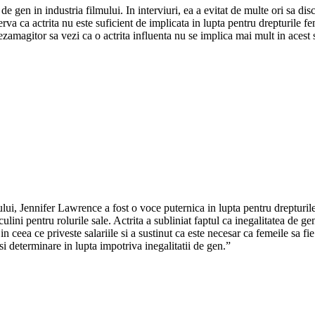
e gen in industria filmului. In interviuri, ea a evitat de multe ori sa disc
rva ca actrita nu este suficient de implicata in lupta pentru drepturile fe
ezamagitor sa vezi ca o actrita influenta nu se implica mai mult in acest
lui, Jennifer Lawrence a fost o voce puternica in lupta pentru drepturile 
culini pentru rolurile sale. Actrita a subliniat faptul ca inegalitatea de
n ceea ce priveste salariile si a sustinut ca este necesar ca femeile sa fi
 determinare in lupta impotriva inegalitatii de gen.”