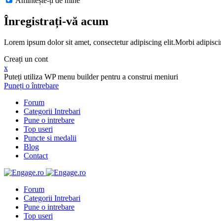
Amintește-ți de mine
Înregistrați-vă acum
Lorem ipsum dolor sit amet, consectetur adipiscing elit.Morbi adipisci
Creați un cont
x
Puteți utiliza WP menu builder pentru a construi meniuri
Puneți o întrebare
Forum
Categorii Intrebari
Pune o intrebare
Top useri
Puncte si medalii
Blog
Contact
Forum
Categorii Intrebari
Pune o intrebare
Top useri