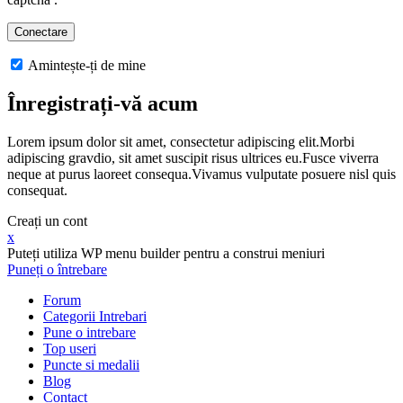
Amintește-ți de mine
Înregistrați-vă acum
Lorem ipsum dolor sit amet, consectetur adipiscing elit.Morbi
adipiscing gravdio, sit amet suscipit risus ultrices eu.Fusce viverra
neque at purus laoreet consequa.Vivamus vulputate posuere nisl quis
consequat.
Creați un cont
x
Puteți utiliza WP menu builder pentru a construi meniuri
Puneți o întrebare
Forum
Categorii Intrebari
Pune o intrebare
Top useri
Puncte si medalii
Blog
Contact