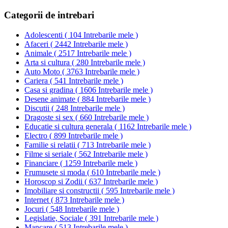
Categorii de intrebari
Adolescenti
(
104 Intrebarile mele
)
Afaceri
(
2442 Intrebarile mele
)
Animale
(
2517 Intrebarile mele
)
Arta si cultura
(
280 Intrebarile mele
)
Auto Moto
(
3763 Intrebarile mele
)
Cariera
(
541 Intrebarile mele
)
Casa si gradina
(
1606 Intrebarile mele
)
Desene animate
(
884 Intrebarile mele
)
Discutii
(
248 Intrebarile mele
)
Dragoste si sex
(
660 Intrebarile mele
)
Educatie si cultura generala
(
1162 Intrebarile mele
)
Electro
(
899 Intrebarile mele
)
Familie si relatii
(
713 Intrebarile mele
)
Filme si seriale
(
562 Intrebarile mele
)
Financiare
(
1259 Intrebarile mele
)
Frumusete si moda
(
610 Intrebarile mele
)
Horoscop si Zodii
(
637 Intrebarile mele
)
Imobiliare si constructii
(
595 Intrebarile mele
)
Internet
(
873 Intrebarile mele
)
Jocuri
(
548 Intrebarile mele
)
Legislatie, Sociale
(
391 Intrebarile mele
)
Mancare
(
513 Intrebarile mele
)