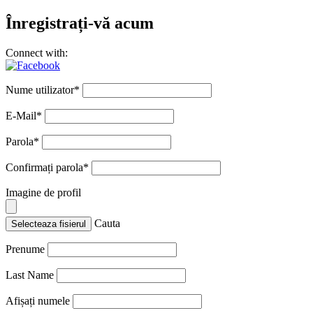
Înregistrați-vă acum
Connect with:
Nume utilizator
*
E-Mail
*
Parola
*
Confirmați parola
*
Imagine de profil
Cauta
Selecteaza fisierul
Prenume
Last Name
Afișați numele