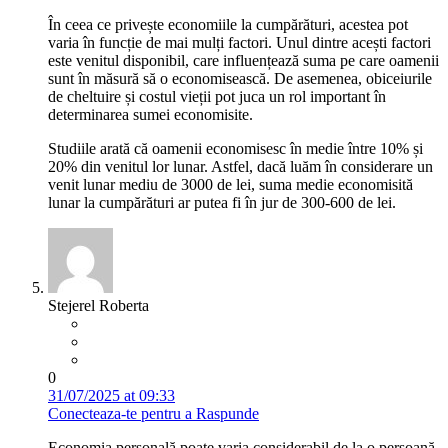
În ceea ce privește economiile la cumpărături, acestea pot
varia în funcție de mai mulți factori. Unul dintre acești factori
este venitul disponibil, care influențează suma pe care oamenii
sunt în măsură să o economisească. De asemenea, obiceiurile
de cheltuire și costul vieții pot juca un rol important în
determinarea sumei economisite.
Studiile arată că oamenii economisesc în medie între 10% și
20% din venitul lor lunar. Astfel, dacă luăm în considerare un
venit lunar mediu de 3000 de lei, suma medie economisită
lunar la cumpărături ar putea fi în jur de 300-600 de lei.
Stejerel Roberta
0
31/07/2025 at 09:33
Conecteaza-te pentru a Raspunde
Economia personală poate varia considerabil de la o persoană