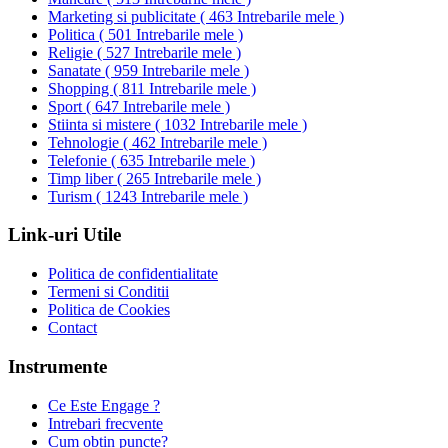
Marketing si publicitate
(
463 Intrebarile mele
)
Politica
(
501 Intrebarile mele
)
Religie
(
527 Intrebarile mele
)
Sanatate
(
959 Intrebarile mele
)
Shopping
(
811 Intrebarile mele
)
Sport
(
647 Intrebarile mele
)
Stiinta si mistere
(
1032 Intrebarile mele
)
Tehnologie
(
462 Intrebarile mele
)
Telefonie
(
635 Intrebarile mele
)
Timp liber
(
265 Intrebarile mele
)
Turism
(
1243 Intrebarile mele
)
Link-uri Utile
Politica de confidentialitate
Termeni si Conditii
Politica de Cookies
Contact
Instrumente
Ce Este Engage ?
Intrebari frecvente
Cum obtin puncte?