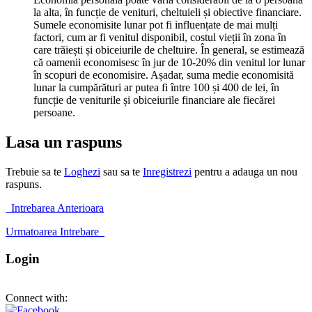
la alta, în funcție de venituri, cheltuieli și obiective financiare.
Sumele economisite lunar pot fi influențate de mai mulți
factori, cum ar fi venitul disponibil, costul vieții în zona în
care trăiești și obiceiurile de cheltuire. În general, se estimează
că oamenii economisesc în jur de 10-20% din venitul lor lunar
în scopuri de economisire. Așadar, suma medie economisită
lunar la cumpărături ar putea fi între 100 și 400 de lei, în
funcție de veniturile și obiceiurile financiare ale fiecărei
persoane.
Lasa un raspuns
Trebuie sa te
Loghezi
sau sa te
Inregistrezi
pentru a adauga un nou
raspuns.
Intrebarea Anterioara
Urmatoarea Intrebare
Login
Connect with: