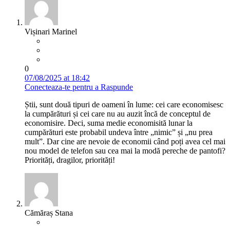
Vișinari Marinel
0
07/08/2025 at 18:42
Conecteaza-te pentru a Raspunde
Știi, sunt două tipuri de oameni în lume: cei care economisesc
la cumpărături și cei care nu au auzit încă de conceptul de
economisire. Deci, suma medie economisită lunar la
cumpărături este probabil undeva între „nimic” și „nu prea
mult”. Dar cine are nevoie de economii când poți avea cel mai
nou model de telefon sau cea mai la modă pereche de pantofi?
Priorități, dragilor, priorități!
Cămăraș Stana