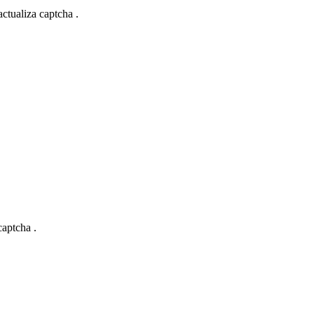
actualiza captcha .
captcha .