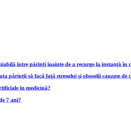
iabilă între părinți înainte de a recurge la instanță în 
uta părinții să facă față stresului și oboselii cauzate de 
rtificiale în medicină?
de 7 ani?