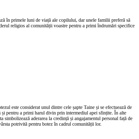
ză în primele luni de viață ale copilului, dar unele familii preferă să
iderul religios al comunității voastre pentru a primi îndrumări specifice
otezul este considerat unul dintre cele șapte Taine și se efectuează de
i pentru a primi harul divin prin intermediul apei sfințite. În alte
sta simbolizează aderarea la credință și angajamentul personal față de
rsta potrivită pentru botez în cadrul comunității lor.