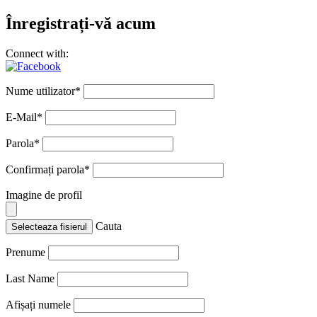
Înregistrați-vă acum
Connect with:
Nume utilizator
*
E-Mail
*
Parola
*
Confirmați parola
*
Imagine de profil
Cauta
Selecteaza fisierul
Prenume
Last Name
Afișați numele