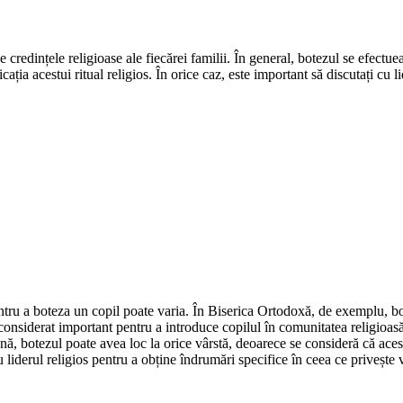
 credințele religioase ale fiecărei familii. În general, botezul se efectuea
ția acestui ritual religios. În orice caz, este important să discutați cu l
ă pentru a boteza un copil poate varia. În Biserica Ortodoxă, de exemplu, b
onsiderat important pentru a introduce copilul în comunitatea religioasă ș
cană, botezul poate avea loc la orice vârstă, deoarece se consideră că ace
iderul religios pentru a obține îndrumări specifice în ceea ce privește vâ