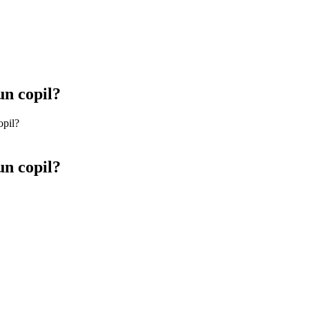
un copil?
opil?
un copil?