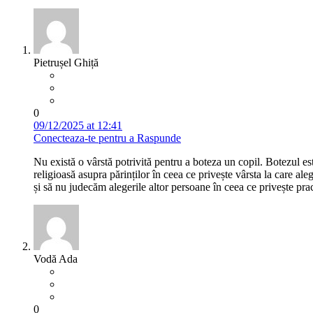
Pietrușel Ghiță
0
09/12/2025 at 12:41
Conecteaza-te pentru a Raspunde
Nu există o vârstă potrivită pentru a boteza un copil. Botezul este
religioasă asupra părinților în ceea ce privește vârsta la care ale
și să nu judecăm alegerile altor persoane în ceea ce privește pract
Vodă Ada
0