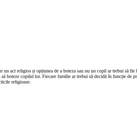
 un act religios și opțiunea de a boteza sau nu un copil ar trebui să fie l
g să boteze copilul lor. Fiecare familie ar trebui să decidă în funcție de 
icile religioase.