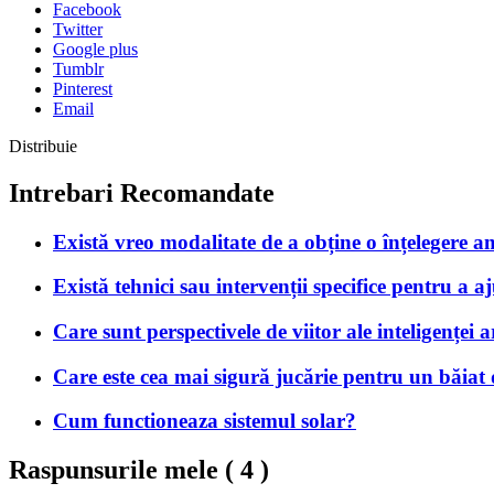
Facebook
Twitter
Google plus
Tumblr
Pinterest
Email
Distribuie
Intrebari Recomandate
Există vreo modalitate de a obține o înțelegere am
Există tehnici sau intervenții specifice pentru a aj
Care sunt perspectivele de viitor ale inteligenței a
Care este cea mai sigură jucărie pentru un băiat 
Cum functioneaza sistemul solar?
Raspunsurile mele (
4
)