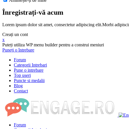
Amintește-ți de mine
Înregistrați-vă acum
Lorem ipsum dolor sit amet, consectetur adipiscing elit.Morbi adipisci
Creați un cont
x
Puteți utiliza WP menu builder pentru a construi meniuri
Puneți o întrebare
Forum
Categorii Intrebari
Pune o intrebare
Top useri
Puncte si medalii
Blog
Contact
Forum