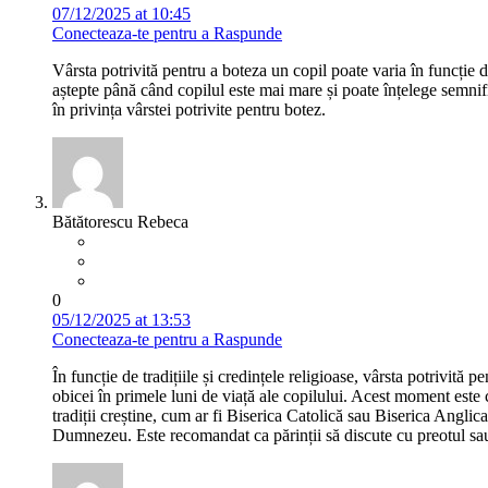
07/12/2025 at 10:45
Conecteaza-te pentru a Raspunde
Vârsta potrivită pentru a boteza un copil poate varia în funcție de
aștepte până când copilul este mai mare și poate înțelege semnifica
în privința vârstei potrivite pentru botez.
Bătătorescu Rebeca
0
05/12/2025 at 13:53
Conecteaza-te pentru a Raspunde
În funcție de tradițiile și credințele religioase, vârsta potrivit
obicei în primele luni de viață ale copilului. Acest moment este c
tradiții creștine, cum ar fi Biserica Catolică sau Biserica Angli
Dumnezeu. Este recomandat ca părinții să discute cu preotul sau l