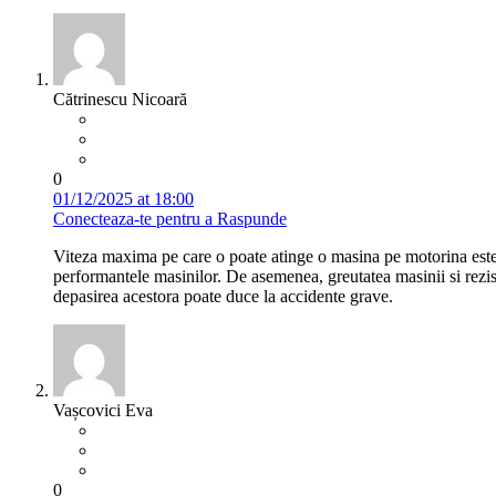
Cătrinescu Nicoară
0
01/12/2025 at 18:00
Conecteaza-te pentru a Raspunde
Viteza maxima pe care o poate atinge o masina pe motorina este 
performantele masinilor. De asemenea, greutatea masinii si rezis
depasirea acestora poate duce la accidente grave.
Vașcovici Eva
0