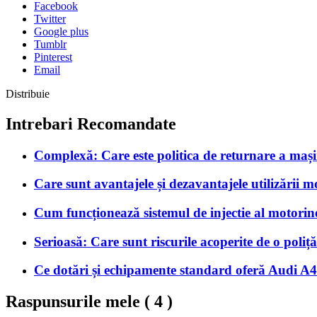
Facebook
Twitter
Google plus
Tumblr
Pinterest
Email
Distribuie
Intrebari Recomandate
Complexă: Care este politica de returnare a mașini
Care sunt avantajele și dezavantajele utilizării mo
Cum funcționează sistemul de injectie al motorine
Serioasă: Care sunt riscurile acoperite de o pol
Ce dotări și echipamente standard oferă Audi A4 
Raspunsurile mele (
4
)