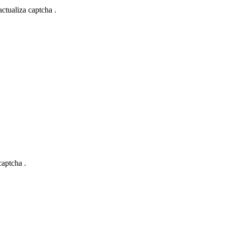
actualiza captcha .
captcha .