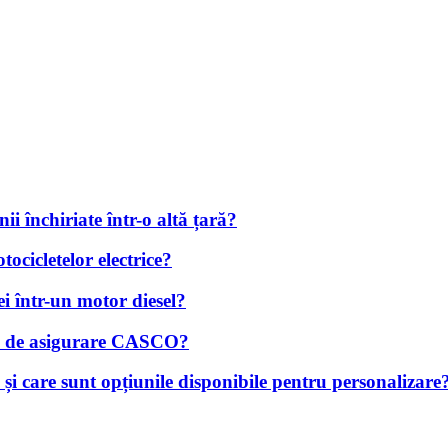
i închiriate într-o altă țară?
tocicletelor electrice?
i într-un motor diesel?
iță de asigurare CASCO?
și care sunt opțiunile disponibile pentru personalizare