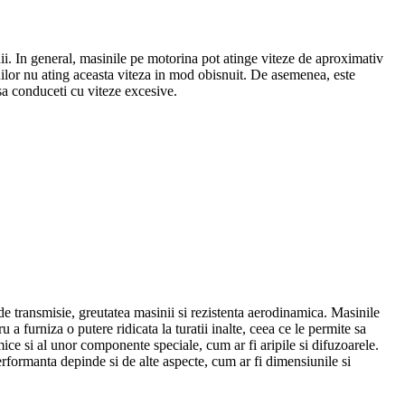
i. In general, masinile pe motorina pot atinge viteze de aproximativ
nilor nu ating aceasta viteza in mod obisnuit. De asemenea, este
sa conduceti cu viteze excesive.
e transmisie, greutatea masinii si rezistenta aerodinamica. Masinile
 furniza o putere ridicata la turatii inalte, ceea ce le permite sa
ce si al unor componente speciale, cum ar fi aripile si difuzoarele.
rformanta depinde si de alte aspecte, cum ar fi dimensiunile si