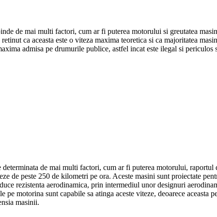
de de mai multi factori, cum ar fi puterea motorului si greutatea masini
 retinut ca aceasta este o viteza maxima teoretica si ca majoritatea masi
axima admisa pe drumurile publice, astfel incat este ilegal si periculos 
eterminata de mai multi factori, cum ar fi puterea motorului, raportul d
e de peste 250 de kilometri pe ora. Aceste masini sunt proiectate pentru a
duce rezistenta aerodinamica, prin intermediul unor designuri aerodinami
le pe motorina sunt capabile sa atinga aceste viteze, deoarece aceasta pe
ensia masinii.