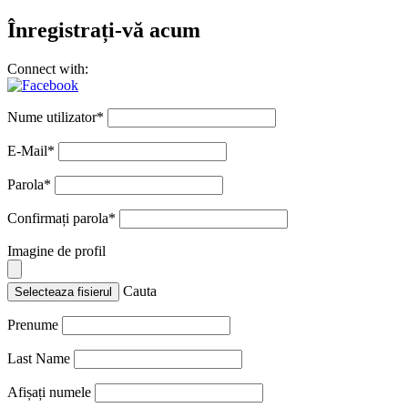
Înregistrați-vă acum
Connect with:
Nume utilizator
*
E-Mail
*
Parola
*
Confirmați parola
*
Imagine de profil
Cauta
Selecteaza fisierul
Prenume
Last Name
Afișați numele