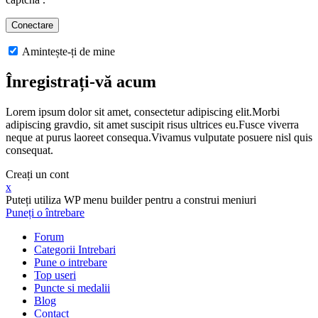
Amintește-ți de mine
Înregistrați-vă acum
Lorem ipsum dolor sit amet, consectetur adipiscing elit.Morbi
adipiscing gravdio, sit amet suscipit risus ultrices eu.Fusce viverra
neque at purus laoreet consequa.Vivamus vulputate posuere nisl quis
consequat.
Creați un cont
x
Puteți utiliza WP menu builder pentru a construi meniuri
Puneți o întrebare
Forum
Categorii Intrebari
Pune o intrebare
Top useri
Puncte si medalii
Blog
Contact