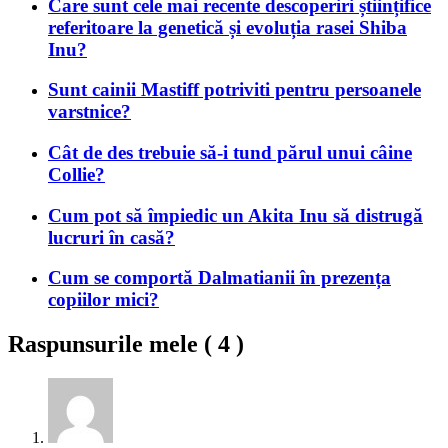
Care sunt cele mai recente descoperiri științifice
referitoare la genetică și evoluția rasei Shiba
Inu?
Sunt cainii Mastiff potriviti pentru persoanele
varstnice?
Cât de des trebuie să-i tund părul unui câine
Collie?
Cum pot să împiedic un Akita Inu să distrugă
lucruri în casă?
Cum se comportă Dalmatianii în prezența
copiilor mici?
Raspunsurile mele (
4
)