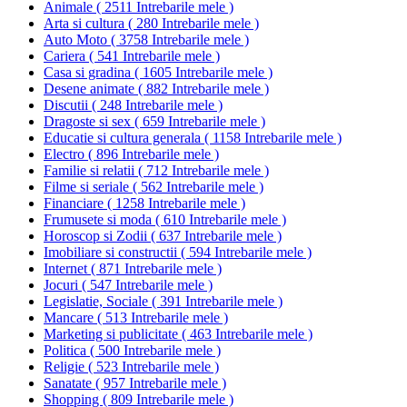
Animale
(
2511 Intrebarile mele
)
Arta si cultura
(
280 Intrebarile mele
)
Auto Moto
(
3758 Intrebarile mele
)
Cariera
(
541 Intrebarile mele
)
Casa si gradina
(
1605 Intrebarile mele
)
Desene animate
(
882 Intrebarile mele
)
Discutii
(
248 Intrebarile mele
)
Dragoste si sex
(
659 Intrebarile mele
)
Educatie si cultura generala
(
1158 Intrebarile mele
)
Electro
(
896 Intrebarile mele
)
Familie si relatii
(
712 Intrebarile mele
)
Filme si seriale
(
562 Intrebarile mele
)
Financiare
(
1258 Intrebarile mele
)
Frumusete si moda
(
610 Intrebarile mele
)
Horoscop si Zodii
(
637 Intrebarile mele
)
Imobiliare si constructii
(
594 Intrebarile mele
)
Internet
(
871 Intrebarile mele
)
Jocuri
(
547 Intrebarile mele
)
Legislatie, Sociale
(
391 Intrebarile mele
)
Mancare
(
513 Intrebarile mele
)
Marketing si publicitate
(
463 Intrebarile mele
)
Politica
(
500 Intrebarile mele
)
Religie
(
523 Intrebarile mele
)
Sanatate
(
957 Intrebarile mele
)
Shopping
(
809 Intrebarile mele
)