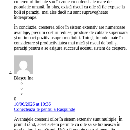
cu terenuri limitate sau în zone cu o densitate mare de
populație umană. În plus, există riscul ca oile să fie expuse la
boli și paraziți, mai ales dacă nu sunt supravegheate
îndeaproape.
În concluzie, creșterea oilor în sistem extensiv are numeroase
avantaje, precum costuri reduse, produse de calitate superioară
și un impact pozitiv asupra mediului. Totuși, trebuie luate în
considerare și productivitatea mai mică și riscul de boli și
paraziți pentru a se asigura succesul acestui sistem de creștere.
Blașcu Ina
0
10/06/2026 at 10:36
Conecteaza-te pentru a Raspunde
Avantajele creșterii oilor în sistem extensiv sunt multiple. În
primul rând, acest sistem permite ca oile să se hrănească în
mod natural, pe pășuni, fără a fi nevoie de o alimentație