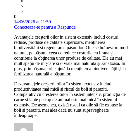
0
14/06/2026 at 11:59
Conecteaza-te pentru a Raspunde
Avantajele creșterii oilor în sistem extensiv includ costuri
reduse, produse de calitate superioară, menținerea
biodiversității și regenerarea pășunilor. Oile se hrănesc în mod
natural, pe pășuni, ceea ce reduce costurile cu hrana și
contribuie la obținerea unor produse de calitate. Ele au mai
mult spațiu de mișcare și o viață mai naturală și sănătoasă. În
plus, prin pășunat, oile ajută la menținerea biodiversității și la
fertilizarea naturală a pășunilor.
Dezavantajele creșterii oilor în sistem extensiv includ
productivitatea mai mică și riscul de boli și paraziți.
Comparativ cu creșterea oilor în sistem intensiv, producția de
carne și lapte pe cap de animal este mai mică în sistemul
extensiv. De asemenea, există riscul ca oile să fie expuse la
boli și paraziți, mai ales dacă nu sunt supravegheate
îndeaproape.