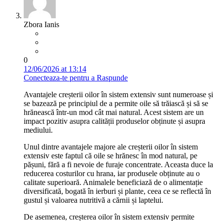
Zbora Ianis
0
12/06/2026 at 13:14
Conecteaza-te pentru a Raspunde
Avantajele creșterii oilor în sistem extensiv sunt numeroase și
se bazează pe principiul de a permite oile să trăiască și să se
hrănească într-un mod cât mai natural. Acest sistem are un
impact pozitiv asupra calității produselor obținute și asupra
mediului.
Unul dintre avantajele majore ale creșterii oilor în sistem
extensiv este faptul că oile se hrănesc în mod natural, pe
pășuni, fără a fi nevoie de furaje concentrate. Aceasta duce la
reducerea costurilor cu hrana, iar produsele obținute au o
calitate superioară. Animalele beneficiază de o alimentație
diversificată, bogată în ierburi și plante, ceea ce se reflectă în
gustul și valoarea nutritivă a cărnii și laptelui.
De asemenea, creșterea oilor în sistem extensiv permite