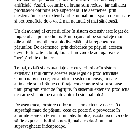
artificială. Astfel, costurile cu hrana sunt reduse, iar calitatea
produselor obținute este superioară. De asemenea, prin
creșterea în sistem extensiv, oile au mai mult spațiu de mișcare
și pot beneficia de o viață mai naturală și mai sănătoasă.
Un alt avantaj al creșterii oilor în sistem extensiv este legat de
impactul asupra mediului. Prin pășunatul pe suprafețe mari,
oile ajută la menținerea biodiversității și la regenerarea
pășunilor. De asemenea, prin defecarea pe pășuni, acestea
devin fertilizate natural, fără a fi nevoie de adăugarea de
îngrășăminte chimice.
Totuși, există și dezavantaje ale creșterii oilor în sistem
extensiv. Unul dintre acestea este legat de productivitate.
Comparativ cu creșterea oilor în sistem intensiv, în care
animalele sunt hrănite cu furaje concentrate și sunt supuse
unui program strict de îngrijire, în sistemul extensiv, producția
de carne și lapte pe cap de animal este mai mică.
De asemenea, creșterea oilor în sistem extensiv necesită o
suprafață mare de pășuni, ceea ce poate fi o provocare în
anumite zone cu terenuri limitate. În plus, există riscul ca oile
să fie expuse la boli și paraziți, mai ales dacă nu sunt
supravegheate îndeaproape.