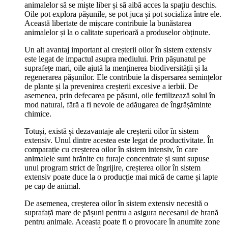
animalelor să se miște liber și să aibă acces la spațiu deschis.
Oile pot explora pășunile, se pot juca și pot socializa între ele.
Această libertate de mișcare contribuie la bunăstarea
animalelor și la o calitate superioară a produselor obținute.
Un alt avantaj important al creșterii oilor în sistem extensiv
este legat de impactul asupra mediului. Prin pășunatul pe
suprafețe mari, oile ajută la menținerea biodiversității și la
regenerarea pășunilor. Ele contribuie la dispersarea semințelor
de plante și la prevenirea creșterii excesive a ierbii. De
asemenea, prin defecarea pe pășuni, oile fertilizează solul în
mod natural, fără a fi nevoie de adăugarea de îngrășăminte
chimice.
Totuși, există și dezavantaje ale creșterii oilor în sistem
extensiv. Unul dintre acestea este legat de productivitate. În
comparație cu creșterea oilor în sistem intensiv, în care
animalele sunt hrănite cu furaje concentrate și sunt supuse
unui program strict de îngrijire, creșterea oilor în sistem
extensiv poate duce la o producție mai mică de carne și lapte
pe cap de animal.
De asemenea, creșterea oilor în sistem extensiv necesită o
suprafață mare de pășuni pentru a asigura necesarul de hrană
pentru animale. Aceasta poate fi o provocare în anumite zone