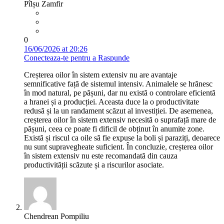
Pîlșu Zamfir
0
16/06/2026 at 20:26
Conecteaza-te pentru a Raspunde
Creșterea oilor în sistem extensiv nu are avantaje
semnificative față de sistemul intensiv. Animalele se hrănesc
în mod natural, pe pășuni, dar nu există o controlare eficientă
a hranei și a producției. Aceasta duce la o productivitate
redusă și la un randament scăzut al investiției. De asemenea,
creșterea oilor în sistem extensiv necesită o suprafață mare de
pășuni, ceea ce poate fi dificil de obținut în anumite zone.
Există și riscul ca oile să fie expuse la boli și paraziți, deoarece
nu sunt supravegheate suficient. În concluzie, creșterea oilor
în sistem extensiv nu este recomandată din cauza
productivității scăzute și a riscurilor asociate.
Chendrean Pompiliu