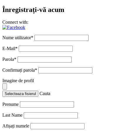
Înregistrați-vă acum
Connect with:
Nume utilizator
*
E-Mail
*
Parola
*
Confirmați parola
*
Imagine de profil
Cauta
Selecteaza fisierul
Prenume
Last Name
Afișați numele