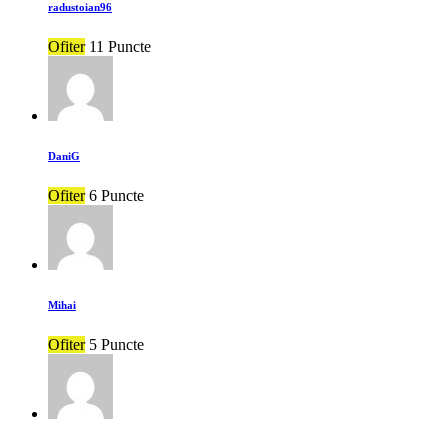
radustoian96
Ofiter
11 Puncte
DaniG
Ofiter
6 Puncte
Mihai
Ofiter
5 Puncte