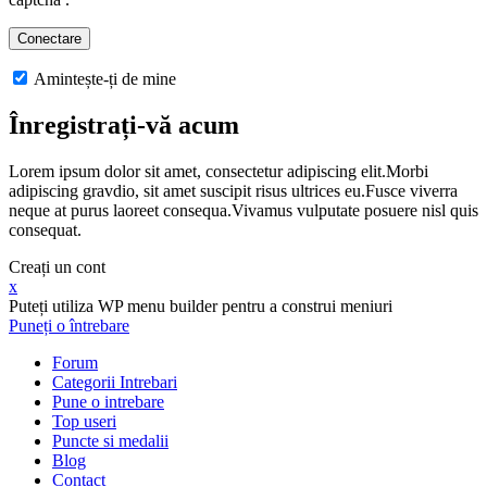
Amintește-ți de mine
Înregistrați-vă acum
Lorem ipsum dolor sit amet, consectetur adipiscing elit.Morbi
adipiscing gravdio, sit amet suscipit risus ultrices eu.Fusce viverra
neque at purus laoreet consequa.Vivamus vulputate posuere nisl quis
consequat.
Creați un cont
x
Puteți utiliza WP menu builder pentru a construi meniuri
Puneți o întrebare
Forum
Categorii Intrebari
Pune o intrebare
Top useri
Puncte si medalii
Blog
Contact