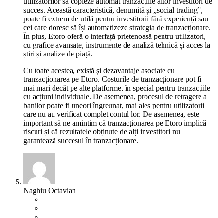
utilizatorilor să copieze automat tranzacțiile altor investitori de
succes. Această caracteristică, denumită și „social trading”,
poate fi extrem de utilă pentru investitorii fără experiență sau
cei care doresc să își automatizeze strategia de tranzacționare.
În plus, Etoro oferă o interfață prietenoasă pentru utilizatori,
cu grafice avansate, instrumente de analiză tehnică și acces la
știri și analize de piață.
Cu toate acestea, există și dezavantaje asociate cu
tranzacționarea pe Etoro. Costurile de tranzacționare pot fi
mai mari decât pe alte platforme, în special pentru tranzacțiile
cu acțiuni individuale. De asemenea, procesul de retragere a
banilor poate fi uneori îngreunat, mai ales pentru utilizatorii
care nu au verificat complet contul lor. De asemenea, este
important să ne amintim că tranzacționarea pe Etoro implică
riscuri și că rezultatele obținute de alți investitori nu
garantează succesul în tranzacționare.
Naghiu Octavian