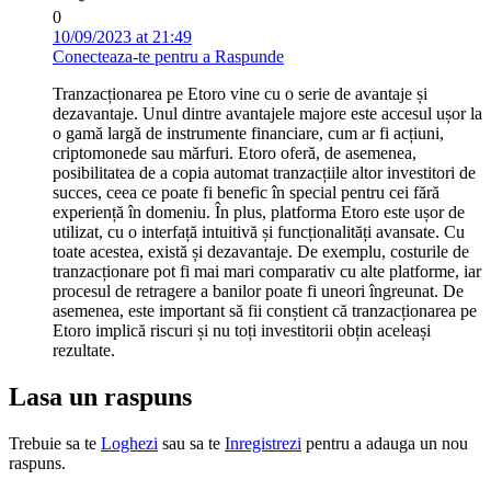
0
10/09/2023 at 21:49
Conecteaza-te pentru a Raspunde
Tranzacționarea pe Etoro vine cu o serie de avantaje și
dezavantaje. Unul dintre avantajele majore este accesul ușor la
o gamă largă de instrumente financiare, cum ar fi acțiuni,
criptomonede sau mărfuri. Etoro oferă, de asemenea,
posibilitatea de a copia automat tranzacțiile altor investitori de
succes, ceea ce poate fi benefic în special pentru cei fără
experiență în domeniu. În plus, platforma Etoro este ușor de
utilizat, cu o interfață intuitivă și funcționalități avansate. Cu
toate acestea, există și dezavantaje. De exemplu, costurile de
tranzacționare pot fi mai mari comparativ cu alte platforme, iar
procesul de retragere a banilor poate fi uneori îngreunat. De
asemenea, este important să fii conștient că tranzacționarea pe
Etoro implică riscuri și nu toți investitorii obțin aceleași
rezultate.
Lasa un raspuns
Trebuie sa te
Loghezi
sau sa te
Inregistrezi
pentru a adauga un nou
raspuns.