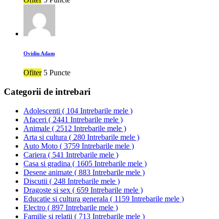
Ovidiu Adam
Ofiter
5 Puncte
Categorii de intrebari
Adolescenti
(
104 Intrebarile mele
)
Afaceri
(
2441 Intrebarile mele
)
Animale
(
2512 Intrebarile mele
)
Arta si cultura
(
280 Intrebarile mele
)
Auto Moto
(
3759 Intrebarile mele
)
Cariera
(
541 Intrebarile mele
)
Casa si gradina
(
1605 Intrebarile mele
)
Desene animate
(
883 Intrebarile mele
)
Discutii
(
248 Intrebarile mele
)
Dragoste si sex
(
659 Intrebarile mele
)
Educatie si cultura generala
(
1159 Intrebarile mele
)
Electro
(
897 Intrebarile mele
)
Familie si relatii
(
713 Intrebarile mele
)