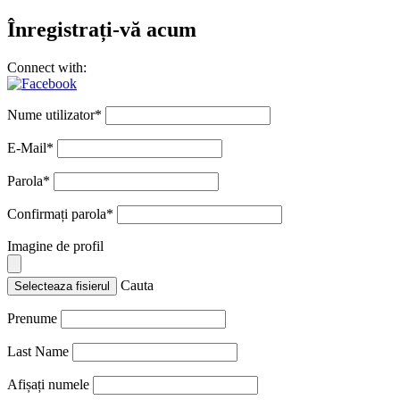
Înregistrați-vă acum
Connect with:
Nume utilizator
*
E-Mail
*
Parola
*
Confirmați parola
*
Imagine de profil
Cauta
Selecteaza fisierul
Prenume
Last Name
Afișați numele