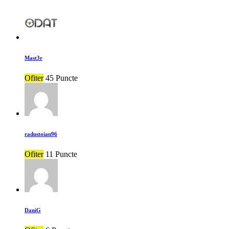
Mast3r
Ofiter
45 Puncte
radustoian96
Ofiter
11 Puncte
DaniG