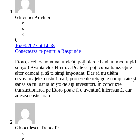
Ghivinici Adelina
0
16/09/2023 at 14:58
Conecteaza-te pentru a Raspunde
Etoro, acel loc minunat unde îți poți pierde banii în mod rapid
și ușor! Avantajele? Hmm… Poate că poți copia tranzacțiile
altor oameni și să te simți important. Dar să nu uităm
dezavantajele: costuri mari, procese de retragere complicate și
șansa să fii luat la mișto de alți investitori. În concluzie,
tranzacționarea pe Etoro poate fi o aventură interesantă, dar
adesea costisitoare.
Ghioculescu Trandafir