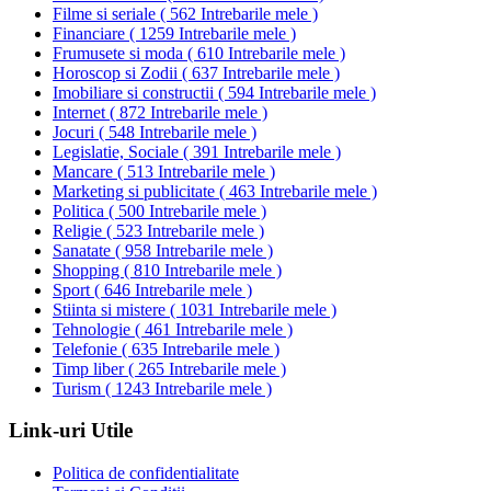
Filme si seriale
(
562 Intrebarile mele
)
Financiare
(
1259 Intrebarile mele
)
Frumusete si moda
(
610 Intrebarile mele
)
Horoscop si Zodii
(
637 Intrebarile mele
)
Imobiliare si constructii
(
594 Intrebarile mele
)
Internet
(
872 Intrebarile mele
)
Jocuri
(
548 Intrebarile mele
)
Legislatie, Sociale
(
391 Intrebarile mele
)
Mancare
(
513 Intrebarile mele
)
Marketing si publicitate
(
463 Intrebarile mele
)
Politica
(
500 Intrebarile mele
)
Religie
(
523 Intrebarile mele
)
Sanatate
(
958 Intrebarile mele
)
Shopping
(
810 Intrebarile mele
)
Sport
(
646 Intrebarile mele
)
Stiinta si mistere
(
1031 Intrebarile mele
)
Tehnologie
(
461 Intrebarile mele
)
Telefonie
(
635 Intrebarile mele
)
Timp liber
(
265 Intrebarile mele
)
Turism
(
1243 Intrebarile mele
)
Link-uri Utile
Politica de confidentialitate