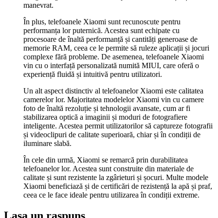
manevrat.
În plus, telefoanele Xiaomi sunt recunoscute pentru
performanța lor puternică. Acestea sunt echipate cu
procesoare de înaltă performanță și cantități generoase de
memorie RAM, ceea ce le permite să ruleze aplicații și jocuri
complexe fără probleme. De asemenea, telefoanele Xiaomi
vin cu o interfață personalizată numită MIUI, care oferă o
experiență fluidă și intuitivă pentru utilizatori.
Un alt aspect distinctiv al telefoanelor Xiaomi este calitatea
camerelor lor. Majoritatea modelelor Xiaomi vin cu camere
foto de înaltă rezoluție și tehnologii avansate, cum ar fi
stabilizarea optică a imaginii și moduri de fotografiere
inteligente. Acestea permit utilizatorilor să captureze fotografii
și videoclipuri de calitate superioară, chiar și în condiții de
iluminare slabă.
În cele din urmă, Xiaomi se remarcă prin durabilitatea
telefoanelor lor. Acestea sunt construite din materiale de
calitate și sunt rezistente la zgârieturi și șocuri. Multe modele
Xiaomi beneficiază și de certificări de rezistență la apă și praf,
ceea ce le face ideale pentru utilizarea în condiții extreme.
Lasa un raspuns