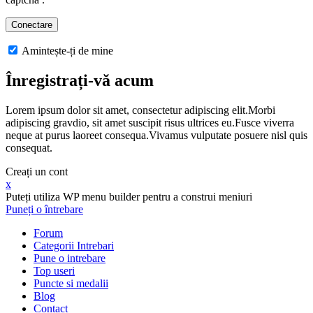
Amintește-ți de mine
Înregistrați-vă acum
Lorem ipsum dolor sit amet, consectetur adipiscing elit.Morbi
adipiscing gravdio, sit amet suscipit risus ultrices eu.Fusce viverra
neque at purus laoreet consequa.Vivamus vulputate posuere nisl quis
consequat.
Creați un cont
x
Puteți utiliza WP menu builder pentru a construi meniuri
Puneți o întrebare
Forum
Categorii Intrebari
Pune o intrebare
Top useri
Puncte si medalii
Blog
Contact