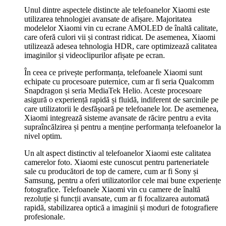
Unul dintre aspectele distincte ale telefoanelor Xiaomi este
utilizarea tehnologiei avansate de afișare. Majoritatea
modelelor Xiaomi vin cu ecrane AMOLED de înaltă calitate,
care oferă culori vii și contrast ridicat. De asemenea, Xiaomi
utilizează adesea tehnologia HDR, care optimizează calitatea
imaginilor și videoclipurilor afișate pe ecran.
În ceea ce privește performanța, telefoanele Xiaomi sunt
echipate cu procesoare puternice, cum ar fi seria Qualcomm
Snapdragon și seria MediaTek Helio. Aceste procesoare
asigură o experiență rapidă și fluidă, indiferent de sarcinile pe
care utilizatorii le desfășoară pe telefoanele lor. De asemenea,
Xiaomi integrează sisteme avansate de răcire pentru a evita
supraîncălzirea și pentru a menține performanța telefoanelor la
nivel optim.
Un alt aspect distinctiv al telefoanelor Xiaomi este calitatea
camerelor foto. Xiaomi este cunoscut pentru parteneriatele
sale cu producători de top de camere, cum ar fi Sony și
Samsung, pentru a oferi utilizatorilor cele mai bune experiențe
fotografice. Telefoanele Xiaomi vin cu camere de înaltă
rezoluție și funcții avansate, cum ar fi focalizarea automată
rapidă, stabilizarea optică a imaginii și moduri de fotografiere
profesionale.