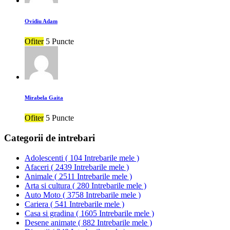
Ovidiu Adam
Ofiter
5 Puncte
Mirabela Gaita
Ofiter
5 Puncte
Categorii de intrebari
Adolescenti
(
104 Intrebarile mele
)
Afaceri
(
2439 Intrebarile mele
)
Animale
(
2511 Intrebarile mele
)
Arta si cultura
(
280 Intrebarile mele
)
Auto Moto
(
3758 Intrebarile mele
)
Cariera
(
541 Intrebarile mele
)
Casa si gradina
(
1605 Intrebarile mele
)
Desene animate
(
882 Intrebarile mele
)