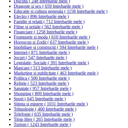
Discutii
(
248 Intrebarile mele
)
Dragoste si sex
(
659 Intrebarile mele
)
Educatie si cultura generala
(
1158 Intrebarile mele
)
Electro
(
896 Intrebarile mele
)
Familie si relatii
(
712 Intrebarile mele
)
Filme si seriale
(
562 Intrebarile mele
)
Financiare
(
1258 Intrebarile mele
)
Frumusete si moda
(
610 Intrebarile mele
)
Horoscop si Zodii
(
637 Intrebarile mele
)
Imobiliare si constructii
(
594 Intrebarile mele
)
Internet
(
871 Intrebarile mele
)
Jocuri
(
547 Intrebarile mele
)
Legislatie, Sociale
(
391 Intrebarile mele
)
Mancare
(
513 Intrebarile mele
)
Marketing si publicitate
(
463 Intrebarile mele
)
Politica
(
500 Intrebarile mele
)
Religie
(
523 Intrebarile mele
)
Sanatate
(
957 Intrebarile mele
)
Shopping
(
809 Intrebarile mele
)
Sport
(
645 Intrebarile mele
)
Stiinta si mistere
(
1031 Intrebarile mele
)
Tehnologie
(
460 Intrebarile mele
)
Telefonie
(
635 Intrebarile mele
)
Timp liber
(
265 Intrebarile mele
)
Turism
(
1243 Intrebarile mele
)