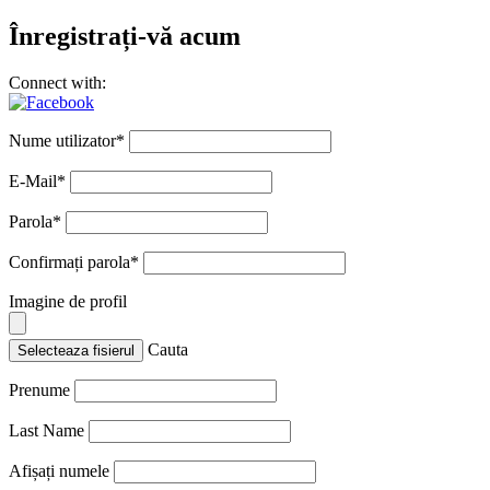
Înregistrați-vă acum
Connect with:
Nume utilizator
*
E-Mail
*
Parola
*
Confirmați parola
*
Imagine de profil
Cauta
Selecteaza fisierul
Prenume
Last Name
Afișați numele