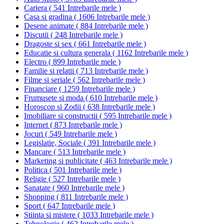
Cariera
(
541 Intrebarile mele
)
Casa si gradina
(
1606 Intrebarile mele
)
Desene animate
(
884 Intrebarile mele
)
Discutii
(
248 Intrebarile mele
)
Dragoste si sex
(
661 Intrebarile mele
)
Educatie si cultura generala
(
1162 Intrebarile mele
)
Electro
(
899 Intrebarile mele
)
Familie si relatii
(
713 Intrebarile mele
)
Filme si seriale
(
562 Intrebarile mele
)
Financiare
(
1259 Intrebarile mele
)
Frumusete si moda
(
610 Intrebarile mele
)
Horoscop si Zodii
(
638 Intrebarile mele
)
Imobiliare si constructii
(
595 Intrebarile mele
)
Internet
(
873 Intrebarile mele
)
Jocuri
(
549 Intrebarile mele
)
Legislatie, Sociale
(
391 Intrebarile mele
)
Mancare
(
513 Intrebarile mele
)
Marketing si publicitate
(
463 Intrebarile mele
)
Politica
(
501 Intrebarile mele
)
Religie
(
527 Intrebarile mele
)
Sanatate
(
960 Intrebarile mele
)
Shopping
(
811 Intrebarile mele
)
Sport
(
647 Intrebarile mele
)
Stiinta si mistere
(
1033 Intrebarile mele
)
Tehnologie
(
462 Intrebarile mele
)