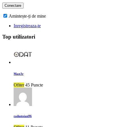
Amintește-ți de mine
Inregistreaza-te
Top utilizatori
Mast3r
Ofiter
45 Puncte
radustoian96