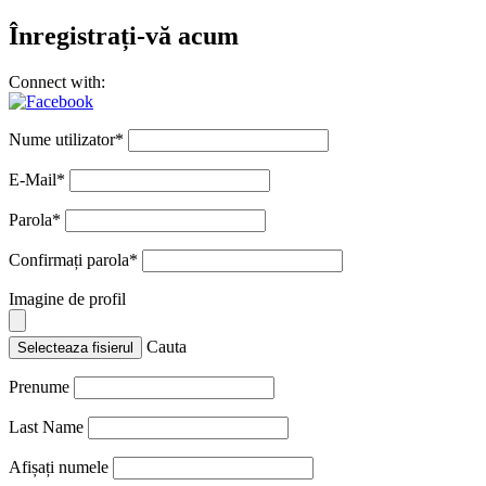
Înregistrați-vă acum
Connect with:
Nume utilizator
*
E-Mail
*
Parola
*
Confirmați parola
*
Imagine de profil
Cauta
Selecteaza fisierul
Prenume
Last Name
Afișați numele