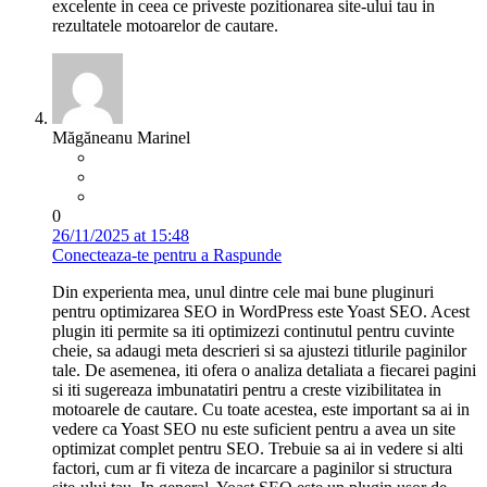
excelente in ceea ce priveste pozitionarea site-ului tau in
rezultatele motoarelor de cautare.
Măgăneanu Marinel
0
26/11/2025 at 15:48
Conecteaza-te pentru a Raspunde
Din experienta mea, unul dintre cele mai bune pluginuri
pentru optimizarea SEO in WordPress este Yoast SEO. Acest
plugin iti permite sa iti optimizezi continutul pentru cuvinte
cheie, sa adaugi meta descrieri si sa ajustezi titlurile paginilor
tale. De asemenea, iti ofera o analiza detaliata a fiecarei pagini
si iti sugereaza imbunatatiri pentru a creste vizibilitatea in
motoarele de cautare. Cu toate acestea, este important sa ai in
vedere ca Yoast SEO nu este suficient pentru a avea un site
optimizat complet pentru SEO. Trebuie sa ai in vedere si alti
factori, cum ar fi viteza de incarcare a paginilor si structura