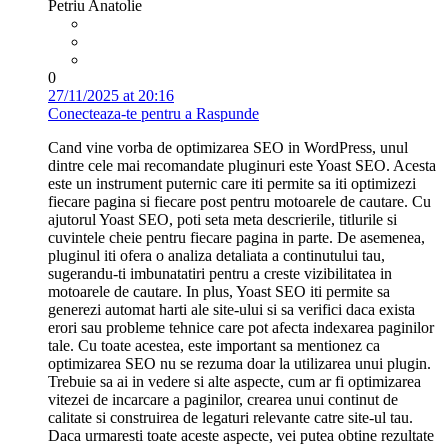
Petriu Anatolie
0
27/11/2025 at 20:16
Conecteaza-te pentru a Raspunde
Cand vine vorba de optimizarea SEO in WordPress, unul
dintre cele mai recomandate pluginuri este Yoast SEO. Acesta
este un instrument puternic care iti permite sa iti optimizezi
fiecare pagina si fiecare post pentru motoarele de cautare. Cu
ajutorul Yoast SEO, poti seta meta descrierile, titlurile si
cuvintele cheie pentru fiecare pagina in parte. De asemenea,
pluginul iti ofera o analiza detaliata a continutului tau,
sugerandu-ti imbunatatiri pentru a creste vizibilitatea in
motoarele de cautare. In plus, Yoast SEO iti permite sa
generezi automat harti ale site-ului si sa verifici daca exista
erori sau probleme tehnice care pot afecta indexarea paginilor
tale. Cu toate acestea, este important sa mentionez ca
optimizarea SEO nu se rezuma doar la utilizarea unui plugin.
Trebuie sa ai in vedere si alte aspecte, cum ar fi optimizarea
vitezei de incarcare a paginilor, crearea unui continut de
calitate si construirea de legaturi relevante catre site-ul tau.
Daca urmaresti toate aceste aspecte, vei putea obtine rezultate