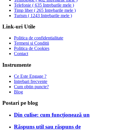
Telefonie
(
635 Intrebarile mele
)
Timp liber
(
265 Intrebarile mele
)
Turism
(
1243 Intrebarile mele
)
Link-uri Utile
Politica de confidentialitate
Termeni si Conditii
Politica de Cookies
Contact
Instrumente
Ce Este Engage ?
Intrebari frecvente
Cum obtin puncte?
Blog
Postari pe blog
Din culise: cum funcționează un
Răspuns util sau răspuns de