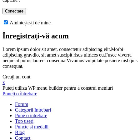
Amintește-ți de mine
Înregistrați-vă acum
Lorem ipsum dolor sit amet, consectetur adipiscing elit.Morbi
adipiscing gravdio, sit amet suscipit risus ultrices eu.Fusce viverra
neque at purus laoreet consequa.Vivamus vulputate posuere nisl quis
consequat.
Creați un cont
x
Puteți utiliza WP menu builder pentru a construi meniuri
Puneți o întrebare
Forum
Categorii Intrebari
Pune o intrebare
Top useri
Puncte si medalii
Blog
Contact