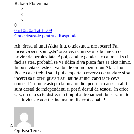
Babaoi Florentina
0
05/10/2024 at 11:09
Conecteaza-te pentru a Raspunde
Ah, dresajul unui Akita Inu, o adevarata provocare! Pai,
incearca sa ii spui „sta” si sa vezi cum se uita la tine cu o
privire de perplexitate. Apoi, cand te gandesti ca ai reusit sa il
faci sa stea, probabil se va ridica si va pleca fara sa zica nimic.
Impulsivitatea este cuvantul de ordine pentru un Akita Inu.
Poate ca ar trebui sa iti pui deoparte o rezerva de rabdare si sa
incerci sa ii oferi gustari sau laude atunci cand face ceva
corect. Dar nu te astepta la prea multe, pentru ca acesti caini
sunt destul de independenti si pot fi destul de testosi. In orice
caz, nu uita sa te distrezi in timpul antrenamentului si sa nu te
lasi invins de acest caine mai mult decat capabil!
Oprișea Teresa