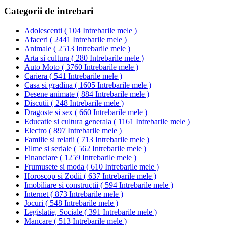
Categorii de intrebari
Adolescenti
(
104 Intrebarile mele
)
Afaceri
(
2441 Intrebarile mele
)
Animale
(
2513 Intrebarile mele
)
Arta si cultura
(
280 Intrebarile mele
)
Auto Moto
(
3760 Intrebarile mele
)
Cariera
(
541 Intrebarile mele
)
Casa si gradina
(
1605 Intrebarile mele
)
Desene animate
(
884 Intrebarile mele
)
Discutii
(
248 Intrebarile mele
)
Dragoste si sex
(
660 Intrebarile mele
)
Educatie si cultura generala
(
1161 Intrebarile mele
)
Electro
(
897 Intrebarile mele
)
Familie si relatii
(
713 Intrebarile mele
)
Filme si seriale
(
562 Intrebarile mele
)
Financiare
(
1259 Intrebarile mele
)
Frumusete si moda
(
610 Intrebarile mele
)
Horoscop si Zodii
(
637 Intrebarile mele
)
Imobiliare si constructii
(
594 Intrebarile mele
)
Internet
(
873 Intrebarile mele
)
Jocuri
(
548 Intrebarile mele
)
Legislatie, Sociale
(
391 Intrebarile mele
)
Mancare
(
513 Intrebarile mele
)