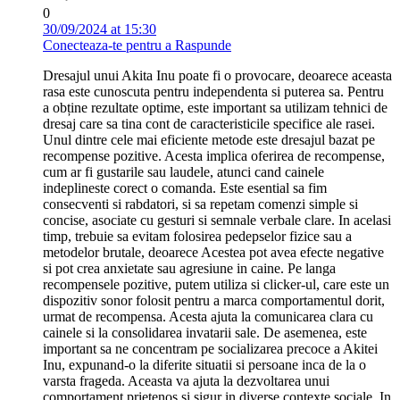
0
30/09/2024 at 15:30
Conecteaza-te pentru a Raspunde
Dresajul unui Akita Inu poate fi o provocare, deoarece aceasta
rasa este cunoscuta pentru independenta si puterea sa. Pentru
a obține rezultate optime, este important sa utilizam tehnici de
dresaj care sa tina cont de caracteristicile specifice ale rasei.
Unul dintre cele mai eficiente metode este dresajul bazat pe
recompense pozitive. Acesta implica oferirea de recompense,
cum ar fi gustarile sau laudele, atunci cand cainele
indeplineste corect o comanda. Este esential sa fim
consecventi si rabdatori, si sa repetam comenzi simple si
concise, asociate cu gesturi si semnale verbale clare. In acelasi
timp, trebuie sa evitam folosirea pedepselor fizice sau a
metodelor brutale, deoarece Acestea pot avea efecte negative
si pot crea anxietate sau agresiune in caine. Pe langa
recompensele pozitive, putem utiliza si clicker-ul, care este un
dispozitiv sonor folosit pentru a marca comportamentul dorit,
urmat de recompensa. Acesta ajuta la comunicarea clara cu
cainele si la consolidarea invatarii sale. De asemenea, este
important sa ne concentram pe socializarea precoce a Akitei
Inu, expunand-o la diferite situatii si persoane inca de la o
varsta frageda. Aceasta va ajuta la dezvoltarea unui
comportament prietenos si sigur in diverse contexte sociale. In