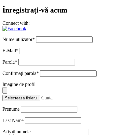
Înregistrați-vă acum
Connect with:
Nume utilizator
*
E-Mail
*
Parola
*
Confirmați parola
*
Imagine de profil
Cauta
Selecteaza fisierul
Prenume
Last Name
Afișați numele