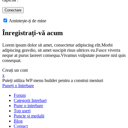
Amintește-ți de mine
Înregistrați-vă acum
Lorem ipsum dolor sit amet, consectetur adipiscing elit.Morbi
adipiscing gravdio, sit amet suscipit risus ultrices eu.Fusce viverra
neque at purus laoreet consequa.Vivamus vulputate posuere nisl quis
consequat.
Creați un cont
x
Puteți utiliza WP menu builder pentru a construi meniuri
Puneți o întrebare
Forum
Categorii Intrebari
Pune o intrebare
Top useri
Puncte si medalii
Blog
Contact