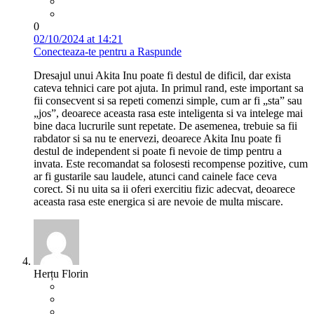
0
02/10/2024 at 14:21
Conecteaza-te pentru a Raspunde
Dresajul unui Akita Inu poate fi destul de dificil, dar exista
cateva tehnici care pot ajuta. In primul rand, este important sa
fii consecvent si sa repeti comenzi simple, cum ar fi „sta” sau
„jos”, deoarece aceasta rasa este inteligenta si va intelege mai
bine daca lucrurile sunt repetate. De asemenea, trebuie sa fii
rabdator si sa nu te enervezi, deoarece Akita Inu poate fi
destul de independent si poate fi nevoie de timp pentru a
invata. Este recomandat sa folosesti recompense pozitive, cum
ar fi gustarile sau laudele, atunci cand cainele face ceva
corect. Si nu uita sa ii oferi exercitiu fizic adecvat, deoarece
aceasta rasa este energica si are nevoie de multa miscare.
Herțu Florin