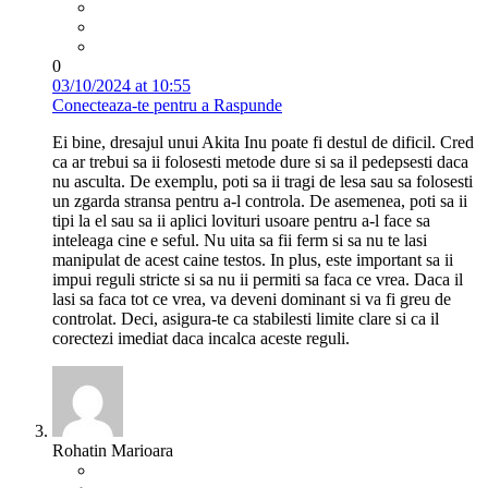
0
03/10/2024 at 10:55
Conecteaza-te pentru a Raspunde
Ei bine, dresajul unui Akita Inu poate fi destul de dificil. Cred
ca ar trebui sa ii folosesti metode dure si sa il pedepsesti daca
nu asculta. De exemplu, poti sa ii tragi de lesa sau sa folosesti
un zgarda stransa pentru a-l controla. De asemenea, poti sa ii
tipi la el sau sa ii aplici lovituri usoare pentru a-l face sa
inteleaga cine e seful. Nu uita sa fii ferm si sa nu te lasi
manipulat de acest caine testos. In plus, este important sa ii
impui reguli stricte si sa nu ii permiti sa faca ce vrea. Daca il
lasi sa faca tot ce vrea, va deveni dominant si va fi greu de
controlat. Deci, asigura-te ca stabilesti limite clare si ca il
corectezi imediat daca incalca aceste reguli.
Rohatin Marioara