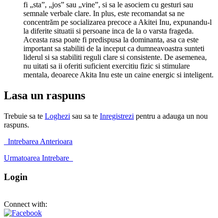
fi „sta”, „jos” sau „vine”, si sa le asociem cu gesturi sau
semnale verbale clare. In plus, este recomandat sa ne
concentrăm pe socializarea precoce a Akitei Inu, expunandu-l
la diferite situatii si persoane inca de la o varsta frageda.
Aceasta rasa poate fi predispusa la dominanta, asa ca este
important sa stabiliti de la inceput ca dumneavoastra sunteti
liderul si sa stabiliti reguli clare si consistente. De asemenea,
nu uitati sa ii oferiti suficient exercitiu fizic si stimulare
mentala, deoarece Akita Inu este un caine energic si inteligent.
Lasa un raspuns
Trebuie sa te
Loghezi
sau sa te
Inregistrezi
pentru a adauga un nou
raspuns.
Intrebarea Anterioara
Urmatoarea Intrebare
Login
Connect with: