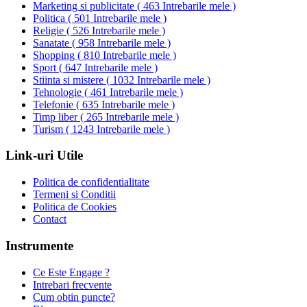
Marketing si publicitate
(
463 Intrebarile mele
)
Politica
(
501 Intrebarile mele
)
Religie
(
526 Intrebarile mele
)
Sanatate
(
958 Intrebarile mele
)
Shopping
(
810 Intrebarile mele
)
Sport
(
647 Intrebarile mele
)
Stiinta si mistere
(
1032 Intrebarile mele
)
Tehnologie
(
461 Intrebarile mele
)
Telefonie
(
635 Intrebarile mele
)
Timp liber
(
265 Intrebarile mele
)
Turism
(
1243 Intrebarile mele
)
Link-uri Utile
Politica de confidentialitate
Termeni si Conditii
Politica de Cookies
Contact
Instrumente
Ce Este Engage ?
Intrebari frecvente
Cum obtin puncte?