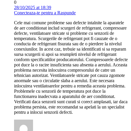
0
28/10/2025 at 18:39
Conecteaza-te pentru a Raspunde
Cele mai comune probleme sau defecte intalnite la aparatele
de aer conditionat includ scurgeri de refrigerant, compresoare
defecte, ventilatoare stricate si probleme cu senzorii de
temperatura. Scurgerile de refrigerant pot fi cauzate de o
conducta de refrigerant fisurata sau de o pierdere la nivelul
conexiunilor. In acest caz, trebuie sa identificati si sa reparam
sursa scurgerii si apoi sa reumpleti nivelul de refrigerant
conform specificatiilor producatorului. Compresoarele defecte
pot duce la o racire insuficienta sau absenta a aerului. Aceasta
problema necesita inlocuirea compresorului de catre un
tehnician autorizat. Ventilatoarele stricate pot cauza zgomote
anormale sau o circulatie slaba a aerului. Este necesara
inlocuirea ventilatoarelor pentru a remedia aceasta problema.
Problemele cu senzorii de temperatura pot duce la
functionarea inadecvata a aparatului de aer conditionat.
Verificati daca senzorii sunt curati si corect amplasati, iar daca
problema persista, este recomandat sa apelati la un specialist
pentru a inlocui senzorii defecti.