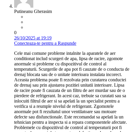
Putineanu Gherasim
0
26/10/2025 at 19:19
Conecteaza-te pentru a Raspunde
Cele mai comune probleme intalnite la aparatele de aer
conditionat includ scurgeri de apa, lipsa de racire, zgomote
anormale si probleme cu dispozitivul de control al
temperaturii. Scurgerile de apa pot fi cauzate de o conducta de
drenaj blocata sau de o unitate interioara instalata incorect.
Aceasta problema poate fi rezolvata prin curatarea conductei
de drenaj sau prin ajustarea pozitiei unitatii interioare. Lipsa
de racire poate fi cauzata de un filtru de aer murdar sau de o
pierdere de refrigerant. In acest caz, trebuie sa curatati sau sa
inlocuiti filtrul de aer si sa apelati la un specialist pentru a
verifica si a reumple nivelul de refrigerant. Zgomotele
anormale pot fi rezultatul unor ventilatoare sau motoare
defecte sau disfunctionale. Este recomandat sa apelati la un
tehnician pentru a inspecta si a repara componentele afectate.
Problemele cu dispozitivul de control al temperaturii pot fi