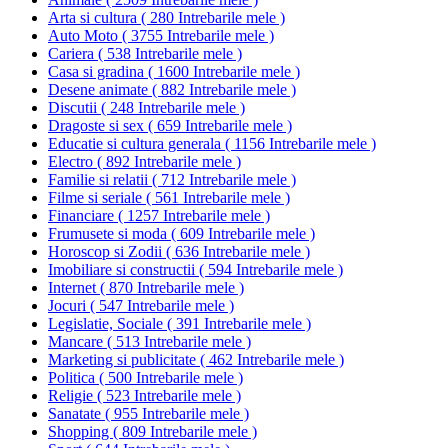
Arta si cultura
(
280 Intrebarile mele
)
Auto Moto
(
3755 Intrebarile mele
)
Cariera
(
538 Intrebarile mele
)
Casa si gradina
(
1600 Intrebarile mele
)
Desene animate
(
882 Intrebarile mele
)
Discutii
(
248 Intrebarile mele
)
Dragoste si sex
(
659 Intrebarile mele
)
Educatie si cultura generala
(
1156 Intrebarile mele
)
Electro
(
892 Intrebarile mele
)
Familie si relatii
(
712 Intrebarile mele
)
Filme si seriale
(
561 Intrebarile mele
)
Financiare
(
1257 Intrebarile mele
)
Frumusete si moda
(
609 Intrebarile mele
)
Horoscop si Zodii
(
636 Intrebarile mele
)
Imobiliare si constructii
(
594 Intrebarile mele
)
Internet
(
870 Intrebarile mele
)
Jocuri
(
547 Intrebarile mele
)
Legislatie, Sociale
(
391 Intrebarile mele
)
Mancare
(
513 Intrebarile mele
)
Marketing si publicitate
(
462 Intrebarile mele
)
Politica
(
500 Intrebarile mele
)
Religie
(
523 Intrebarile mele
)
Sanatate
(
955 Intrebarile mele
)
Shopping
(
809 Intrebarile mele
)