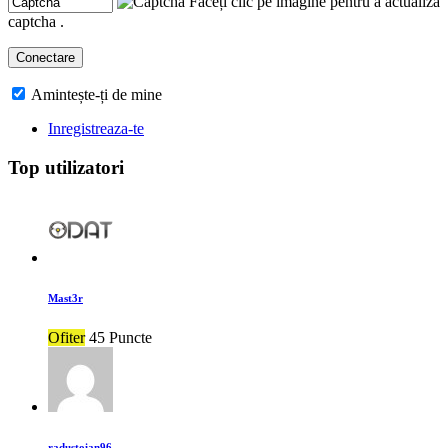
Faceți clic pe imagine pentru a actualiza
captcha .
Amintește-ți de mine
Inregistreaza-te
Top utilizatori
Mast3r
Ofiter
45 Puncte
radustoian96