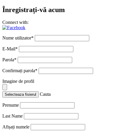
Înregistrați-vă acum
Connect with:
Nume utilizator
*
E-Mail
*
Parola
*
Confirmați parola
*
Imagine de profil
Cauta
Selecteaza fisierul
Prenume
Last Name
Afișați numele