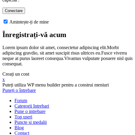
Amintește-ți de mine
Înregistrați-vă acum
Lorem ipsum dolor sit amet, consectetur adipiscing elit.Morbi
adipiscing gravdio, sit amet suscipit risus ultrices eu.Fusce viverra
neque at purus laoreet consequa.Vivamus vulputate posuere nisl quis
consequat.
Creați un cont
x
Puteți utiliza WP menu builder pentru a construi meniuri
Puneți o întrebare
Forum
Categorii Intrebari
Pune o intrebare
Top useri
Puncte si medalii
Blog
Contact