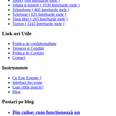
Sport
(
644 Intrebarile mele
)
Stiinta si mistere
(
1030 Intrebarile mele
)
Tehnologie
(
460 Intrebarile mele
)
Telefonie
(
635 Intrebarile mele
)
Timp liber
(
265 Intrebarile mele
)
Turism
(
1243 Intrebarile mele
)
Link-uri Utile
Politica de confidentialitate
Termeni si Conditii
Politica de Cookies
Contact
Instrumente
Ce Este Engage ?
Intrebari frecvente
Cum obtin puncte?
Blog
Postari pe blog
Din culise: cum funcționează un