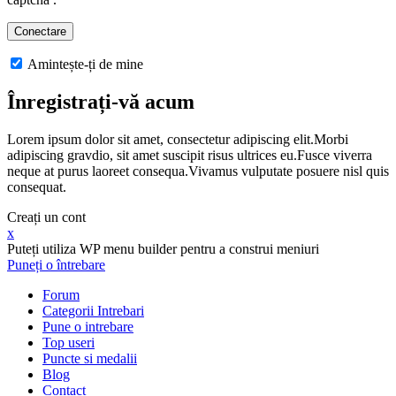
Amintește-ți de mine
Înregistrați-vă acum
Lorem ipsum dolor sit amet, consectetur adipiscing elit.Morbi
adipiscing gravdio, sit amet suscipit risus ultrices eu.Fusce viverra
neque at purus laoreet consequa.Vivamus vulputate posuere nisl quis
consequat.
Creați un cont
x
Puteți utiliza WP menu builder pentru a construi meniuri
Puneți o întrebare
Forum
Categorii Intrebari
Pune o intrebare
Top useri
Puncte si medalii
Blog
Contact