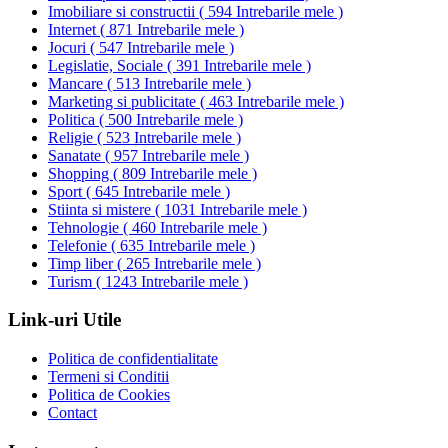
Imobiliare si constructii
(
594 Intrebarile mele
)
Internet
(
871 Intrebarile mele
)
Jocuri
(
547 Intrebarile mele
)
Legislatie, Sociale
(
391 Intrebarile mele
)
Mancare
(
513 Intrebarile mele
)
Marketing si publicitate
(
463 Intrebarile mele
)
Politica
(
500 Intrebarile mele
)
Religie
(
523 Intrebarile mele
)
Sanatate
(
957 Intrebarile mele
)
Shopping
(
809 Intrebarile mele
)
Sport
(
645 Intrebarile mele
)
Stiinta si mistere
(
1031 Intrebarile mele
)
Tehnologie
(
460 Intrebarile mele
)
Telefonie
(
635 Intrebarile mele
)
Timp liber
(
265 Intrebarile mele
)
Turism
(
1243 Intrebarile mele
)
Link-uri Utile
Politica de confidentialitate
Termeni si Conditii
Politica de Cookies
Contact