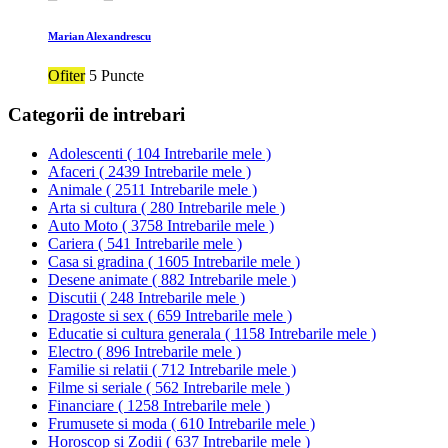
Marian Alexandrescu
Ofiter
5 Puncte
Categorii de intrebari
Adolescenti
(
104 Intrebarile mele
)
Afaceri
(
2439 Intrebarile mele
)
Animale
(
2511 Intrebarile mele
)
Arta si cultura
(
280 Intrebarile mele
)
Auto Moto
(
3758 Intrebarile mele
)
Cariera
(
541 Intrebarile mele
)
Casa si gradina
(
1605 Intrebarile mele
)
Desene animate
(
882 Intrebarile mele
)
Discutii
(
248 Intrebarile mele
)
Dragoste si sex
(
659 Intrebarile mele
)
Educatie si cultura generala
(
1158 Intrebarile mele
)
Electro
(
896 Intrebarile mele
)
Familie si relatii
(
712 Intrebarile mele
)
Filme si seriale
(
562 Intrebarile mele
)
Financiare
(
1258 Intrebarile mele
)
Frumusete si moda
(
610 Intrebarile mele
)
Horoscop si Zodii
(
637 Intrebarile mele
)