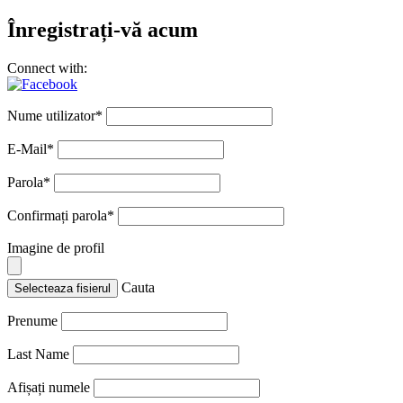
Înregistrați-vă acum
Connect with:
Nume utilizator
*
E-Mail
*
Parola
*
Confirmați parola
*
Imagine de profil
Cauta
Selecteaza fisierul
Prenume
Last Name
Afișați numele