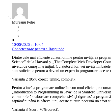
Mureanu Petre
0
10/06/2026 at 10:04
Conecteaza-te pentru a Raspunde
Dintre cele mai eficiente cursuri online pentru învățarea prog
Science” de la Harvard și „The Complete Web Developer Course” 
nivelul de cunoștințe inițial. Cu ajutorul lor, vei învăța limbaje
sunt suficiente pentru a deveni un expert în programare, aceste c
Varianta 2 (95% corect, tehnic, complet):
Pentru a învăța programare online într-un mod eficient, recoma
„Introduction to Programming in Java” de la Stanford Univer
cursuri oferă o abordare comprehensivă și riguroasă a programări
săptămâni până la câteva luni, aceste cursuri necesită un efort su
Varianta 3 (scurt, 70% corect):