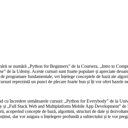
ramării se numără „Python for Beginners” de la Coursera, „Intro to Com
de la Udemy. Aceste cursuri sunt foarte populare și apreciate deoarece
le de programare fundamentale, vei înțelege conceptele de bază ale algorit
ursuri reprezintă un punct de plecare foarte bun și îți vor oferi bazele 
nd cu încredere următoarele cursuri: „Python for Everybody” de la Unive
sity și „Full Stack Web and Multiplatform Mobile App Development” de
i, acoperind concepte de bază, algoritmi, structuri de date și dezvoltare
sținut, dar vor asigura o înțelegere profundă a subiectului și te vor pregă