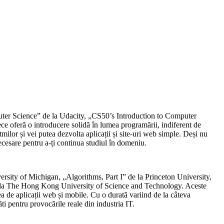
puter Science” de la Udacity, „CS50’s Introduction to Computer
 oferă o introducere solidă în lumea programării, indiferent de
milor și vei putea dezvolta aplicații și site-uri web simple. Deși nu
necesare pentru a-ți continua studiul în domeniu.
rsity of Michigan, „Algorithms, Part I” de la Princeton University,
 la The Hong Kong University of Science and Technology. Aceste
a de aplicații web și mobile. Cu o durată variind de la câteva
ti pentru provocările reale din industria IT.