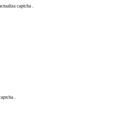
actualiza captcha .
captcha .