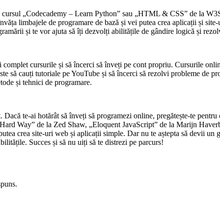
 cu cursul „Codecademy – Learn Python” sau „HTML & CSS” de la W3Schoo
nvăța limbajele de programare de bază și vei putea crea aplicații și sit
ramării și te vor ajuta să îți dezvolți abilitățile de gândire logică și rez
complet cursurile și să încerci să înveți pe cont propriu. Cursurile onlin
 este să cauți tutoriale pe YouTube și să încerci să rezolvi probleme de p
tode și tehnici de programare.
Dacă te-ai hotărât să înveți să programezi online, pregătește-te pentru o 
 Hard Way” de la Zed Shaw, „Eloquent JavaScript” de la Marijn Haver
putea crea site-uri web și aplicații simple. Dar nu te aștepta să devii un
ilitățile. Succes și să nu uiți să te distrezi pe parcurs!
spuns.