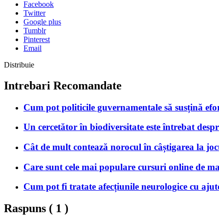
Facebook
Twitter
Google plus
Tumblr
Pinterest
Email
Distribuie
Intrebari Recomandate
Cum pot politicile guvernamentale să susțină efor
Un cercetător în biodiversitate este întrebat despr
Cât de mult contează norocul în câștigarea la joc
Care sunt cele mai populare cursuri online de ma
Cum pot fi tratate afecțiunile neurologice cu ajut
Raspuns (
1
)