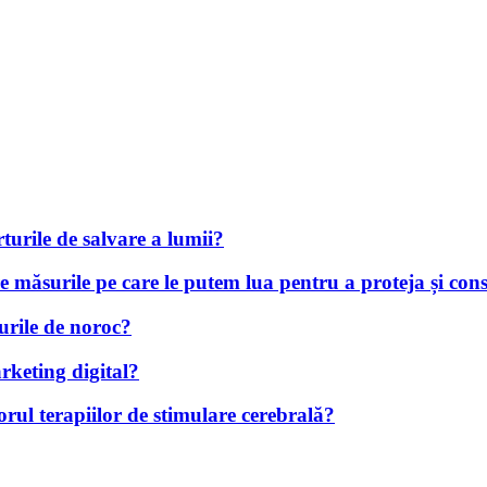
turile de salvare a lumii?
e măsurile pe care le putem lua pentru a proteja și conse
urile de noroc?
rketing digital?
orul terapiilor de stimulare cerebrală?