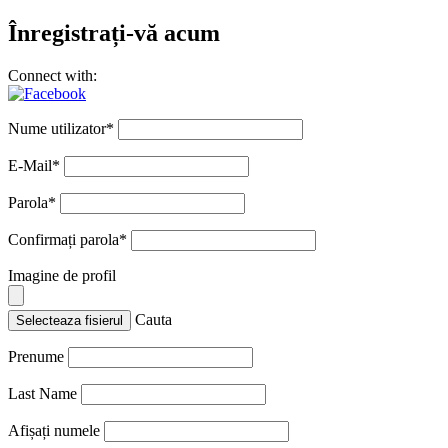
Înregistrați-vă acum
Connect with:
Nume utilizator
*
E-Mail
*
Parola
*
Confirmați parola
*
Imagine de profil
Cauta
Selecteaza fisierul
Prenume
Last Name
Afișați numele