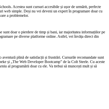
ls. Acestea sunt cursuri accesibile și ușor de urmărit, perfecte
e-uri web simple. Deși nu vei deveni un expert în programare doar cu
olvare a problemelor.
e sunt doar o pierdere de timp și bani, iar majoritatea informațiilor pe
rogramare pe diverse platforme online. Astfel, vei învăța direct din
aventură plină de satisfacții și frustrări. Cursurile recomandate sunt
beke și „The Web Developer Bootcamp” de la Colt Steele. Cu aceste
 geniu al programării doar cu ele. Va trebui să muncești mult și să