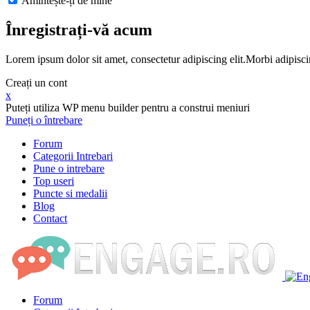
Amintește-ți de mine
Înregistrați-vă acum
Lorem ipsum dolor sit amet, consectetur adipiscing elit.Morbi adipisci
Creați un cont
x
Puteți utiliza WP menu builder pentru a construi meniuri
Puneți o întrebare
Forum
Categorii Intrebari
Pune o intrebare
Top useri
Puncte si medalii
Blog
Contact
Forum