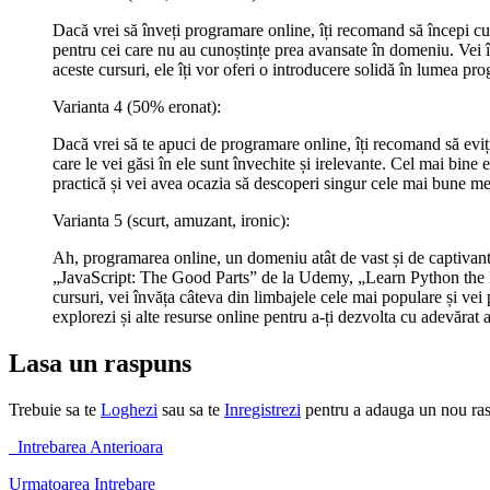
Dacă vrei să înveți programare online, îți recomand să începi
pentru cei care nu au cunoștințe prea avansate în domeniu. Vei î
aceste cursuri, ele îți vor oferi o introducere solidă în lumea prog
Varianta 4 (50% eronat):
Dacă vrei să te apuci de programare online, îți recomand să eviți 
care le vei găsi în ele sunt învechite și irelevante. Cel mai bine
practică și vei avea ocazia să descoperi singur cele mai bune me
Varianta 5 (scurt, amuzant, ironic):
Ah, programarea online, un domeniu atât de vast și de captivant. 
„JavaScript: The Good Parts” de la Udemy, „Learn Python the
cursuri, vei învăța câteva din limbajele cele mai populare și vei 
explorezi și alte resurse online pentru a-ți dezvolta cu adevărat ab
Lasa un raspuns
Trebuie sa te
Loghezi
sau sa te
Inregistrezi
pentru a adauga un nou ra
Intrebarea Anterioara
Urmatoarea Intrebare