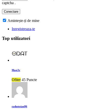
captcha .
Amintește-ți de mine
Inregistreaza-te
Top utilizatori
Mast3r
Ofiter
45 Puncte
radustoian96