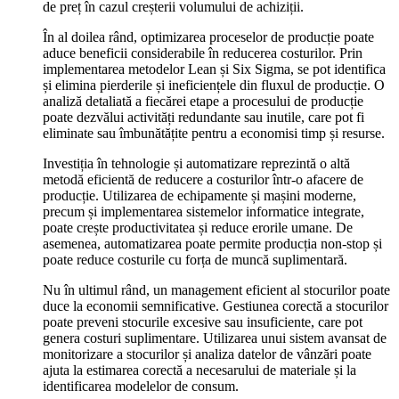
de preț în cazul creșterii volumului de achiziții.
În al doilea rând, optimizarea proceselor de producție poate
aduce beneficii considerabile în reducerea costurilor. Prin
implementarea metodelor Lean și Six Sigma, se pot identifica
și elimina pierderile și ineficiențele din fluxul de producție. O
analiză detaliată a fiecărei etape a procesului de producție
poate dezvălui activități redundante sau inutile, care pot fi
eliminate sau îmbunătățite pentru a economisi timp și resurse.
Investiția în tehnologie și automatizare reprezintă o altă
metodă eficientă de reducere a costurilor într-o afacere de
producție. Utilizarea de echipamente și mașini moderne,
precum și implementarea sistemelor informatice integrate,
poate crește productivitatea și reduce erorile umane. De
asemenea, automatizarea poate permite producția non-stop și
poate reduce costurile cu forța de muncă suplimentară.
Nu în ultimul rând, un management eficient al stocurilor poate
duce la economii semnificative. Gestiunea corectă a stocurilor
poate preveni stocurile excesive sau insuficiente, care pot
genera costuri suplimentare. Utilizarea unui sistem avansat de
monitorizare a stocurilor și analiza datelor de vânzări poate
ajuta la estimarea corectă a necesarului de materiale și la
identificarea modelelor de consum.