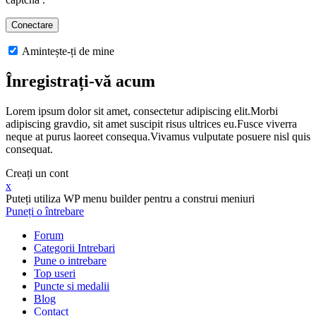
Amintește-ți de mine
Înregistrați-vă acum
Lorem ipsum dolor sit amet, consectetur adipiscing elit.Morbi
adipiscing gravdio, sit amet suscipit risus ultrices eu.Fusce viverra
neque at purus laoreet consequa.Vivamus vulputate posuere nisl quis
consequat.
Creați un cont
x
Puteți utiliza WP menu builder pentru a construi meniuri
Puneți o întrebare
Forum
Categorii Intrebari
Pune o intrebare
Top useri
Puncte si medalii
Blog
Contact