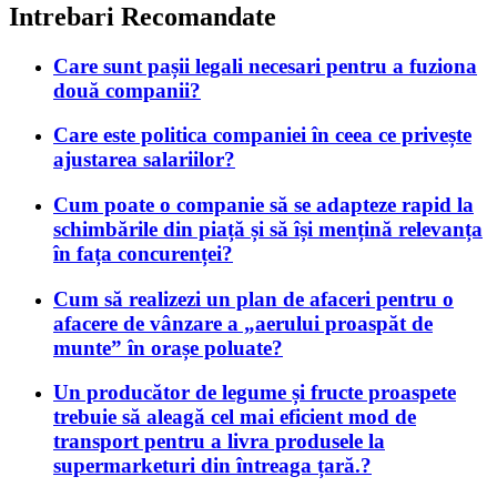
Intrebari Recomandate
Care sunt pașii legali necesari pentru a fuziona
două companii?
Care este politica companiei în ceea ce privește
ajustarea salariilor?
Cum poate o companie să se adapteze rapid la
schimbările din piață și să își mențină relevanța
în fața concurenței?
Cum să realizezi un plan de afaceri pentru o
afacere de vânzare a „aerului proaspăt de
munte” în orașe poluate?
Un producător de legume și fructe proaspete
trebuie să aleagă cel mai eficient mod de
transport pentru a livra produsele la
supermarketuri din întreaga țară.?