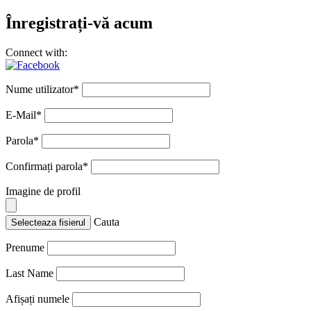
Înregistrați-vă acum
Connect with:
Nume utilizator
*
E-Mail
*
Parola
*
Confirmați parola
*
Imagine de profil
Cauta
Selecteaza fisierul
Prenume
Last Name
Afișați numele