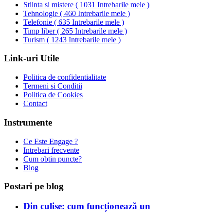
Stiinta si mistere
(
1031 Intrebarile mele
)
Tehnologie
(
460 Intrebarile mele
)
Telefonie
(
635 Intrebarile mele
)
Timp liber
(
265 Intrebarile mele
)
Turism
(
1243 Intrebarile mele
)
Link-uri Utile
Politica de confidentialitate
Termeni si Conditii
Politica de Cookies
Contact
Instrumente
Ce Este Engage ?
Intrebari frecvente
Cum obtin puncte?
Blog
Postari pe blog
Din culise: cum funcționează un