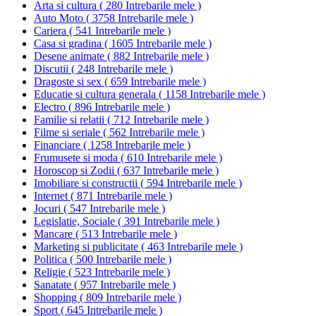
Arta si cultura
(
280 Intrebarile mele
)
Auto Moto
(
3758 Intrebarile mele
)
Cariera
(
541 Intrebarile mele
)
Casa si gradina
(
1605 Intrebarile mele
)
Desene animate
(
882 Intrebarile mele
)
Discutii
(
248 Intrebarile mele
)
Dragoste si sex
(
659 Intrebarile mele
)
Educatie si cultura generala
(
1158 Intrebarile mele
)
Electro
(
896 Intrebarile mele
)
Familie si relatii
(
712 Intrebarile mele
)
Filme si seriale
(
562 Intrebarile mele
)
Financiare
(
1258 Intrebarile mele
)
Frumusete si moda
(
610 Intrebarile mele
)
Horoscop si Zodii
(
637 Intrebarile mele
)
Imobiliare si constructii
(
594 Intrebarile mele
)
Internet
(
871 Intrebarile mele
)
Jocuri
(
547 Intrebarile mele
)
Legislatie, Sociale
(
391 Intrebarile mele
)
Mancare
(
513 Intrebarile mele
)
Marketing si publicitate
(
463 Intrebarile mele
)
Politica
(
500 Intrebarile mele
)
Religie
(
523 Intrebarile mele
)
Sanatate
(
957 Intrebarile mele
)
Shopping
(
809 Intrebarile mele
)
Sport
(
645 Intrebarile mele
)