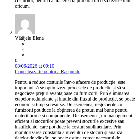
costurilor, pentru că afacerea ta probabil nu o să reziste mult
oricum.
Vătăjelu Elena
0
08/06/2026 at 09:10
Conecteaza-te pentru a Raspunde
Pentru a reduce costurile într-o afacere de producție, este
important să se optimizeze procesele de producție și să se
negocieze prețuri avantajoase cu furnizorii. Prin eliminarea
etapelor redundante și inutile din fluxul de producție, se poate
economisi timp și resurse. De asemenea, negocierile cu
furnizorii pot duce la obținerea de prețuri mai bune pentru
materii prime și componente. De asemenea, un management
eficient al stocurilor poate preveni stocurile excesive sau
insuficiente, care pot duce la costuri suplimentare. Prin
monitorizarea constantă a nivelului de stocuri și analiza
datelor de vânzări, se poate estima corect necesarul de