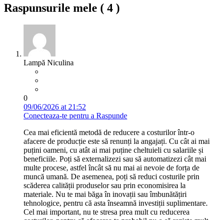
Raspunsurile mele (
4
)
Lampă Niculina
0
09/06/2026 at 21:52
Conecteaza-te pentru a Raspunde
Cea mai eficientă metodă de reducere a costurilor într-o
afacere de producție este să renunți la angajați. Cu cât ai mai
puțini oameni, cu atât ai mai puține cheltuieli cu salariile și
beneficiile. Poți să externalizezi sau să automatizezi cât mai
multe procese, astfel încât să nu mai ai nevoie de forța de
muncă umană. De asemenea, poți să reduci costurile prin
scăderea calității produselor sau prin economisirea la
materiale. Nu te mai băga în inovații sau îmbunătățiri
tehnologice, pentru că asta înseamnă investiții suplimentare.
Cel mai important, nu te stresa prea mult cu reducerea