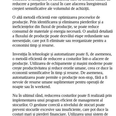
reducere a prețurilor în cazul în care afacerea înregistrează
creșteri semnificative ale volumului de achiziții.
O altă metodă eficientă este optimizarea proceselor de
producție. Prin identificarea și eliminarea pierderilor și a
ineficiențelor din fluxul de producție, se poate reduce
consumul de materiale și energia necesară. O analiză detaliată
a fluxului de producție poate dezvălui etape redundante sau
neesențiale, care pot fi eliminate sau reorganizate pentru a
economisi timp și resurse.
Investiția în tehnologie și automatizare poate fi, de asemenea,
o metodă eficientă de reducere a costurilor într-o afacere de
producție. Utilizarea de echipamente și mașini moderne poate
crește productivitatea și reduce erorile umane, ceea ce duce la
economii semnificative în timp și resurse. De asemenea,
automatizarea poate permite o producție non-stop, fără a fi
nevoie de resurse umane suplimentare pentru operații de
noapte sau în weekend.
Nu în ultimul rând, reducerea costurilor poate fi realizată prin
implementarea unui program eficient de management al
stocurilor. O gestiune corectă a nivelului de stocuri poate
preveni stocurile excesive sau insuficiente, care pot duce la
costuri mari și pierderi financiare. Utilizarea unui sistem de