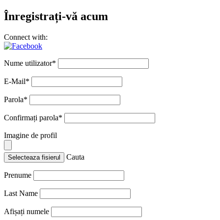
Înregistrați-vă acum
Connect with:
Nume utilizator
*
E-Mail
*
Parola
*
Confirmați parola
*
Imagine de profil
Cauta
Selecteaza fisierul
Prenume
Last Name
Afișați numele