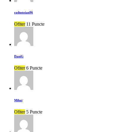
radustoian96
Ofiter
11 Puncte
DaniG
Ofiter
6 Puncte
Mihai
Ofiter
5 Puncte