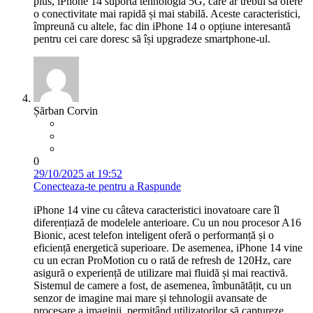
plus, iPhone 14 suportă tehnologia 5G, care ar trebui să ofere
o conectivitate mai rapidă și mai stabilă. Aceste caracteristici,
împreună cu altele, fac din iPhone 14 o opțiune interesantă
pentru cei care doresc să își upgradeze smartphone-ul.
Șărban Corvin
0
29/10/2025 at 19:52
Conecteaza-te pentru a Raspunde
iPhone 14 vine cu câteva caracteristici inovatoare care îl
diferențiază de modelele anterioare. Cu un nou procesor A16
Bionic, acest telefon inteligent oferă o performanță și o
eficiență energetică superioare. De asemenea, iPhone 14 vine
cu un ecran ProMotion cu o rată de refresh de 120Hz, care
asigură o experiență de utilizare mai fluidă și mai reactivă.
Sistemul de camere a fost, de asemenea, îmbunătățit, cu un
senzor de imagine mai mare și tehnologii avansate de
procesare a imaginii, permițând utilizatorilor să captureze