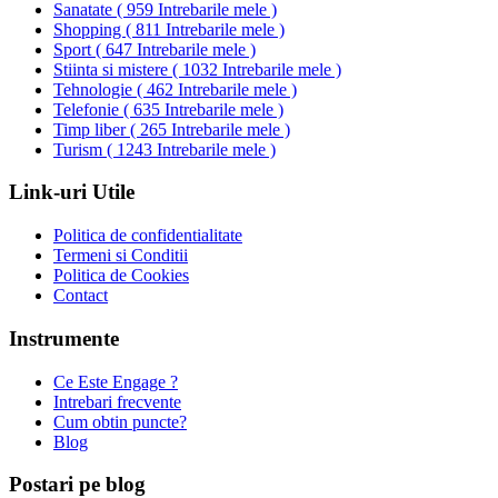
Sanatate
(
959 Intrebarile mele
)
Shopping
(
811 Intrebarile mele
)
Sport
(
647 Intrebarile mele
)
Stiinta si mistere
(
1032 Intrebarile mele
)
Tehnologie
(
462 Intrebarile mele
)
Telefonie
(
635 Intrebarile mele
)
Timp liber
(
265 Intrebarile mele
)
Turism
(
1243 Intrebarile mele
)
Link-uri Utile
Politica de confidentialitate
Termeni si Conditii
Politica de Cookies
Contact
Instrumente
Ce Este Engage ?
Intrebari frecvente
Cum obtin puncte?
Blog
Postari pe blog