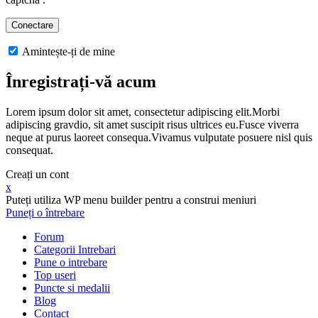
Amintește-ți de mine
Înregistrați-vă acum
Lorem ipsum dolor sit amet, consectetur adipiscing elit.Morbi
adipiscing gravdio, sit amet suscipit risus ultrices eu.Fusce viverra
neque at purus laoreet consequa.Vivamus vulputate posuere nisl quis
consequat.
Creați un cont
x
Puteți utiliza WP menu builder pentru a construi meniuri
Puneți o întrebare
Forum
Categorii Intrebari
Pune o intrebare
Top useri
Puncte si medalii
Blog
Contact