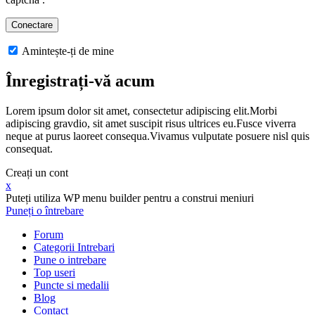
Amintește-ți de mine
Înregistrați-vă acum
Lorem ipsum dolor sit amet, consectetur adipiscing elit.Morbi
adipiscing gravdio, sit amet suscipit risus ultrices eu.Fusce viverra
neque at purus laoreet consequa.Vivamus vulputate posuere nisl quis
consequat.
Creați un cont
x
Puteți utiliza WP menu builder pentru a construi meniuri
Puneți o întrebare
Forum
Categorii Intrebari
Pune o intrebare
Top useri
Puncte si medalii
Blog
Contact