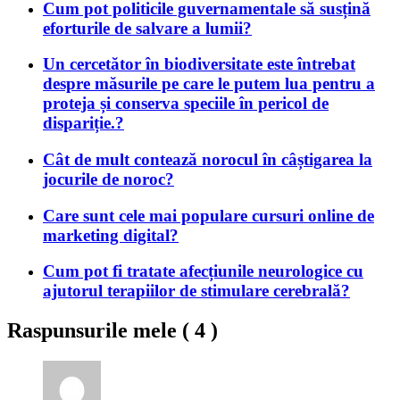
Cum pot politicile guvernamentale să susțină
eforturile de salvare a lumii?
Un cercetător în biodiversitate este întrebat
despre măsurile pe care le putem lua pentru a
proteja și conserva speciile în pericol de
dispariție.?
Cât de mult contează norocul în câștigarea la
jocurile de noroc?
Care sunt cele mai populare cursuri online de
marketing digital?
Cum pot fi tratate afecțiunile neurologice cu
ajutorul terapiilor de stimulare cerebrală?
Raspunsurile mele (
4
)