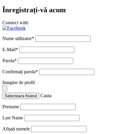
Înregistrați-vă acum
Connect with:
Nume utilizator
*
E-Mail
*
Parola
*
Confirmați parola
*
Imagine de profil
Cauta
Selecteaza fisierul
Prenume
Last Name
Afișați numele