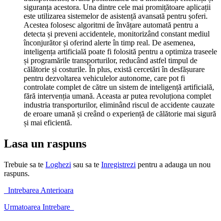
siguranța acestora. Una dintre cele mai promițătoare aplicații
este utilizarea sistemelor de asistență avansată pentru șoferi.
Acestea folosesc algoritmi de învățare automată pentru a
detecta și preveni accidentele, monitorizând constant mediul
înconjurător și oferind alerte în timp real. De asemenea,
inteligența artificială poate fi folosită pentru a optimiza traseele
și programările transporturilor, reducând astfel timpul de
călătorie și costurile. În plus, există cercetări în desfășurare
pentru dezvoltarea vehiculelor autonome, care pot fi
controlate complet de către un sistem de inteligență artificială,
fără intervenția umană. Aceasta ar putea revoluționa complet
industria transporturilor, eliminând riscul de accidente cauzate
de eroare umană și creând o experiență de călătorie mai sigură
și mai eficientă.
Lasa un raspuns
Trebuie sa te
Loghezi
sau sa te
Inregistrezi
pentru a adauga un nou
raspuns.
Intrebarea Anterioara
Urmatoarea Intrebare