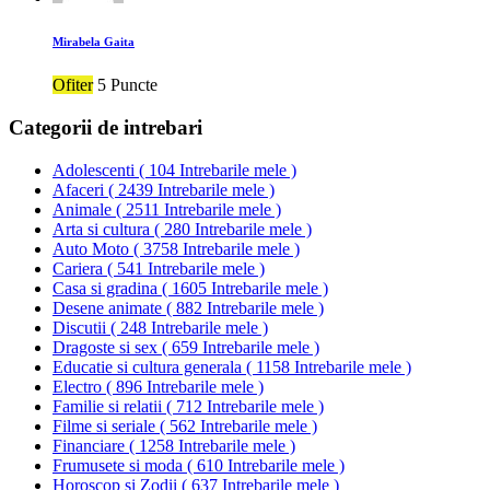
Mirabela Gaita
Ofiter
5 Puncte
Categorii de intrebari
Adolescenti
(
104 Intrebarile mele
)
Afaceri
(
2439 Intrebarile mele
)
Animale
(
2511 Intrebarile mele
)
Arta si cultura
(
280 Intrebarile mele
)
Auto Moto
(
3758 Intrebarile mele
)
Cariera
(
541 Intrebarile mele
)
Casa si gradina
(
1605 Intrebarile mele
)
Desene animate
(
882 Intrebarile mele
)
Discutii
(
248 Intrebarile mele
)
Dragoste si sex
(
659 Intrebarile mele
)
Educatie si cultura generala
(
1158 Intrebarile mele
)
Electro
(
896 Intrebarile mele
)
Familie si relatii
(
712 Intrebarile mele
)
Filme si seriale
(
562 Intrebarile mele
)
Financiare
(
1258 Intrebarile mele
)
Frumusete si moda
(
610 Intrebarile mele
)
Horoscop si Zodii
(
637 Intrebarile mele
)