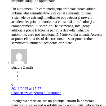
propune soluții de optimizare.
Un alt domeniu în care inteligența artificială poate aduce
îmbunătățiri semnificative este cel al siguranței rutiere.
Sistemele de asistență inteligente pot detecta și preveni
accidentele, prin monitorizarea constantă a traficului și a
comportamentului șoferilor. De asemenea, inteligența
artificială poate fi folosită pentru a dezvolta vehicule
autonome, care pot funcționa fără intervenția umană. Aceasta
ar putea elimina riscul de erori umane și ar putea reduce
semnificativ numărul accidentelor rutiere.
Bucura Zamfir
0
30/11/2025 at 17:57
Conecteaza-te pentru a Raspunde
Inteligenta artificiala are un potențial enorm în domeniul
transporturilor, având posibilitatea de a îmbunătăți eficiența și