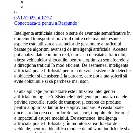
0
02/12/2025 at 17:57
Conecteaza-te pentru a Raspunde
Inteligenta artificiala aduce o serie de avantaje semnificative în
domeniul transporturilor. Unul dintre cele mai interesante
aspecte este utilizarea sistemelor de gestionare a traficului
bazate pe algoritmi avansați de inteligență artificială. Acestea
pot analiza datele în timp real, cum ar fi densitatea traficului,
viteza vehiculelor și locațiile, pentru a optimiza semafoarele și
a direcționa traficul în mod eficient. De asemenea, inteligența
artificială poate fi folosită pentru a dezvolta sisteme de detecție
a obiectelor și de asistență la parcare, care pot ajuta șoferii să
evite coliziunile și să parcheze mai ușor.
O altă aplicație promițătoare este utilizarea inteligenței
artificiale în logistică. Sistemele inteligente pot analiza datele
privind stocurile, rutele de transport și cererea de produse
pentru a optimiza lanțurile de aprovizionare. Aceasta poate
duce la reducerea costurilor de transport, timpului de livrare și
a impactului asupra mediului. De asemenea, inteligența
artificială poate fi folosită și în monitorizarea flotelor de
vehicule, pentru a identifica modele de utilizare ineficiente și a