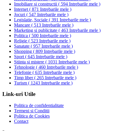
Imobiliare si constructii
(
594 Intrebarile mele
)
Internet
(
871 Intrebarile mele
)
Jocuri
(
547 Intrebarile mele
)
Legislatie, Sociale
(
391 Intrebarile mele
)
Mancare
(
513 Intrebarile mele
)
Marketing si publicitate
(
463 Intrebarile mele
)
Politica
(
500 Intrebarile mele
)
Religie
(
523 Intrebarile mele
)
Sanatate
(
957 Intrebarile mele
)
Shopping
(
809 Intrebarile mele
)
Sport
(
645 Intrebarile mele
)
Stiinta si mistere
(
1031 Intrebarile mele
)
Tehnologie
(
460 Intrebarile mele
)
Telefonie
(
635 Intrebarile mele
)
Timp liber
(
265 Intrebarile mele
)
Turism
(
1243 Intrebarile mele
)
Link-uri Utile
Politica de confidentialitate
Termeni si Conditii
Politica de Cookies
Contact