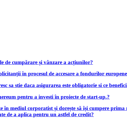
iile de cumpărare și vânzare a acțiunilor?
solicitanții în procesul de accesare a fondurilor europe
c sa stie daca asigurarea este obligatorie si ce benefici
hereum pentru a investi în proiecte de start-up.?
ze în mediul corporatist și dorește să își cumpere prima
nte de a aplica pentru un astfel de credit?