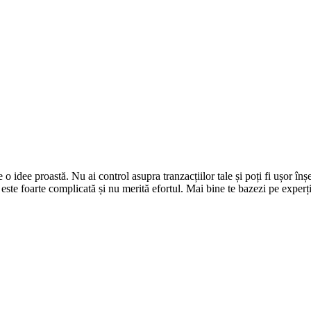
e o idee proastă. Nu ai control asupra tranzacțiilor tale și poți fi ușor 
este foarte complicată și nu merită efortul. Mai bine te bazezi pe experții t