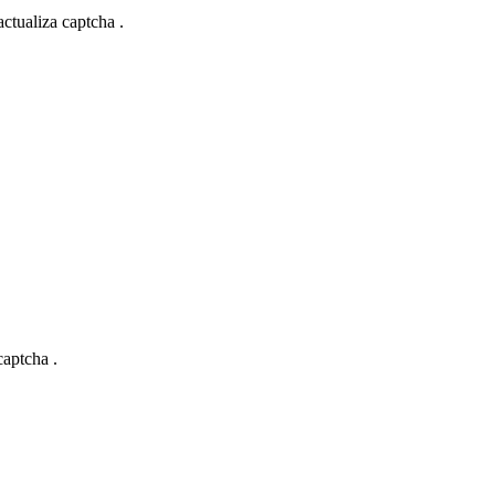
actualiza captcha .
captcha .