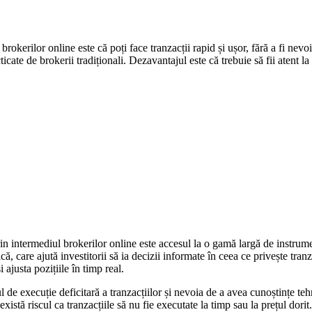
 brokerilor online este că poți face tranzacții rapid și ușor, fără a fi ne
cate de brokerii tradiționali. Dezavantajul este că trebuie să fii atent la r
rin intermediul brokerilor online este accesul la o gamă largă de instrume
ă, care ajută investitorii să ia decizii informate în ceea ce privește tran
 ajusta pozițiile în timp real.
cul de execuție deficitară a tranzacțiilor și nevoia de a avea cunoștințe 
xistă riscul ca tranzacțiile să nu fie executate la timp sau la prețul dori