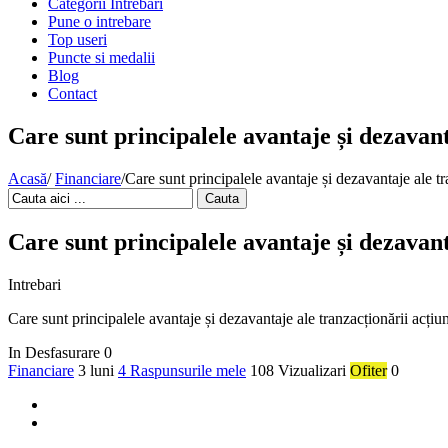
Categorii Intrebari
Pune o intrebare
Top useri
Puncte si medalii
Blog
Contact
Care sunt principalele avantaje și dezavant
Acasă
/
Financiare
/
Care sunt principalele avantaje și dezavantaje ale tr
Cauta
Care sunt principalele avantaje și dezavant
Intrebari
Care sunt principalele avantaje și dezavantaje ale tranzacționării acțiu
In Desfasurare
0
Financiare
3 luni
4 Raspunsurile mele
108 Vizualizari
Ofiter
0