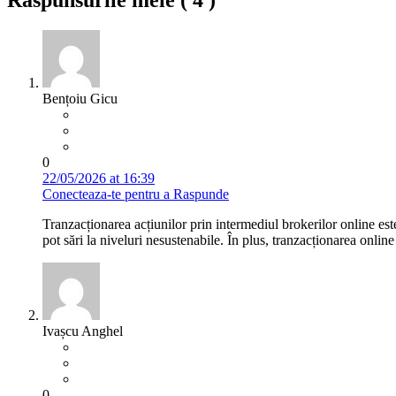
Raspunsurile mele (
4
)
Bențoiu Gicu
0
22/05/2026 at 16:39
Conecteaza-te pentru a Raspunde
Tranzacționarea acțiunilor prin intermediul brokerilor online est
pot sări la niveluri nesustenabile. În plus, tranzacționarea online 
Ivașcu Anghel
0