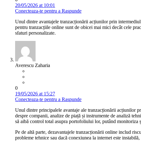
20/05/2026 at 10:01
Conecteaza-te pentru a Raspunde
Unul dintre avantajele tranzacționării acțiunilor prin intermediul
pentru tranzacțiile online sunt de obicei mai mici decât cele practi
sfaturi personalizate.
Averescu Zaharia
0
19/05/2026 at 15:27
Conecteaza-te pentru a Raspunde
Unul dintre principalele avantaje ale tranzacționării acțiunilor p
despre companii, analize de piață și instrumente de analiză tehnic
să aibă control total asupra portofoliului lor, putând monitoriza și
Pe de altă parte, dezavantajele tranzacționării online includ ris
probleme tehnice sau dacă conexiunea la internet este instabilă, e