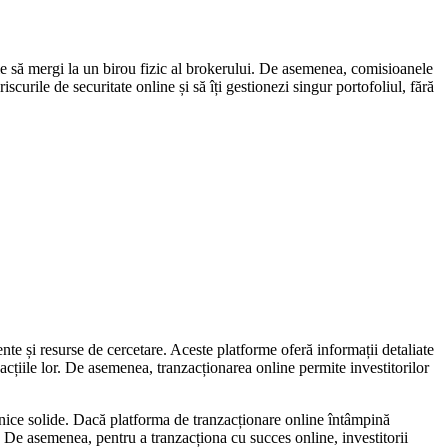
voie să mergi la un birou fizic al brokerului. De asemenea, comisioanele
iscurile de securitate online și să îți gestionezi singur portofoliul, fără
nte și resurse de cercetare. Aceste platforme oferă informații detaliate
zacțiile lor. De asemenea, tranzacționarea online permite investitorilor
tehnice solide. Dacă platforma de tranzacționare online întâmpină
t. De asemenea, pentru a tranzacționa cu succes online, investitorii