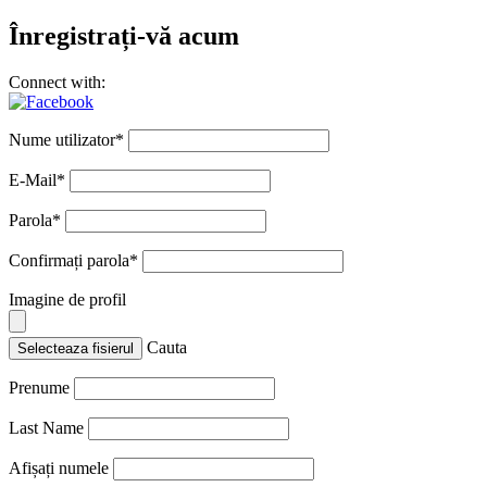
Înregistrați-vă acum
Connect with:
Nume utilizator
*
E-Mail
*
Parola
*
Confirmați parola
*
Imagine de profil
Cauta
Selecteaza fisierul
Prenume
Last Name
Afișați numele