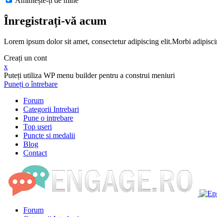
Amintește-ți de mine
Înregistrați-vă acum
Lorem ipsum dolor sit amet, consectetur adipiscing elit.Morbi adipisci
Creați un cont
x
Puteți utiliza WP menu builder pentru a construi meniuri
Puneți o întrebare
Forum
Categorii Intrebari
Pune o intrebare
Top useri
Puncte si medalii
Blog
Contact
Forum