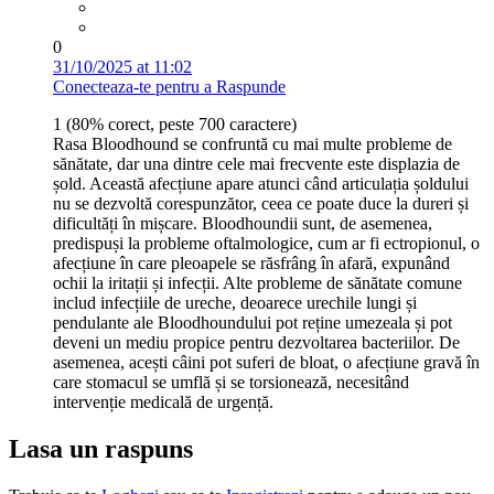
0
31/10/2025 at 11:02
Conecteaza-te pentru a Raspunde
1 (80% corect, peste 700 caractere)
Rasa Bloodhound se confruntă cu mai multe probleme de
sănătate, dar una dintre cele mai frecvente este displazia de
șold. Această afecțiune apare atunci când articulația șoldului
nu se dezvoltă corespunzător, ceea ce poate duce la dureri și
dificultăți în mișcare. Bloodhoundii sunt, de asemenea,
predispuși la probleme oftalmologice, cum ar fi ectropionul, o
afecțiune în care pleoapele se răsfrâng în afară, expunând
ochii la iritații și infecții. Alte probleme de sănătate comune
includ infecțiile de ureche, deoarece urechile lungi și
pendulante ale Bloodhoundului pot reține umezeala și pot
deveni un mediu propice pentru dezvoltarea bacteriilor. De
asemenea, acești câini pot suferi de bloat, o afecțiune gravă în
care stomacul se umflă și se torsionează, necesitând
intervenție medicală de urgență.
Lasa un raspuns