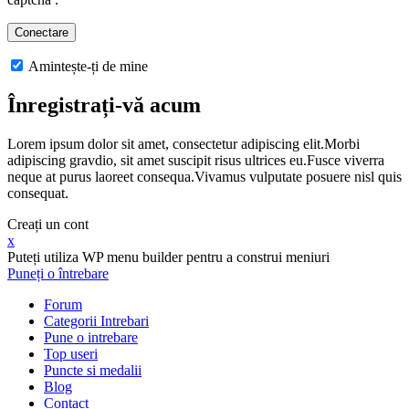
Amintește-ți de mine
Înregistrați-vă acum
Lorem ipsum dolor sit amet, consectetur adipiscing elit.Morbi
adipiscing gravdio, sit amet suscipit risus ultrices eu.Fusce viverra
neque at purus laoreet consequa.Vivamus vulputate posuere nisl quis
consequat.
Creați un cont
x
Puteți utiliza WP menu builder pentru a construi meniuri
Puneți o întrebare
Forum
Categorii Intrebari
Pune o intrebare
Top useri
Puncte si medalii
Blog
Contact