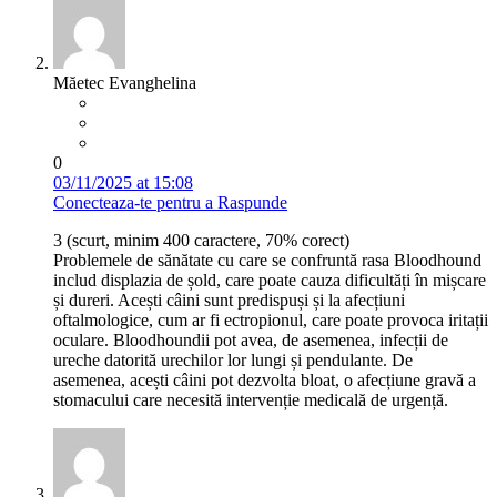
Măetec Evanghelina
0
03/11/2025 at 15:08
Conecteaza-te pentru a Raspunde
3 (scurt, minim 400 caractere, 70% corect)
Problemele de sănătate cu care se confruntă rasa Bloodhound
includ displazia de șold, care poate cauza dificultăți în mișcare
și dureri. Acești câini sunt predispuși și la afecțiuni
oftalmologice, cum ar fi ectropionul, care poate provoca iritații
oculare. Bloodhoundii pot avea, de asemenea, infecții de
ureche datorită urechilor lor lungi și pendulante. De
asemenea, acești câini pot dezvolta bloat, o afecțiune gravă a
stomacului care necesită intervenție medicală de urgență.