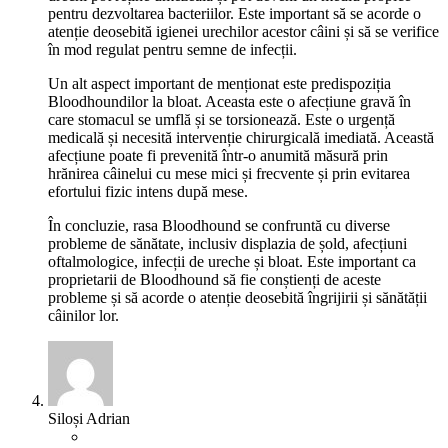
pentru dezvoltarea bacteriilor. Este important să se acorde o
atenție deosebită igienei urechilor acestor câini și să se verifice
în mod regulat pentru semne de infecții.
Un alt aspect important de menționat este predispoziția
Bloodhoundilor la bloat. Aceasta este o afecțiune gravă în
care stomacul se umflă și se torsionează. Este o urgență
medicală și necesită intervenție chirurgicală imediată. Această
afecțiune poate fi prevenită într-o anumită măsură prin
hrănirea câinelui cu mese mici și frecvente și prin evitarea
efortului fizic intens după mese.
În concluzie, rasa Bloodhound se confruntă cu diverse
probleme de sănătate, inclusiv displazia de șold, afecțiuni
oftalmologice, infecții de ureche și bloat. Este important ca
proprietarii de Bloodhound să fie conștienți de aceste
probleme și să acorde o atenție deosebită îngrijirii și sănătății
câinilor lor.
Siloși Adrian