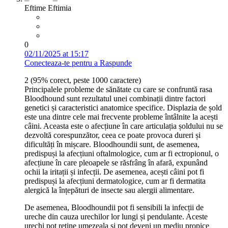
Eftime Eftimia
0
02/11/2025 at 15:17
Conecteaza-te pentru a Raspunde
2 (95% corect, peste 1000 caractere)
Principalele probleme de sănătate cu care se confruntă rasa
Bloodhound sunt rezultatul unei combinații dintre factori
genetici și caracteristici anatomice specifice. Displazia de șold
este una dintre cele mai frecvente probleme întâlnite la acești
câini. Aceasta este o afecțiune în care articulația șoldului nu se
dezvoltă corespunzător, ceea ce poate provoca dureri și
dificultăți în mișcare. Bloodhoundii sunt, de asemenea,
predispuși la afecțiuni oftalmologice, cum ar fi ectropionul, o
afecțiune în care pleoapele se răsfrâng în afară, expunând
ochii la iritații și infecții. De asemenea, acești câini pot fi
predispuși la afecțiuni dermatologice, cum ar fi dermatita
alergică la înțepături de insecte sau alergii alimentare.
De asemenea, Bloodhoundii pot fi sensibili la infecții de
ureche din cauza urechilor lor lungi și pendulante. Aceste
urechi pot reține umezeala și pot deveni un mediu propice