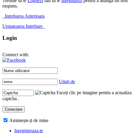
Trebuie sa te
Loghezi
sau sa te
Inregistrezi
pentru a adauga un nou
raspuns.
Intrebarea Anterioara
Urmatoarea Intrebare
Login
Connect with:
Uitați de
Faceți clic pe imagine pentru a actualiza
captcha .
Amintește-ți de mine
Inregistreaza-te