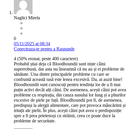
Naglici Mirela
0
05/11/2025 at 08:34
Conecteaza-te pentru a Raspunde
4 (50% eronat, peste 400 caractere)
Probabil știai deja că Bloodhoundii sunt niște câini
superrobusti, dar asta nu înseamnă că nu au și ei probleme de
sănătate. Una dintre principalele probleme cu care se
confruntă această rasă este lenea excesivă. Da, ai auzit bine!
Bloodhoundii sunt cunoscuți pentru tendința lor de a fi mai
puțin activi decât alți câini. De asemenea, acești câini pot avea
probleme cu respirația, din cauza nasului lor lung și a pliurilor
excesive de piele pe față. Bloodhoundii pot fi, de asemenea,
predispuși la alergii alimentare, care pot provoca mâncărimi și
iritații ale pielii. În plus, acești câini pot avea o predispoziție
spre a fi prea prietenoși cu străinii, ceea ce poate duce la
probleme de securitate.