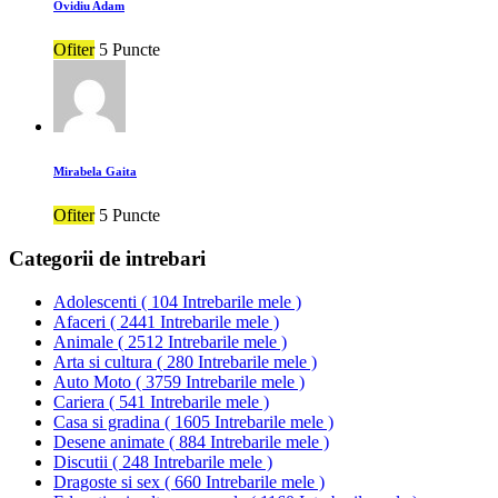
Ovidiu Adam
Ofiter
5 Puncte
Mirabela Gaita
Ofiter
5 Puncte
Categorii de intrebari
Adolescenti
(
104 Intrebarile mele
)
Afaceri
(
2441 Intrebarile mele
)
Animale
(
2512 Intrebarile mele
)
Arta si cultura
(
280 Intrebarile mele
)
Auto Moto
(
3759 Intrebarile mele
)
Cariera
(
541 Intrebarile mele
)
Casa si gradina
(
1605 Intrebarile mele
)
Desene animate
(
884 Intrebarile mele
)
Discutii
(
248 Intrebarile mele
)
Dragoste si sex
(
660 Intrebarile mele
)