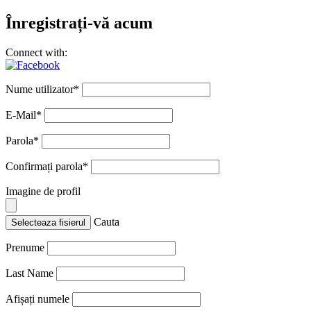
Înregistrați-vă acum
Connect with:
Nume utilizator
*
E-Mail
*
Parola
*
Confirmați parola
*
Imagine de profil
Cauta
Selecteaza fisierul
Prenume
Last Name
Afișați numele