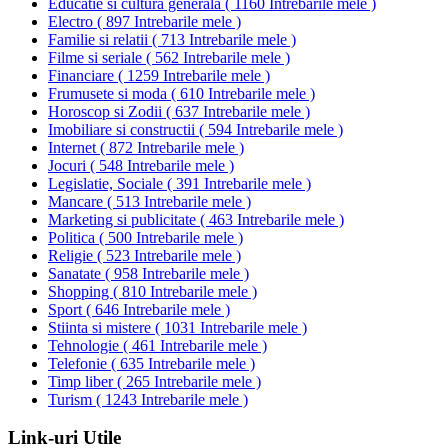
Educatie si cultura generala
(
1160 Intrebarile mele
)
Electro
(
897 Intrebarile mele
)
Familie si relatii
(
713 Intrebarile mele
)
Filme si seriale
(
562 Intrebarile mele
)
Financiare
(
1259 Intrebarile mele
)
Frumusete si moda
(
610 Intrebarile mele
)
Horoscop si Zodii
(
637 Intrebarile mele
)
Imobiliare si constructii
(
594 Intrebarile mele
)
Internet
(
872 Intrebarile mele
)
Jocuri
(
548 Intrebarile mele
)
Legislatie, Sociale
(
391 Intrebarile mele
)
Mancare
(
513 Intrebarile mele
)
Marketing si publicitate
(
463 Intrebarile mele
)
Politica
(
500 Intrebarile mele
)
Religie
(
523 Intrebarile mele
)
Sanatate
(
958 Intrebarile mele
)
Shopping
(
810 Intrebarile mele
)
Sport
(
646 Intrebarile mele
)
Stiinta si mistere
(
1031 Intrebarile mele
)
Tehnologie
(
461 Intrebarile mele
)
Telefonie
(
635 Intrebarile mele
)
Timp liber
(
265 Intrebarile mele
)
Turism
(
1243 Intrebarile mele
)
Link-uri Utile