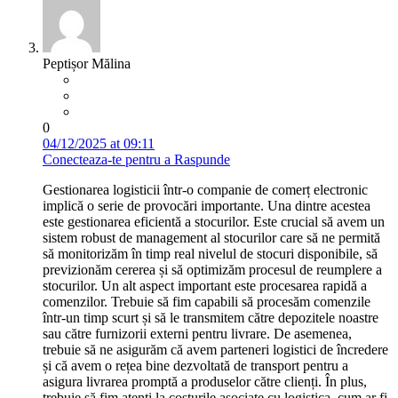
Peptișor Mălina
0
04/12/2025 at 09:11
Conecteaza-te pentru a Raspunde
Gestionarea logisticii într-o companie de comerț electronic
implică o serie de provocări importante. Una dintre acestea
este gestionarea eficientă a stocurilor. Este crucial să avem un
sistem robust de management al stocurilor care să ne permită
să monitorizăm în timp real nivelul de stocuri disponibile, să
previzionăm cererea și să optimizăm procesul de reumplere a
stocurilor. Un alt aspect important este procesarea rapidă a
comenzilor. Trebuie să fim capabili să procesăm comenzile
într-un timp scurt și să le transmitem către depozitele noastre
sau către furnizorii externi pentru livrare. De asemenea,
trebuie să ne asigurăm că avem parteneri logistici de încredere
și că avem o rețea bine dezvoltată de transport pentru a
asigura livrarea promptă a produselor către clienți. În plus,
trebuie să fim atenți la costurile asociate cu logistica, cum ar fi