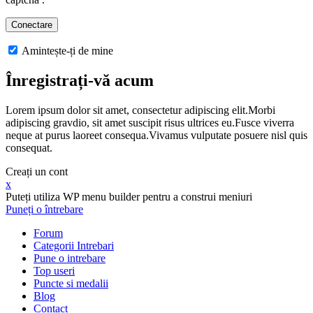
Amintește-ți de mine
Înregistrați-vă acum
Lorem ipsum dolor sit amet, consectetur adipiscing elit.Morbi
adipiscing gravdio, sit amet suscipit risus ultrices eu.Fusce viverra
neque at purus laoreet consequa.Vivamus vulputate posuere nisl quis
consequat.
Creați un cont
x
Puteți utiliza WP menu builder pentru a construi meniuri
Puneți o întrebare
Forum
Categorii Intrebari
Pune o intrebare
Top useri
Puncte si medalii
Blog
Contact