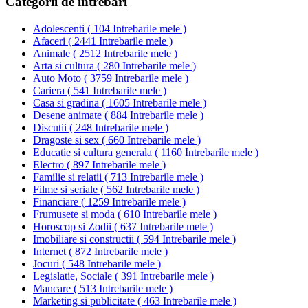
Categorii de intrebari
Adolescenti
(
104 Intrebarile mele
)
Afaceri
(
2441 Intrebarile mele
)
Animale
(
2512 Intrebarile mele
)
Arta si cultura
(
280 Intrebarile mele
)
Auto Moto
(
3759 Intrebarile mele
)
Cariera
(
541 Intrebarile mele
)
Casa si gradina
(
1605 Intrebarile mele
)
Desene animate
(
884 Intrebarile mele
)
Discutii
(
248 Intrebarile mele
)
Dragoste si sex
(
660 Intrebarile mele
)
Educatie si cultura generala
(
1160 Intrebarile mele
)
Electro
(
897 Intrebarile mele
)
Familie si relatii
(
713 Intrebarile mele
)
Filme si seriale
(
562 Intrebarile mele
)
Financiare
(
1259 Intrebarile mele
)
Frumusete si moda
(
610 Intrebarile mele
)
Horoscop si Zodii
(
637 Intrebarile mele
)
Imobiliare si constructii
(
594 Intrebarile mele
)
Internet
(
872 Intrebarile mele
)
Jocuri
(
548 Intrebarile mele
)
Legislatie, Sociale
(
391 Intrebarile mele
)
Mancare
(
513 Intrebarile mele
)
Marketing si publicitate
(
463 Intrebarile mele
)