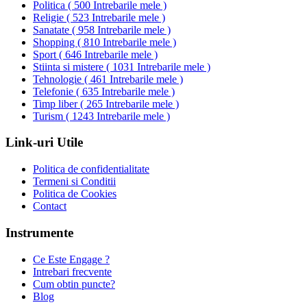
Politica
(
500 Intrebarile mele
)
Religie
(
523 Intrebarile mele
)
Sanatate
(
958 Intrebarile mele
)
Shopping
(
810 Intrebarile mele
)
Sport
(
646 Intrebarile mele
)
Stiinta si mistere
(
1031 Intrebarile mele
)
Tehnologie
(
461 Intrebarile mele
)
Telefonie
(
635 Intrebarile mele
)
Timp liber
(
265 Intrebarile mele
)
Turism
(
1243 Intrebarile mele
)
Link-uri Utile
Politica de confidentialitate
Termeni si Conditii
Politica de Cookies
Contact
Instrumente
Ce Este Engage ?
Intrebari frecvente
Cum obtin puncte?
Blog