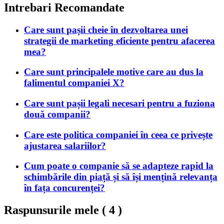
Intrebari Recomandate
Care sunt pașii cheie în dezvoltarea unei
strategii de marketing eficiente pentru afacerea
mea?
Care sunt principalele motive care au dus la
falimentul companiei X?
Care sunt pașii legali necesari pentru a fuziona
două companii?
Care este politica companiei în ceea ce privește
ajustarea salariilor?
Cum poate o companie să se adapteze rapid la
schimbările din piață și să își mențină relevanța
în fața concurenței?
Raspunsurile mele (
4
)