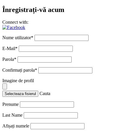
Înregistrați-vă acum
Connect with:
Nume utilizator
*
E-Mail
*
Parola
*
Confirmați parola
*
Imagine de profil
Cauta
Selecteaza fisierul
Prenume
Last Name
Afișați numele