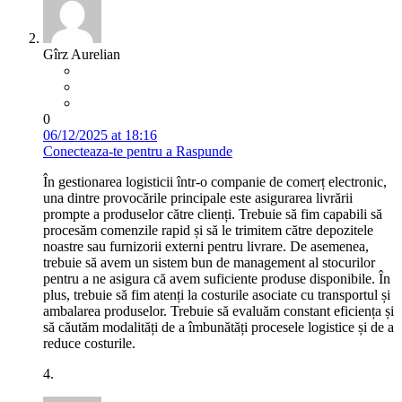
Gîrz Aurelian
0
06/12/2025 at 18:16
Conecteaza-te pentru a Raspunde
În gestionarea logisticii într-o companie de comerț electronic,
una dintre provocările principale este asigurarea livrării
prompte a produselor către clienți. Trebuie să fim capabili să
procesăm comenzile rapid și să le trimitem către depozitele
noastre sau furnizorii externi pentru livrare. De asemenea,
trebuie să avem un sistem bun de management al stocurilor
pentru a ne asigura că avem suficiente produse disponibile. În
plus, trebuie să fim atenți la costurile asociate cu transportul și
ambalarea produselor. Trebuie să evaluăm constant eficiența și
să căutăm modalități de a îmbunătăți procesele logistice și de a
reduce costurile.
4.