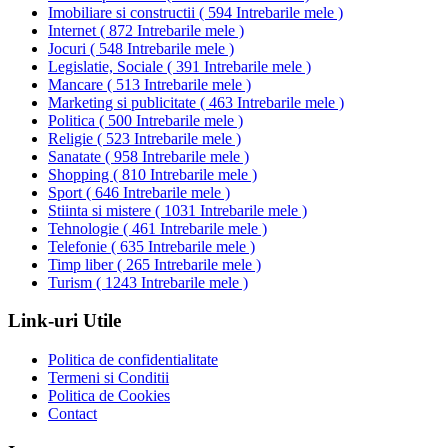
Imobiliare si constructii
(
594 Intrebarile mele
)
Internet
(
872 Intrebarile mele
)
Jocuri
(
548 Intrebarile mele
)
Legislatie, Sociale
(
391 Intrebarile mele
)
Mancare
(
513 Intrebarile mele
)
Marketing si publicitate
(
463 Intrebarile mele
)
Politica
(
500 Intrebarile mele
)
Religie
(
523 Intrebarile mele
)
Sanatate
(
958 Intrebarile mele
)
Shopping
(
810 Intrebarile mele
)
Sport
(
646 Intrebarile mele
)
Stiinta si mistere
(
1031 Intrebarile mele
)
Tehnologie
(
461 Intrebarile mele
)
Telefonie
(
635 Intrebarile mele
)
Timp liber
(
265 Intrebarile mele
)
Turism
(
1243 Intrebarile mele
)
Link-uri Utile
Politica de confidentialitate
Termeni si Conditii
Politica de Cookies
Contact