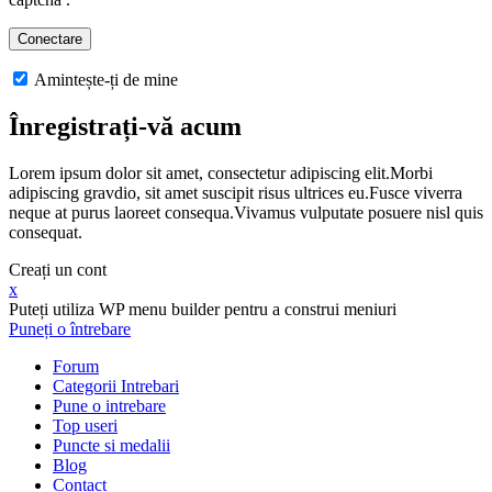
Amintește-ți de mine
Înregistrați-vă acum
Lorem ipsum dolor sit amet, consectetur adipiscing elit.Morbi
adipiscing gravdio, sit amet suscipit risus ultrices eu.Fusce viverra
neque at purus laoreet consequa.Vivamus vulputate posuere nisl quis
consequat.
Creați un cont
x
Puteți utiliza WP menu builder pentru a construi meniuri
Puneți o întrebare
Forum
Categorii Intrebari
Pune o intrebare
Top useri
Puncte si medalii
Blog
Contact