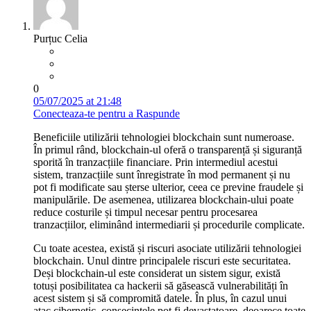
Purțuc Celia
0
05/07/2025 at 21:48
Conecteaza-te pentru a Raspunde
Beneficiile utilizării tehnologiei blockchain sunt numeroase.
În primul rând, blockchain-ul oferă o transparență și siguranță
sporită în tranzacțiile financiare. Prin intermediul acestui
sistem, tranzacțiile sunt înregistrate în mod permanent și nu
pot fi modificate sau șterse ulterior, ceea ce previne fraudele și
manipulările. De asemenea, utilizarea blockchain-ului poate
reduce costurile și timpul necesar pentru procesarea
tranzacțiilor, eliminând intermediarii și procedurile complicate.
Cu toate acestea, există și riscuri asociate utilizării tehnologiei
blockchain. Unul dintre principalele riscuri este securitatea.
Deși blockchain-ul este considerat un sistem sigur, există
totuși posibilitatea ca hackerii să găsească vulnerabilități în
acest sistem și să compromită datele. În plus, în cazul unui
atac cibernetic, consecințele pot fi devastatoare, deoarece toate