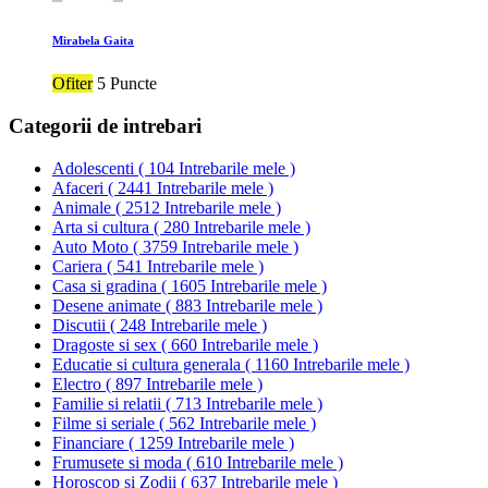
Mirabela Gaita
Ofiter
5 Puncte
Categorii de intrebari
Adolescenti
(
104 Intrebarile mele
)
Afaceri
(
2441 Intrebarile mele
)
Animale
(
2512 Intrebarile mele
)
Arta si cultura
(
280 Intrebarile mele
)
Auto Moto
(
3759 Intrebarile mele
)
Cariera
(
541 Intrebarile mele
)
Casa si gradina
(
1605 Intrebarile mele
)
Desene animate
(
883 Intrebarile mele
)
Discutii
(
248 Intrebarile mele
)
Dragoste si sex
(
660 Intrebarile mele
)
Educatie si cultura generala
(
1160 Intrebarile mele
)
Electro
(
897 Intrebarile mele
)
Familie si relatii
(
713 Intrebarile mele
)
Filme si seriale
(
562 Intrebarile mele
)
Financiare
(
1259 Intrebarile mele
)
Frumusete si moda
(
610 Intrebarile mele
)
Horoscop si Zodii
(
637 Intrebarile mele
)