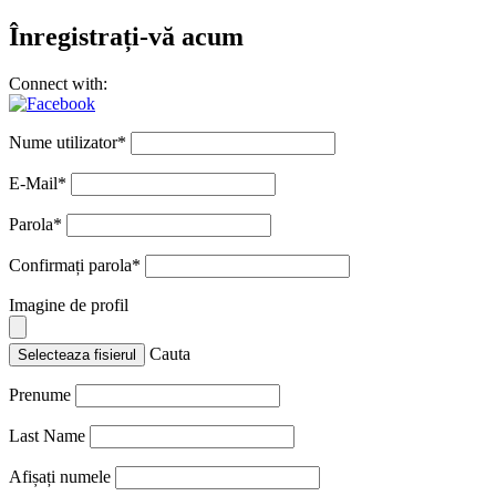
Înregistrați-vă acum
Connect with:
Nume utilizator
*
E-Mail
*
Parola
*
Confirmați parola
*
Imagine de profil
Cauta
Selecteaza fisierul
Prenume
Last Name
Afișați numele