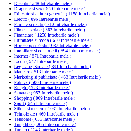
Discutii
(
248 Intrebarile mele
)
Dragoste si sex
(
659 Intrebarile mele
)
Educatie si cultura generala
(
1158 Intrebarile mele
)
Electro
(
896 Intrebarile mele
)
Familie si relatii
(
712 Intrebarile mele
)
Filme si seriale
(
562 Intrebarile mele
)
Financiare
(
1258 Intrebarile mele
)
Frumusete si moda
(
610 Intrebarile mele
)
Horoscop si Zodii
(
637 Intrebarile mele
)
Imobiliare si constructii
(
594 Intrebarile mele
)
Internet
(
871 Intrebarile mele
)
Jocuri
(
547 Intrebarile mele
)
Legislatie, Sociale
(
391 Intrebarile mele
)
Mancare
(
513 Intrebarile mele
)
Marketing si publicitate
(
463 Intrebarile mele
)
Politica
(
500 Intrebarile mele
)
Religie
(
523 Intrebarile mele
)
Sanatate
(
957 Intrebarile mele
)
Shopping
(
809 Intrebarile mele
)
Sport
(
645 Intrebarile mele
)
Stiinta si mistere
(
1031 Intrebarile mele
)
Tehnologie
(
460 Intrebarile mele
)
Telefonie
(
635 Intrebarile mele
)
Timp liber
(
265 Intrebarile mele
)
Turism
(
1243 Intrebarile mele
)