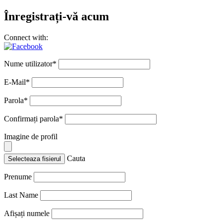
Înregistrați-vă acum
Connect with:
Nume utilizator
*
E-Mail
*
Parola
*
Confirmați parola
*
Imagine de profil
Cauta
Selecteaza fisierul
Prenume
Last Name
Afișați numele