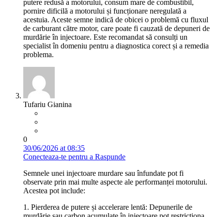
putere redusă a motorului, consum mare de combustibil,
pornire dificilă a motorului și funcționare neregulată a
acestuia. Aceste semne indică de obicei o problemă cu fluxul
de carburant către motor, care poate fi cauzată de depuneri de
murdărie în injectoare. Este recomandat să consulți un
specialist în domeniu pentru a diagnostica corect și a remedia
problema.
Tufariu Gianina
0
30/06/2026 at 08:35
Conecteaza-te pentru a Raspunde
Semnele unei injectoare murdare sau înfundate pot fi
observate prin mai multe aspecte ale performanței motorului.
Acestea pot include:
1. Pierderea de putere și accelerare lentă: Depunerile de
murdărie sau carbon acumulate în injectoare pot restricționa