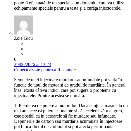
poate fi efectuată de un specialist în domeniu, care va utiliza
echipamente speciale pentru a testa și a curăța injectoarele.
Zoie Gicu
0
29/06/2026 at 13:23
Conecteaza-te pentru a Raspunde
Semnele unei injectoare murdare sau înfundate pot varia în
funcție de tipul de motor și de gradul de murdărie. În general,
însă, există câteva indicii care pot sugera o problemă cu
injectoarele. Printre acestea se numără:
1. Pierderea de putere a motorului: Dacă simți că mașina ta nu
mai are aceeași putere ca înainte și că accelerează mai greu,
este posibil ca injectoarele să fie murdare sau înfundate.
Depunerile de carbon sau murdăria acumulată în injectoare
pot bloca fluxul de carburant și pot afecta performanța