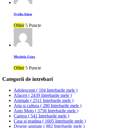
Ovidiu Adam
Ofiter
5 Puncte
Mirabela Gaita
Ofiter
5 Puncte
Categorii de intrebari
Adolescenti
(
104 Intrebarile mele
)
Afaceri
(
2439 Intrebarile mele
)
Animale
(
2511 Intrebarile mele
)
Arta si cultura
(
280 Intrebarile mele
)
Auto Moto
(
3758 Intrebarile mele
)
Cariera
(
541 Intrebarile mele
)
Casa si gradina
(
1605 Intrebarile mele
)
Desene animate
(
882 Intrebarile mele
)