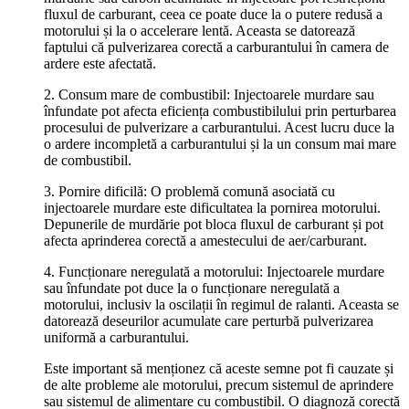
fluxul de carburant, ceea ce poate duce la o putere redusă a
motorului și la o accelerare lentă. Aceasta se datorează
faptului că pulverizarea corectă a carburantului în camera de
ardere este afectată.
2. Consum mare de combustibil: Injectoarele murdare sau
înfundate pot afecta eficiența combustibilului prin perturbarea
procesului de pulverizare a carburantului. Acest lucru duce la
o ardere incompletă a carburantului și la un consum mai mare
de combustibil.
3. Pornire dificilă: O problemă comună asociată cu
injectoarele murdare este dificultatea la pornirea motorului.
Depunerile de murdărie pot bloca fluxul de carburant și pot
afecta aprinderea corectă a amestecului de aer/carburant.
4. Funcționare neregulată a motorului: Injectoarele murdare
sau înfundate pot duce la o funcționare neregulată a
motorului, inclusiv la oscilații în regimul de ralanti. Aceasta se
datorează deseurilor acumulate care perturbă pulverizarea
uniformă a carburantului.
Este important să menționez că aceste semne pot fi cauzate și
de alte probleme ale motorului, precum sistemul de aprindere
sau sistemul de alimentare cu combustibil. O diagnoză corectă