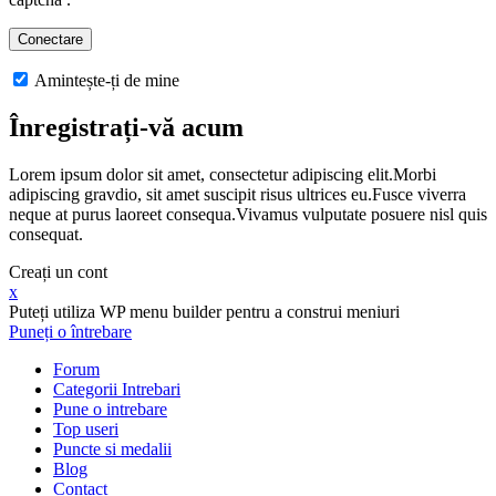
Amintește-ți de mine
Înregistrați-vă acum
Lorem ipsum dolor sit amet, consectetur adipiscing elit.Morbi
adipiscing gravdio, sit amet suscipit risus ultrices eu.Fusce viverra
neque at purus laoreet consequa.Vivamus vulputate posuere nisl quis
consequat.
Creați un cont
x
Puteți utiliza WP menu builder pentru a construi meniuri
Puneți o întrebare
Forum
Categorii Intrebari
Pune o intrebare
Top useri
Puncte si medalii
Blog
Contact