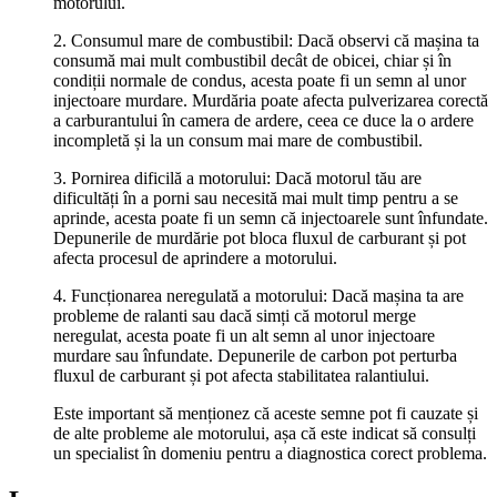
motorului.
2. Consumul mare de combustibil: Dacă observi că mașina ta
consumă mai mult combustibil decât de obicei, chiar și în
condiții normale de condus, acesta poate fi un semn al unor
injectoare murdare. Murdăria poate afecta pulverizarea corectă
a carburantului în camera de ardere, ceea ce duce la o ardere
incompletă și la un consum mai mare de combustibil.
3. Pornirea dificilă a motorului: Dacă motorul tău are
dificultăți în a porni sau necesită mai mult timp pentru a se
aprinde, acesta poate fi un semn că injectoarele sunt înfundate.
Depunerile de murdărie pot bloca fluxul de carburant și pot
afecta procesul de aprindere a motorului.
4. Funcționarea neregulată a motorului: Dacă mașina ta are
probleme de ralanti sau dacă simți că motorul merge
neregulat, acesta poate fi un alt semn al unor injectoare
murdare sau înfundate. Depunerile de carbon pot perturba
fluxul de carburant și pot afecta stabilitatea ralantiului.
Este important să menționez că aceste semne pot fi cauzate și
de alte probleme ale motorului, așa că este indicat să consulți
un specialist în domeniu pentru a diagnostica corect problema.