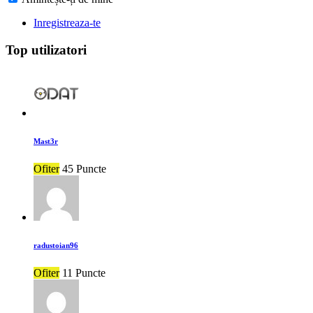
Inregistreaza-te
Top utilizatori
Mast3r
Ofiter
45 Puncte
radustoian96
Ofiter
11 Puncte