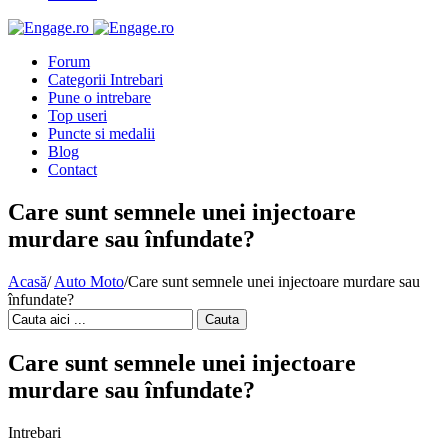
Forum
Categorii Intrebari
Pune o intrebare
Top useri
Puncte si medalii
Blog
Contact
Care sunt semnele unei injectoare
murdare sau înfundate?
Acasă
/
Auto Moto
/
Care sunt semnele unei injectoare murdare sau
înfundate?
Cauta
Care sunt semnele unei injectoare
murdare sau înfundate?
Intrebari