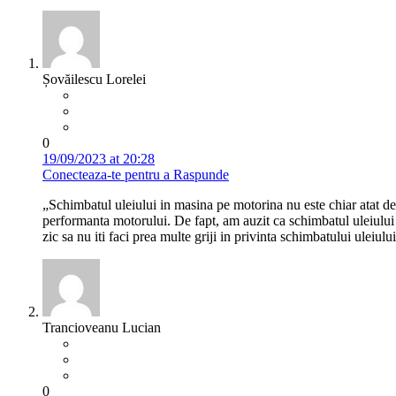
Șovăilescu Lorelei
0
19/09/2023 at 20:28
Conecteaza-te pentru a Raspunde
„Schimbatul uleiului in masina pe motorina nu este chiar atat de
performanta motorului. De fapt, am auzit ca schimbatul uleiului p
zic sa nu iti faci prea multe griji in privinta schimbatului uleiului
Trancioveanu Lucian
0