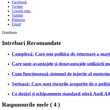
Facebook
Twitter
Google plus
Tumblr
Pinterest
Email
Distribuie
Intrebari Recomandate
Complexă: Care este politica de returnare a mașini
Care sunt avantajele și dezavantajele utilizării mo
Cum funcționează sistemul de injectie al motorine
Serioasă: Care sunt riscurile acoperite de o pol
Ce dotări și echipamente standard oferă Audi A4 
Raspunsurile mele (
4
)