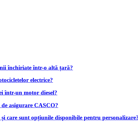
i închiriate într-o altă țară?
tocicletelor electrice?
i într-un motor diesel?
iță de asigurare CASCO?
și care sunt opțiunile disponibile pentru personalizare