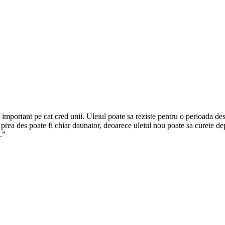
 important pe cat cred unii. Uleiul poate sa reziste pentru o perioada de
rea des poate fi chiar daunator, deoarece uleiul nou poate sa curete depun
.”