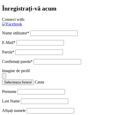
Înregistrați-vă acum
Connect with:
Nume utilizator
*
E-Mail
*
Parola
*
Confirmați parola
*
Imagine de profil
Cauta
Selecteaza fisierul
Prenume
Last Name
Afișați numele