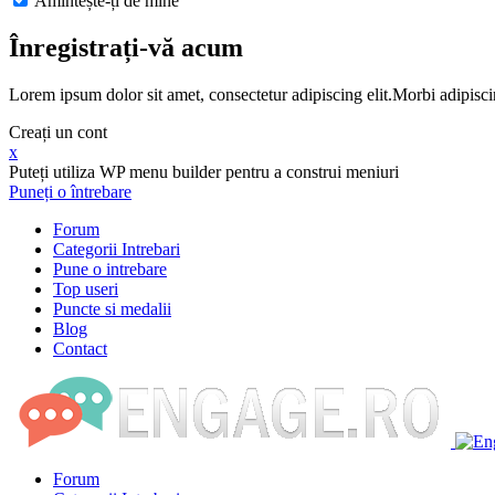
Amintește-ți de mine
Înregistrați-vă acum
Lorem ipsum dolor sit amet, consectetur adipiscing elit.Morbi adipisci
Creați un cont
x
Puteți utiliza WP menu builder pentru a construi meniuri
Puneți o întrebare
Forum
Categorii Intrebari
Pune o intrebare
Top useri
Puncte si medalii
Blog
Contact
Forum