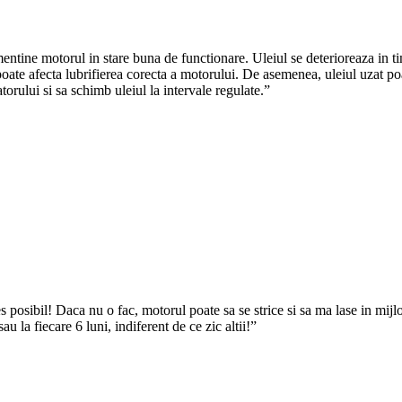
ntine motorul in stare buna de functionare. Uleiul se deterioreaza in ti
oate afecta lubrifierea corecta a motorului. De asemenea, uleiul uzat poa
rului si sa schimb uleiul la intervale regulate.”
 posibil! Daca nu o fac, motorul poate sa se strice si sa ma lase in mi
u la fiecare 6 luni, indiferent de ce zic altii!”