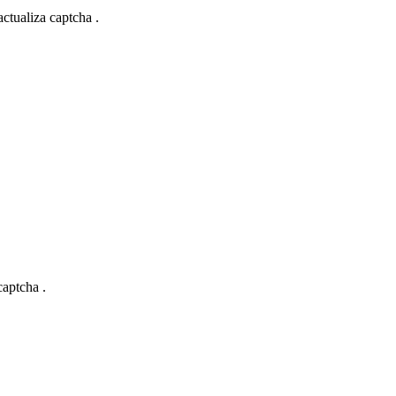
actualiza captcha .
captcha .