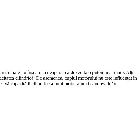
că mai mare nu înseamnă neapărat că dezvoltă o putere mai mare. Alți
acitatea cilindrică. De asemenea, cuplul motorului nu este influențat în
cesivă capacității cilindrice a unui motor atunci când evaluăm