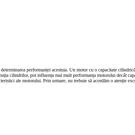
în determinarea performanței acestuia. Un motor cu o capacitate cilindri
buția cilindrilor, pot influența mai mult performanța motorului decât cap
cteristici ale motorului. Prin urmare, nu trebuie să acordăm o atenție ex