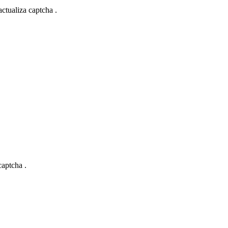
actualiza captcha .
captcha .