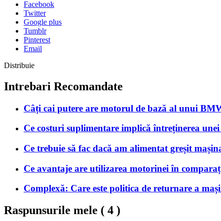
Facebook
Twitter
Google plus
Tumblr
Pinterest
Email
Distribuie
Intrebari Recomandate
Câți cai putere are motorul de bază al unui B
Ce costuri suplimentare implică întreținerea unei
Ce trebuie să fac dacă am alimentat greșit mașin
Ce avantaje are utilizarea motorinei în comparaț
Complexă: Care este politica de returnare a mașini
Raspunsurile mele (
4
)