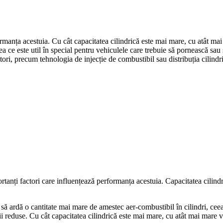
rmanța acestuia. Cu cât capacitatea cilindrică este mai mare, cu atât mai
a ce este util în special pentru vehiculele care trebuie să pornească sau s
tori, precum tehnologia de injecție de combustibil sau distribuția cilind
tanți factori care influențează performanța acestuia. Capacitatea cilindri
 să ardă o cantitate mai mare de amestec aer-combustibil în cilindri, cee
i reduse. Cu cât capacitatea cilindrică este mai mare, cu atât mai mare va 