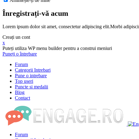
Amintește-ți de mine
Înregistrați-vă acum
Lorem ipsum dolor sit amet, consectetur adipiscing elit.Morbi adipisci
Creați un cont
x
Puteți utiliza WP menu builder pentru a construi meniuri
Puneți o întrebare
Forum
Categorii Intrebari
Pune o intrebare
Top useri
Puncte si medalii
Blog
Contact
Forum