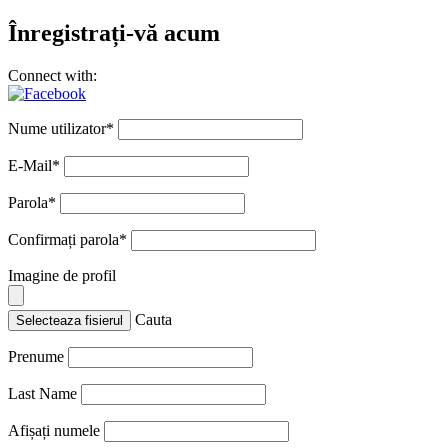
Înregistrați-vă acum
Connect with:
Nume utilizator
*
E-Mail
*
Parola
*
Confirmați parola
*
Imagine de profil
Cauta
Selecteaza fisierul
Prenume
Last Name
Afișați numele