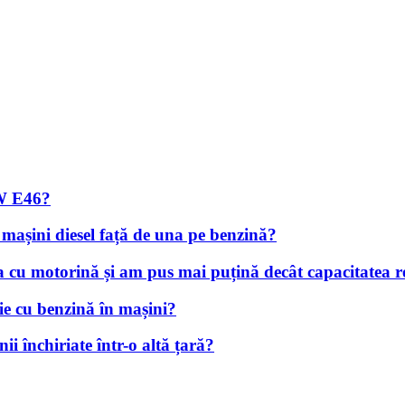
MW E46?
 mașini diesel față de una pe benzină?
a cu motorină și am pus mai puțină decât capacitatea r
ie cu benzină în mașini?
i închiriate într-o altă țară?