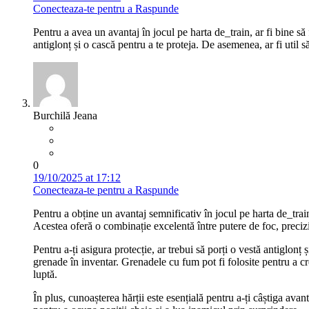
Conecteaza-te pentru a Raspunde
Pentru a avea un avantaj în jocul pe harta de_train, ar fi bine 
antiglonț și o cască pentru a te proteja. De asemenea, ar fi util
Burchilă Jeana
0
19/10/2025 at 17:12
Conecteaza-te pentru a Raspunde
Pentru a obține un avantaj semnificativ în jocul pe harta de_tr
Acestea oferă o combinație excelentă între putere de foc, precizie
Pentru a-ți asigura protecție, ar trebui să porți o vestă antiglonț ș
grenade în inventar. Grenadele cu fum pot fi folosite pentru a cre
luptă.
În plus, cunoașterea hărții este esențială pentru a-ți câștiga avant