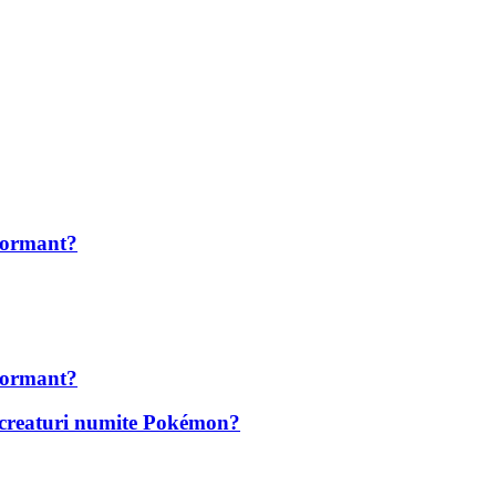
formant?
formant?
zi creaturi numite Pokémon?