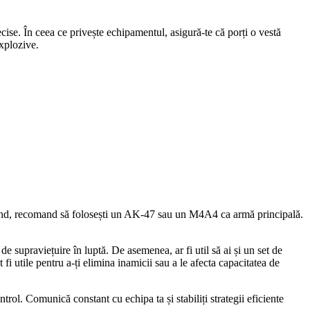
ise. În ceea ce privește echipamentul, asigură-te că porți o vestă
explozive.
l rând, recomand să folosești un AK-47 sau un M4A4 ca armă principală.
e de supraviețuire în luptă. De asemenea, ar fi util să ai și un set de
fi utile pentru a-ți elimina inamicii sau a le afecta capacitatea de
ntrol. Comunică constant cu echipa ta și stabiliți strategii eficiente