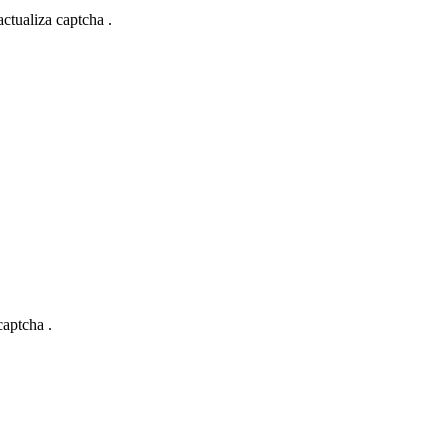
actualiza captcha .
captcha .