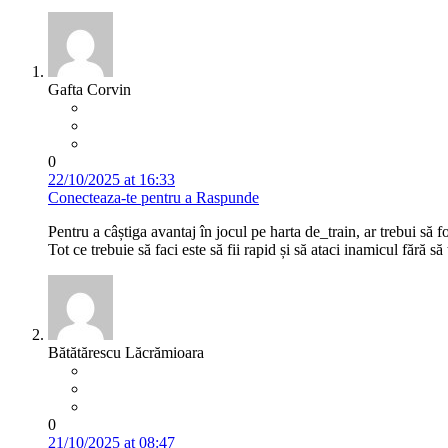
Gafta Corvin
0
22/10/2025 at 16:33
Conecteaza-te pentru a Raspunde
Pentru a câștiga avantaj în jocul pe harta de_train, ar trebui s
Tot ce trebuie să faci este să fii rapid și să ataci inamicul fără s
Bătătărescu Lăcrămioara
0
21/10/2025 at 08:47