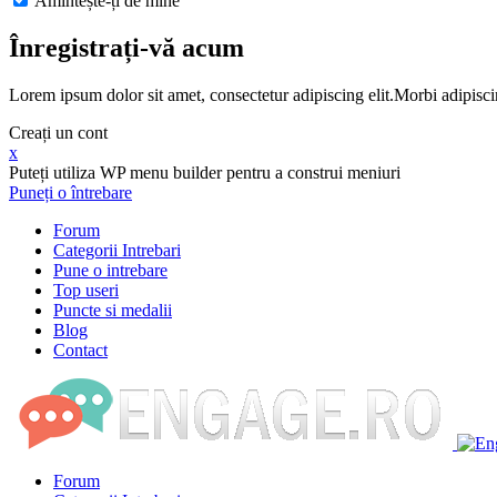
Amintește-ți de mine
Înregistrați-vă acum
Lorem ipsum dolor sit amet, consectetur adipiscing elit.Morbi adipisci
Creați un cont
x
Puteți utiliza WP menu builder pentru a construi meniuri
Puneți o întrebare
Forum
Categorii Intrebari
Pune o intrebare
Top useri
Puncte si medalii
Blog
Contact
Forum