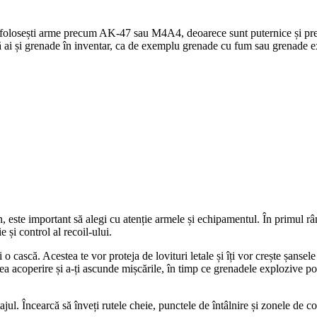
să folosești arme precum AK-47 sau M4A4, deoarece sunt puternice și prec
 să ai și grenade în inventar, ca de exemplu grenade cu fum sau grenade 
ain, este important să alegi cu atenție armele și echipamentul. În primu
 și control al recoil-ului.
i o cască. Acestea te vor proteja de lovituri letale și îți vor crește șansel
a acoperire și a-ți ascunde mișcările, în timp ce grenadele explozive pot 
ajul. Încearcă să înveți rutele cheie, punctele de întâlnire și zonele de co