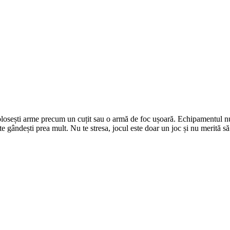
ă folosești arme precum un cuțit sau o armă de foc ușoară. Echipamentul n
ă te gândești prea mult. Nu te stresa, jocul este doar un joc și nu merită să