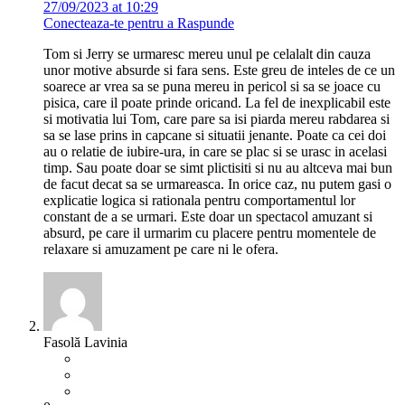
27/09/2023 at 10:29
Conecteaza-te pentru a Raspunde
Tom si Jerry se urmaresc mereu unul pe celalalt din cauza
unor motive absurde si fara sens. Este greu de inteles de ce un
soarece ar vrea sa se puna mereu in pericol si sa se joace cu
pisica, care il poate prinde oricand. La fel de inexplicabil este
si motivatia lui Tom, care pare sa isi piarda mereu rabdarea si
sa se lase prins in capcane si situatii jenante. Poate ca cei doi
au o relatie de iubire-ura, in care se plac si se urasc in acelasi
timp. Sau poate doar se simt plictisiti si nu au altceva mai bun
de facut decat sa se urmareasca. In orice caz, nu putem gasi o
explicatie logica si rationala pentru comportamentul lor
constant de a se urmari. Este doar un spectacol amuzant si
absurd, pe care il urmarim cu placere pentru momentele de
relaxare si amuzament pe care ni le ofera.
Fasolă Lavinia