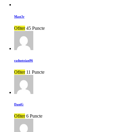
Mast3r
Ofiter
45 Puncte
radustoian96
Ofiter
11 Puncte
DaniG
Ofiter
6 Puncte