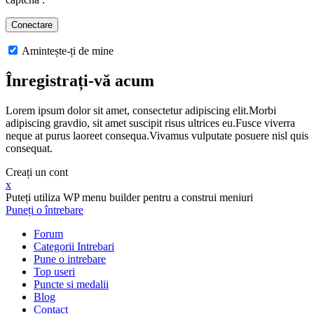
Amintește-ți de mine
Înregistrați-vă acum
Lorem ipsum dolor sit amet, consectetur adipiscing elit.Morbi
adipiscing gravdio, sit amet suscipit risus ultrices eu.Fusce viverra
neque at purus laoreet consequa.Vivamus vulputate posuere nisl quis
consequat.
Creați un cont
x
Puteți utiliza WP menu builder pentru a construi meniuri
Puneți o întrebare
Forum
Categorii Intrebari
Pune o intrebare
Top useri
Puncte si medalii
Blog
Contact