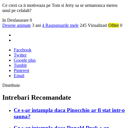
Ce crezi ca ii motiveaza pe Tom si Jerry sa se urmareasca mereu
unul pe celalalt?
In Desfasurare
0
Desene animate
3 ani
4 Raspunsurile mele
245 Vizualizari
Ofiter
0
Facebook
Twitter
Google plus
Tumblr
Pinterest
Email
Distribuie
Intrebari Recomandate
Ce s-ar intampla daca Pinocchio ar fi stat intr-o
sauna?
Ce s-ar intampla daca Donald Duck s-ar