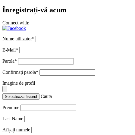
Înregistrați-vă acum
Connect with:
Nume utilizator
*
E-Mail
*
Parola
*
Confirmați parola
*
Imagine de profil
Cauta
Selecteaza fisierul
Prenume
Last Name
Afișați numele