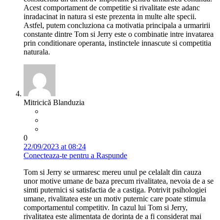
Acest comportament de competitie si rivalitate este adanc
inradacinat in natura si este prezenta in multe alte specii.
Astfel, putem concluziona ca motivatia principala a urmaririi
constante dintre Tom si Jerry este o combinatie intre invatarea
prin conditionare operanta, instinctele innascute si competitia
naturala.
Mitricică Blanduzia
0
22/09/2023 at 08:24
Conecteaza-te pentru a Raspunde
Tom si Jerry se urmaresc mereu unul pe celalalt din cauza
unor motive umane de baza precum rivalitatea, nevoia de a se
simti puternici si satisfactia de a castiga. Potrivit psihologiei
umane, rivalitatea este un motiv puternic care poate stimula
comportamentul competitiv. In cazul lui Tom si Jerry,
rivalitatea este alimentata de dorinta de a fi considerat mai