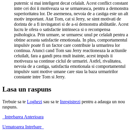
puternic si mai inteligent decat celalalt. Acest conflict constant
intre cei doi ii motiveaza sa se urmareasca, pentru a demonstra
superioritatea lor. De asemenea, nevoia de a castiga este un alt
motiv important. Atat Tom, cat si Jerry, se simt motivati de
dorinta de a fi invingatori si de a-si demonstra abilitatile. Acest
lucru le ofera o satisfactie intrinseca si o recompensa
psihologica. Prin urmare, se urmaresc unul pe celalalt pentru a
obtine aceasta satisfactie emotionala. In plus, comportamentul
impulsiv poate fi un factor care contribuie la urmarirea lor
continua. Atunci cand Tom sau Jerry reactioneaza la actiunile
celuilalt, fara a gandi prea mult inainte, acest impuls ii
motiveaza sa continue ciclul de urmariri. Astfel, rivalitatea,
nevoia de a castiga, satisfactia emotionala si comportamentul
impulsiv sunt motive umane care stau la baza urmaririlor
constante intre Tom si Jerry.
Lasa un raspuns
Trebuie sa te
Loghezi
sau sa te
Inregistrezi
pentru a adauga un nou
raspuns.
Intrebarea Anterioara
Urmatoarea Intrebare