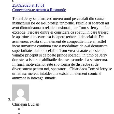
0
25/09/2023 at 18:51
Conecteaza-te pentru a Raspunde
Tom si Jerry se urmaresc mereu unul pe celalalt din cauza
instinctului lor de a-si proteja teritoriile. Pisicile si soarecii au
avut dintotdeauna o relatie tensionata, iar Tom si Jerry nu fac
exceptie. Fiecare dintre ei considera ca spatiul in care traiesc
le apartine si incearca sa isi apere teritoriul de celalalt. De
asemenea, exista si un element de competitie intre ei, astfel
incat urmarirea continua este o modalitate de a-si demonstra
superioritatea fata de celalalt. Tom vrea sa arate ca este un
vanator priceput si ca poate prinde soarecii, in timp ce Jerry
doreste sa isi arate abilitatile de a se ascunde si a se strecura.
In final, motivatia lor este si o forma de distractie si de
divertisment pentru noi, spectatorii. Chiar daca Tom si Jerry se
urmaresc mereu, intotdeauna exista un element comic si
amuzant in intreaga situatie.
Chirlejan Lucian