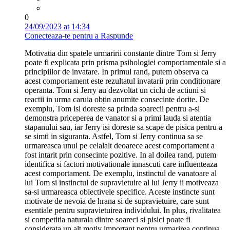
0
24/09/2023 at 14:34
Conecteaza-te pentru a Raspunde
Motivatia din spatele urmaririi constante dintre Tom si Jerry
poate fi explicata prin prisma psihologiei comportamentale si a
principiilor de invatare. In primul rand, putem observa ca
acest comportament este rezultatul invatarii prin conditionare
operanta. Tom si Jerry au dezvoltat un ciclu de actiuni si
reactii in urma caruia obțin anumite consecinte dorite. De
exemplu, Tom isi doreste sa prinda soarecii pentru a-si
demonstra priceperea de vanator si a primi lauda si atentia
stapanului sau, iar Jerry isi doreste sa scape de pisica pentru a
se simti in siguranta. Astfel, Tom si Jerry continua sa se
urmareasca unul pe celalalt deoarece acest comportament a
fost intarit prin consecinte pozitive. In al doilea rand, putem
identifica si factori motivationale innascuti care influenteaza
acest comportament. De exemplu, instinctul de vanatoare al
lui Tom si instinctul de supravietuire al lui Jerry ii motiveaza
sa-si urmareasca obiectivele specifice. Aceste instincte sunt
motivate de nevoia de hrana si de supravietuire, care sunt
esentiale pentru supravietuirea individului. In plus, rivalitatea
si competitia naturala dintre soareci si pisici poate fi
considerata un alt motiv important pentru urmarirea continua.