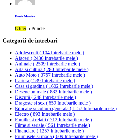
Denis Mantea
Ofiter
5 Puncte
Categorii de intrebari
Adolescenti
(
104 Intrebarile mele
)
Afaceri
(
2436 Intrebarile mele
)
Animale
(
2509 Intrebarile mele
)
Arta si cultura
(
280 Intrebarile mele
)
Auto Moto
(
3757 Intrebarile mele
)
Cariera
(
539 Intrebarile mele
)
Casa si gradina
(
1602 Intrebarile mele
)
Desene animate
(
882 Intrebarile mele
)
Discutii
(
248 Intrebarile mele
)
Dragoste si sex
(
659 Intrebarile mele
)
Educatie si cultura generala
(
1157 Intrebarile mele
)
Electro
(
893 Intrebarile mele
)
Familie si relatii
(
712 Intrebarile mele
)
Filme si seriale
(
561 Intrebarile mele
)
Financiare
(
1257 Intrebarile mele
)
Frumusete si moda
(
609 Intrebarile mele
)