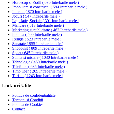
Horoscop si Zodii
(
636 Intrebarile mele
)
Imobiliare si constructii
(
594 Intrebarile mele
)
Internet
(
870 Intrebarile mele
)
Jocuri
(
547 Intrebarile mele
)
Legislatie, Sociale
(
391 Intrebarile mele
)
Mancare
(
513 Intrebarile mele
)
Marketing si publicitate
(
462 Intrebarile mele
)
Politica
(
500 Intrebarile mele
)
Religie
(
523 Intrebarile mele
)
Sanatate
(
955 Intrebarile mele
)
Shopping
(
809 Intrebarile mele
)
Sport
(
645 Intrebarile mele
)
Stiinta si mistere
(
1030 Intrebarile mele
)
Tehnologie
(
460 Intrebarile mele
)
Telefonie
(
635 Intrebarile mele
)
Timp liber
(
265 Intrebarile mele
)
Turism
(
1243 Intrebarile mele
)
Link-uri Utile
Politica de confidentialitate
Termeni si Conditii
Politica de Cookies
Contact