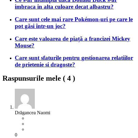
imbraca in alta culoare decat albastru?
Care sunt cele mai rare Pokémon-uri pe care le
pot găsi într-un joc?
Care este valoarea de piață a francizei Mickey
Mouse?
Care sunt sfaturile pentru gestionarea relatiilor
de prietenie si dragoste?
Raspunsurile mele (
4
)
Drăgancea Naomi
0