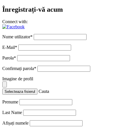
Înregistrați-vă acum
Connect with:
Nume utilizator
*
E-Mail
*
Parola
*
Confirmați parola
*
Imagine de profil
Cauta
Selecteaza fisierul
Prenume
Last Name
Afișați numele