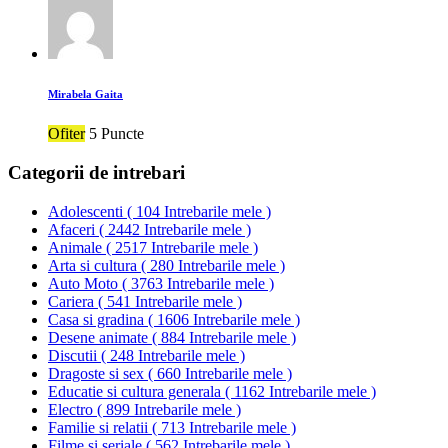
Mirabela Gaita
Ofiter
5 Puncte
Categorii de intrebari
Adolescenti
(
104 Intrebarile mele
)
Afaceri
(
2442 Intrebarile mele
)
Animale
(
2517 Intrebarile mele
)
Arta si cultura
(
280 Intrebarile mele
)
Auto Moto
(
3763 Intrebarile mele
)
Cariera
(
541 Intrebarile mele
)
Casa si gradina
(
1606 Intrebarile mele
)
Desene animate
(
884 Intrebarile mele
)
Discutii
(
248 Intrebarile mele
)
Dragoste si sex
(
660 Intrebarile mele
)
Educatie si cultura generala
(
1162 Intrebarile mele
)
Electro
(
899 Intrebarile mele
)
Familie si relatii
(
713 Intrebarile mele
)
Filme si seriale
(
562 Intrebarile mele
)