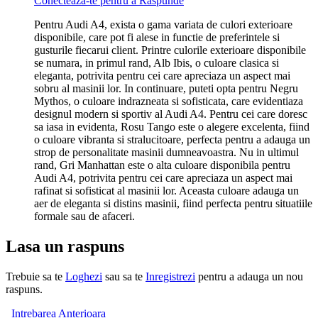
Conecteaza-te pentru a Raspunde
Pentru Audi A4, exista o gama variata de culori exterioare
disponibile, care pot fi alese in functie de preferintele si
gusturile fiecarui client. Printre culorile exterioare disponibile
se numara, in primul rand, Alb Ibis, o culoare clasica si
eleganta, potrivita pentru cei care apreciaza un aspect mai
sobru al masinii lor. In continuare, puteti opta pentru Negru
Mythos, o culoare indrazneata si sofisticata, care evidentiaza
designul modern si sportiv al Audi A4. Pentru cei care doresc
sa iasa in evidenta, Rosu Tango este o alegere excelenta, fiind
o culoare vibranta si stralucitoare, perfecta pentru a adauga un
strop de personalitate masinii dumneavoastra. Nu in ultimul
rand, Gri Manhattan este o alta culoare disponibila pentru
Audi A4, potrivita pentru cei care apreciaza un aspect mai
rafinat si sofisticat al masinii lor. Aceasta culoare adauga un
aer de eleganta si distins masinii, fiind perfecta pentru situatiile
formale sau de afaceri.
Lasa un raspuns
Trebuie sa te
Loghezi
sau sa te
Inregistrezi
pentru a adauga un nou
raspuns.
Intrebarea Anterioara