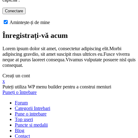
Amintește-ți de mine
Înregistrați-vă acum
Lorem ipsum dolor sit amet, consectetur adipiscing elit.Morbi
adipiscing gravdio, sit amet suscipit risus ultrices eu.Fusce viverra
neque at purus laoreet consequa.Vivamus vulputate posuere nisl quis
consequat.
Creați un cont
x
Puteți utiliza WP menu builder pentru a construi meniuri
Puneți o întrebare
Forum
Categorii Intrebari
Pune o intrebare
Top useri
Puncte si medalii
Blog
Contact