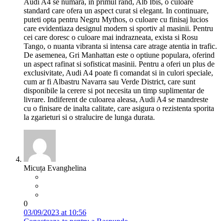
Audi A4 se numara, in primul rand, Alb Ibis, o culoare
standard care ofera un aspect curat si elegant. In continuare,
puteti opta pentru Negru Mythos, o culoare cu finisaj lucios
care evidentiaza designul modern si sportiv al masinii. Pentru
cei care doresc o culoare mai indrazneata, exista si Rosu
Tango, o nuanta vibranta si intensa care atrage atentia in trafic.
De asemenea, Gri Manhattan este o optiune populara, oferind
un aspect rafinat si sofisticat masinii. Pentru a oferi un plus de
exclusivitate, Audi A4 poate fi comandat si in culori speciale,
cum ar fi Albastru Navarra sau Verde District, care sunt
disponibile la cerere si pot necesita un timp suplimentar de
livrare. Indiferent de culoarea aleasa, Audi A4 se mandreste
cu o finisare de inalta calitate, care asigura o rezistenta sporita
la zgarieturi si o stralucire de lunga durata.
Micuța Evanghelina
0
03/09/2023 at 10:56