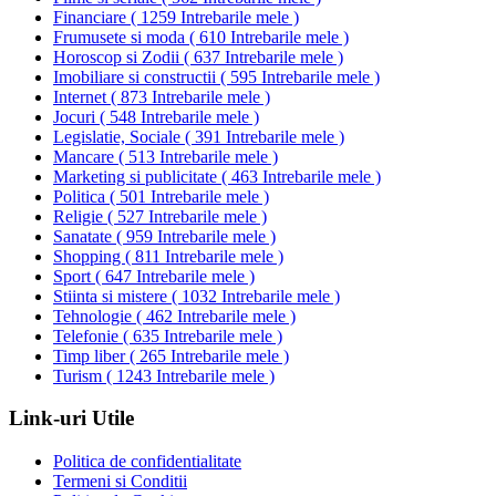
Financiare
(
1259 Intrebarile mele
)
Frumusete si moda
(
610 Intrebarile mele
)
Horoscop si Zodii
(
637 Intrebarile mele
)
Imobiliare si constructii
(
595 Intrebarile mele
)
Internet
(
873 Intrebarile mele
)
Jocuri
(
548 Intrebarile mele
)
Legislatie, Sociale
(
391 Intrebarile mele
)
Mancare
(
513 Intrebarile mele
)
Marketing si publicitate
(
463 Intrebarile mele
)
Politica
(
501 Intrebarile mele
)
Religie
(
527 Intrebarile mele
)
Sanatate
(
959 Intrebarile mele
)
Shopping
(
811 Intrebarile mele
)
Sport
(
647 Intrebarile mele
)
Stiinta si mistere
(
1032 Intrebarile mele
)
Tehnologie
(
462 Intrebarile mele
)
Telefonie
(
635 Intrebarile mele
)
Timp liber
(
265 Intrebarile mele
)
Turism
(
1243 Intrebarile mele
)
Link-uri Utile
Politica de confidentialitate
Termeni si Conditii