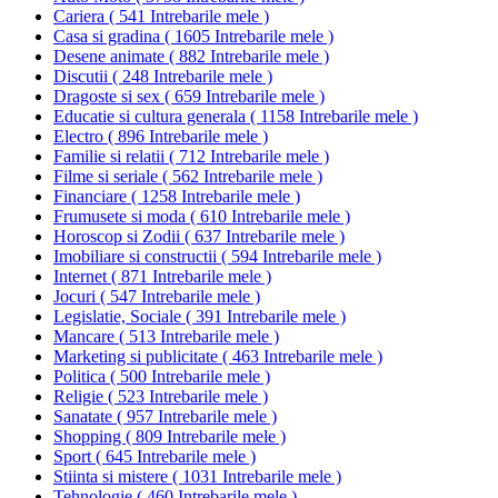
Cariera
(
541 Intrebarile mele
)
Casa si gradina
(
1605 Intrebarile mele
)
Desene animate
(
882 Intrebarile mele
)
Discutii
(
248 Intrebarile mele
)
Dragoste si sex
(
659 Intrebarile mele
)
Educatie si cultura generala
(
1158 Intrebarile mele
)
Electro
(
896 Intrebarile mele
)
Familie si relatii
(
712 Intrebarile mele
)
Filme si seriale
(
562 Intrebarile mele
)
Financiare
(
1258 Intrebarile mele
)
Frumusete si moda
(
610 Intrebarile mele
)
Horoscop si Zodii
(
637 Intrebarile mele
)
Imobiliare si constructii
(
594 Intrebarile mele
)
Internet
(
871 Intrebarile mele
)
Jocuri
(
547 Intrebarile mele
)
Legislatie, Sociale
(
391 Intrebarile mele
)
Mancare
(
513 Intrebarile mele
)
Marketing si publicitate
(
463 Intrebarile mele
)
Politica
(
500 Intrebarile mele
)
Religie
(
523 Intrebarile mele
)
Sanatate
(
957 Intrebarile mele
)
Shopping
(
809 Intrebarile mele
)
Sport
(
645 Intrebarile mele
)
Stiinta si mistere
(
1031 Intrebarile mele
)
Tehnologie
(
460 Intrebarile mele
)