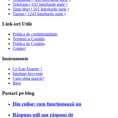
Telefonie
(
635 Intrebarile mele
)
Timp liber
(
265 Intrebarile mele
)
Turism
(
1243 Intrebarile mele
)
Link-uri Utile
Politica de confidentialitate
Termeni si Conditii
Politica de Cookies
Contact
Instrumente
Ce Este Engage ?
Intrebari frecvente
Cum obtin puncte?
Blog
Postari pe blog
Din culise: cum funcționează un
Răspuns util sau răspuns de