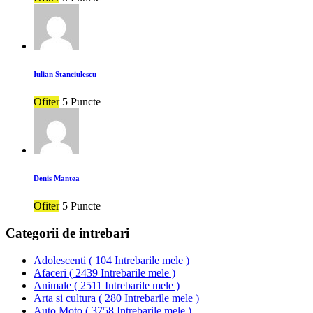
Iulian Stanciulescu
Ofiter
5 Puncte
Denis Mantea
Ofiter
5 Puncte
Categorii de intrebari
Adolescenti
(
104 Intrebarile mele
)
Afaceri
(
2439 Intrebarile mele
)
Animale
(
2511 Intrebarile mele
)
Arta si cultura
(
280 Intrebarile mele
)
Auto Moto
(
3758 Intrebarile mele
)