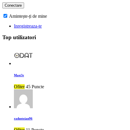
Amintește-ți de mine
Inregistreaza-te
Top utilizatori
Mast3r
Ofiter
45 Puncte
radustoian96
Ofiter
11 Puncte