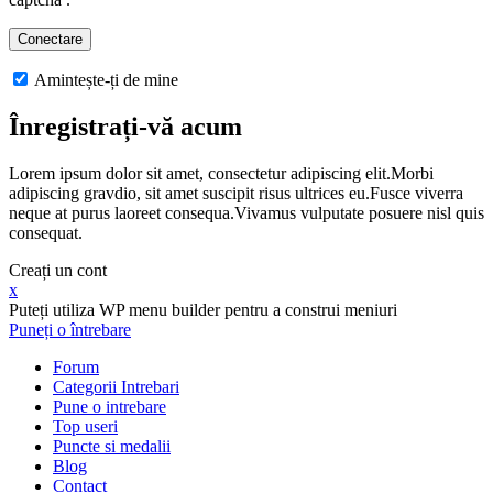
Amintește-ți de mine
Înregistrați-vă acum
Lorem ipsum dolor sit amet, consectetur adipiscing elit.Morbi
adipiscing gravdio, sit amet suscipit risus ultrices eu.Fusce viverra
neque at purus laoreet consequa.Vivamus vulputate posuere nisl quis
consequat.
Creați un cont
x
Puteți utiliza WP menu builder pentru a construi meniuri
Puneți o întrebare
Forum
Categorii Intrebari
Pune o intrebare
Top useri
Puncte si medalii
Blog
Contact