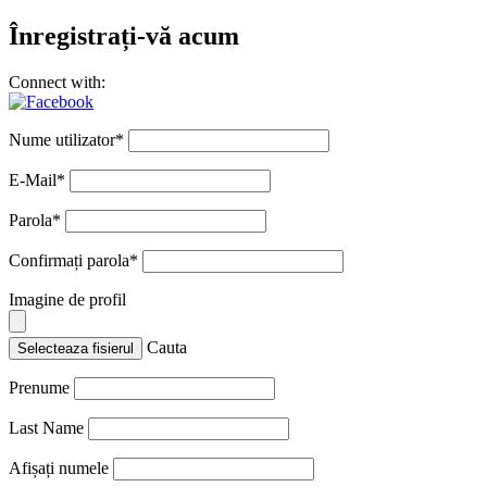
Înregistrați-vă acum
Connect with:
Nume utilizator
*
E-Mail
*
Parola
*
Confirmați parola
*
Imagine de profil
Cauta
Selecteaza fisierul
Prenume
Last Name
Afișați numele