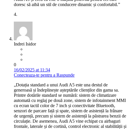
doresc să aibă un stil de conducere dinamic și confortabil.”
4.
Indrei Isidor
0
16/02/2025 at 11:34
Conecteaza-te pentru a Raspunde
„Dotația standard a unui Audi A5 este una destul de
generoasă și îndeplinește așteptările clienților din gama sa.
Printre dotările standard se numără: sistem de climatizare
automată cu reglaj pe două zone, sistem de infotainment MMI
cu ecran tactil color de 7 inch și conectivitate Bluetooth,
senzori de parcare față și spate, sistem de asistență la frânare
de urgență, precum și sistem de asistență la păstrarea benzii de
circulație. De asemenea, Audi A5 vine echipat cu airbaguri
frontale, laterale și de cortină, control electronic al stabilității și