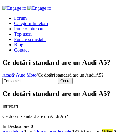
Forum
Categorii Intrebari
Pune o intrebare
Top useri
Puncte si medalii
Blog
Contact
Ce dotări standard are un Audi A5?
Acasă
/
Auto Moto
/
Ce dotări standard are un Audi A5?
Cauta
Ce dotări standard are un Audi A5?
Intrebari
Ce dotări standard are un Audi A5?
In Desfasurare
0
Auto Moto
1 an
5 Raspunsurile mele
185 Vizualizari
Ofiter
0