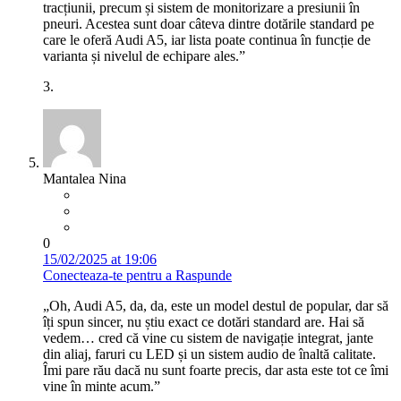
tracțiunii, precum și sistem de monitorizare a presiunii în
pneuri. Acestea sunt doar câteva dintre dotările standard pe
care le oferă Audi A5, iar lista poate continua în funcție de
varianta și nivelul de echipare ales.”
3.
Mantalea Nina
0
15/02/2025 at 19:06
Conecteaza-te pentru a Raspunde
„Oh, Audi A5, da, da, este un model destul de popular, dar să
îți spun sincer, nu știu exact ce dotări standard are. Hai să
vedem… cred că vine cu sistem de navigație integrat, jante
din aliaj, faruri cu LED și un sistem audio de înaltă calitate.
Îmi pare rău dacă nu sunt foarte precis, dar asta este tot ce îmi
vine în minte acum.”