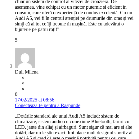
chiar un sistem de control al vitezei de croazieră. De
asemenea, vine echipat cu un motor puternic și eficient în
consum, care oferă o experiență de condus excelentă. Cu un
Audi A5, vei fi în centrul atenției pe drumurile din oraș și vei
simți că ai tot ce îți trebuie în mașină. Este cu adevărat o
bijuterie pe patru roți!”
5.
Duli Milena
0
17/02/2025 at 08:56
Conecteaza-te pentru a Raspunde
„Dotările standard ale unui Audi A5 includ: sistem de
climatizare, sistem audio cu conexiune Bluetooth, faruri cu
LED, jante din aliaj și airbaguri. Sunt sigur că mai are și alte
dotări, dar nu le știu exact. Îmi place mult designul sportiv al
Audi A5 și cred că este o mașină potrivită pentru cei care