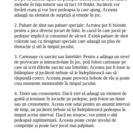
melodie în fața tuturor sau să faci 10 flotări. Jucătorii vor
învârti roata și vor face pedeapsa la care ajung. Aceasta
adaugă un element de surpriză și emoție în joc.
2. Pahare de shot sau pahare speciale: Acestea pot fi folosite
pentru a juca diverse jocuri de băut, în cazul în care jocul pe
pedepse implică și consumul de alcool. Există pahare de shot
colorate sau cu designuri speciale care adaugă un plus de
distracție și stil în timpul jocului.
3. Cartonașe cu sarcini sau întrebări: Pentru a adăuga un nivel
de provocare și interactivitate în joc, poți folosi cartonașe pe
care să scrii diferite sarcini sau întrebări. Acestea pot fi trase la
întâmplare și jucătorii trebuie să le îndeplinească sau să
răspundă corect. Aceasta poate provoca hohote de râs și poate
crea momente memorabile în timpul jocului.
4. Timer sau cronometru: Dacă vrei să adaugi un element de
grabă și tensiune în jocurile pe pedepse, poți folosi un timer
sau un cronometru. Acesta este setat pentru un anumit interval
de timp, iar jucătorii trebuie să își îndeplinească pedeapsa în
timpul acelui interval. Dacă nu reușesc, vor primi o altă
pedeapsă suplimentară. Aceasta poate crește nivelul de
competiție și poate face jocul mai palpitant.