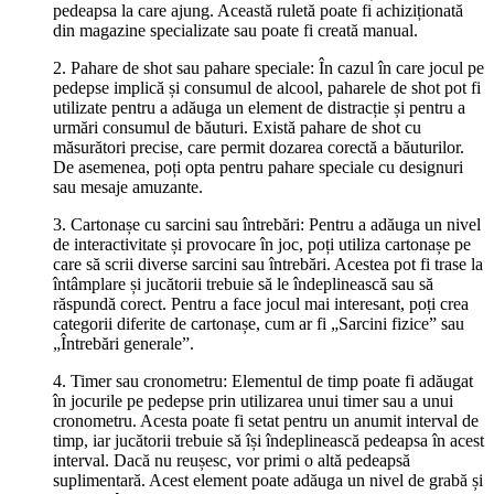
pedeapsa la care ajung. Această ruletă poate fi achiziționată
din magazine specializate sau poate fi creată manual.
2. Pahare de shot sau pahare speciale: În cazul în care jocul pe
pedepse implică și consumul de alcool, paharele de shot pot fi
utilizate pentru a adăuga un element de distracție și pentru a
urmări consumul de băuturi. Există pahare de shot cu
măsurători precise, care permit dozarea corectă a băuturilor.
De asemenea, poți opta pentru pahare speciale cu designuri
sau mesaje amuzante.
3. Cartonașe cu sarcini sau întrebări: Pentru a adăuga un nivel
de interactivitate și provocare în joc, poți utiliza cartonașe pe
care să scrii diverse sarcini sau întrebări. Acestea pot fi trase la
întâmplare și jucătorii trebuie să le îndeplinească sau să
răspundă corect. Pentru a face jocul mai interesant, poți crea
categorii diferite de cartonașe, cum ar fi „Sarcini fizice” sau
„Întrebări generale”.
4. Timer sau cronometru: Elementul de timp poate fi adăugat
în jocurile pe pedepse prin utilizarea unui timer sau a unui
cronometru. Acesta poate fi setat pentru un anumit interval de
timp, iar jucătorii trebuie să își îndeplinească pedeapsa în acest
interval. Dacă nu reușesc, vor primi o altă pedeapsă
suplimentară. Acest element poate adăuga un nivel de grabă și