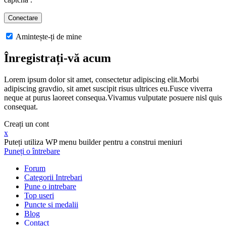
Amintește-ți de mine
Înregistrați-vă acum
Lorem ipsum dolor sit amet, consectetur adipiscing elit.Morbi
adipiscing gravdio, sit amet suscipit risus ultrices eu.Fusce viverra
neque at purus laoreet consequa.Vivamus vulputate posuere nisl quis
consequat.
Creați un cont
x
Puteți utiliza WP menu builder pentru a construi meniuri
Puneți o întrebare
Forum
Categorii Intrebari
Pune o intrebare
Top useri
Puncte si medalii
Blog
Contact