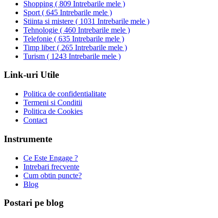
Shopping
(
809 Intrebarile mele
)
Sport
(
645 Intrebarile mele
)
Stiinta si mistere
(
1031 Intrebarile mele
)
Tehnologie
(
460 Intrebarile mele
)
Telefonie
(
635 Intrebarile mele
)
Timp liber
(
265 Intrebarile mele
)
Turism
(
1243 Intrebarile mele
)
Link-uri Utile
Politica de confidentialitate
Termeni si Conditii
Politica de Cookies
Contact
Instrumente
Ce Este Engage ?
Intrebari frecvente
Cum obtin puncte?
Blog
Postari pe blog