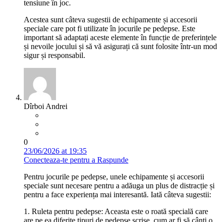
tensiune în joc.
Acestea sunt câteva sugestii de echipamente și accesorii
speciale care pot fi utilizate în jocurile pe pedepse. Este
important să adaptați aceste elemente în funcție de preferințele
și nevoile jocului și să vă asigurați că sunt folosite într-un mod
sigur și responsabil.
Dîrboi Andrei
0
23/06/2026 at 19:35
Conecteaza-te pentru a Raspunde
Pentru jocurile pe pedepse, unele echipamente și accesorii
speciale sunt necesare pentru a adăuga un plus de distracție și
pentru a face experiența mai interesantă. Iată câteva sugestii:
1. Ruleta pentru pedepse: Aceasta este o roată specială care
are pe ea diferite tipuri de pedepse scrise, cum ar fi să cânti o