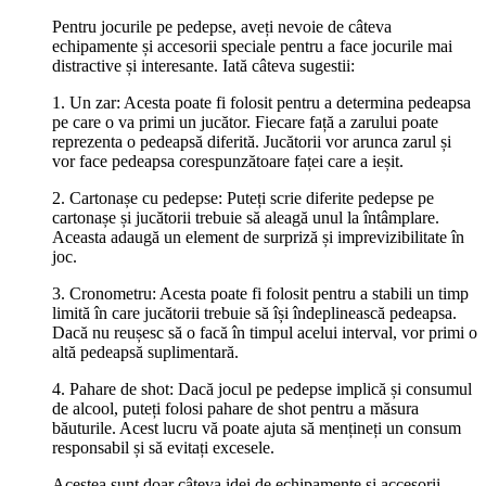
Pentru jocurile pe pedepse, aveți nevoie de câteva
echipamente și accesorii speciale pentru a face jocurile mai
distractive și interesante. Iată câteva sugestii:
1. Un zar: Acesta poate fi folosit pentru a determina pedeapsa
pe care o va primi un jucător. Fiecare față a zarului poate
reprezenta o pedeapsă diferită. Jucătorii vor arunca zarul și
vor face pedeapsa corespunzătoare faței care a ieșit.
2. Cartonașe cu pedepse: Puteți scrie diferite pedepse pe
cartonașe și jucătorii trebuie să aleagă unul la întâmplare.
Aceasta adaugă un element de surpriză și imprevizibilitate în
joc.
3. Cronometru: Acesta poate fi folosit pentru a stabili un timp
limită în care jucătorii trebuie să își îndeplinească pedeapsa.
Dacă nu reușesc să o facă în timpul acelui interval, vor primi o
altă pedeapsă suplimentară.
4. Pahare de shot: Dacă jocul pe pedepse implică și consumul
de alcool, puteți folosi pahare de shot pentru a măsura
băuturile. Acest lucru vă poate ajuta să mențineți un consum
responsabil și să evitați excesele.
Acestea sunt doar câteva idei de echipamente și accesorii