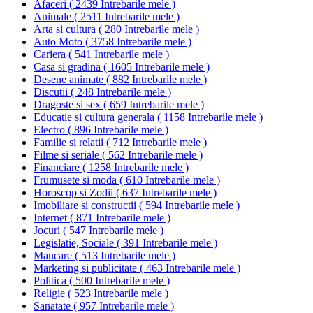
Afaceri
(
2439 Intrebarile mele
)
Animale
(
2511 Intrebarile mele
)
Arta si cultura
(
280 Intrebarile mele
)
Auto Moto
(
3758 Intrebarile mele
)
Cariera
(
541 Intrebarile mele
)
Casa si gradina
(
1605 Intrebarile mele
)
Desene animate
(
882 Intrebarile mele
)
Discutii
(
248 Intrebarile mele
)
Dragoste si sex
(
659 Intrebarile mele
)
Educatie si cultura generala
(
1158 Intrebarile mele
)
Electro
(
896 Intrebarile mele
)
Familie si relatii
(
712 Intrebarile mele
)
Filme si seriale
(
562 Intrebarile mele
)
Financiare
(
1258 Intrebarile mele
)
Frumusete si moda
(
610 Intrebarile mele
)
Horoscop si Zodii
(
637 Intrebarile mele
)
Imobiliare si constructii
(
594 Intrebarile mele
)
Internet
(
871 Intrebarile mele
)
Jocuri
(
547 Intrebarile mele
)
Legislatie, Sociale
(
391 Intrebarile mele
)
Mancare
(
513 Intrebarile mele
)
Marketing si publicitate
(
463 Intrebarile mele
)
Politica
(
500 Intrebarile mele
)
Religie
(
523 Intrebarile mele
)
Sanatate
(
957 Intrebarile mele
)