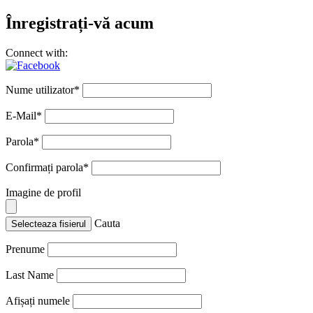
Înregistrați-vă acum
Connect with:
Nume utilizator
*
E-Mail
*
Parola
*
Confirmați parola
*
Imagine de profil
Cauta
Selecteaza fisierul
Prenume
Last Name
Afișați numele