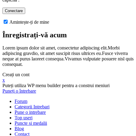
Amintește-ți de mine
Înregistrați-vă acum
Lorem ipsum dolor sit amet, consectetur adipiscing elit.Morbi
adipiscing gravdio, sit amet suscipit risus ultrices eu.Fusce viverra
neque at purus laoreet consequa.Vivamus vulputate posuere nisl quis
consequat.
Creați un cont
x
Puteți utiliza WP menu builder pentru a construi meniuri
Puneți o întrebare
Forum
Categorii Intrebari
Pune o intrebare
Top useri
Puncte si medalii
Blog
Contact