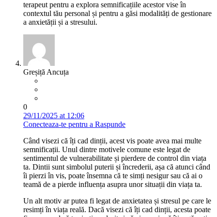
terapeut pentru a explora semnificațiile acestor vise în
contextul tău personal și pentru a găsi modalități de gestionare
a anxietății și a stresului.
Greșiță Ancuța
0
29/11/2025 at 12:06
Conecteaza-te pentru a Raspunde
Când visezi că îți cad dinții, acest vis poate avea mai multe
semnificații. Unul dintre motivele comune este legat de
sentimentul de vulnerabilitate și pierdere de control din viața
ta. Dintii sunt simbolul puterii și încrederii, așa că atunci când
îi pierzi în vis, poate însemna că te simți nesigur sau că ai o
teamă de a pierde influența asupra unor situații din viața ta.
Un alt motiv ar putea fi legat de anxietatea și stresul pe care le
resimți în viața reală. Dacă visezi că îți cad dinții, acesta poate