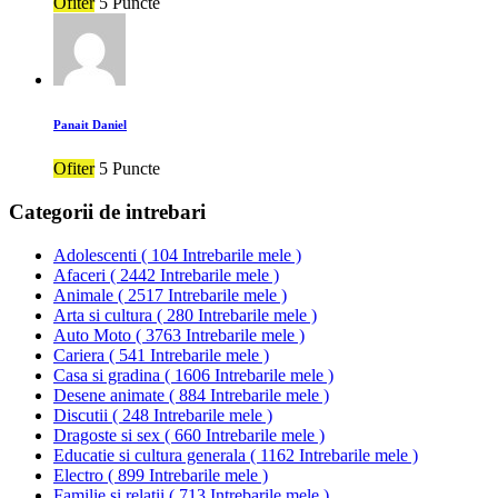
Ofiter
5 Puncte
Panait Daniel
Ofiter
5 Puncte
Categorii de intrebari
Adolescenti
(
104 Intrebarile mele
)
Afaceri
(
2442 Intrebarile mele
)
Animale
(
2517 Intrebarile mele
)
Arta si cultura
(
280 Intrebarile mele
)
Auto Moto
(
3763 Intrebarile mele
)
Cariera
(
541 Intrebarile mele
)
Casa si gradina
(
1606 Intrebarile mele
)
Desene animate
(
884 Intrebarile mele
)
Discutii
(
248 Intrebarile mele
)
Dragoste si sex
(
660 Intrebarile mele
)
Educatie si cultura generala
(
1162 Intrebarile mele
)
Electro
(
899 Intrebarile mele
)
Familie si relatii
(
713 Intrebarile mele
)