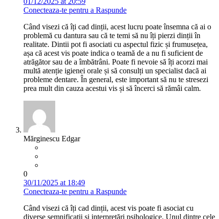
01/12/2025 at 20:59
Conecteaza-te pentru a Raspunde
Când visezi că îți cad dinții, acest lucru poate însemna că ai o
problemă cu dantura sau că te temi să nu îți pierzi dinții în
realitate. Dintii pot fi asociati cu aspectul fizic și frumusețea,
așa că acest vis poate indica o teamă de a nu fi suficient de
atrăgător sau de a îmbătrâni. Poate fi nevoie să îți acorzi mai
multă atenție igienei orale și să consulți un specialist dacă ai
probleme dentare. În general, este important să nu te stresezi
prea mult din cauza acestui vis și să încerci să rămâi calm.
Mărginescu Edgar
0
30/11/2025 at 18:49
Conecteaza-te pentru a Raspunde
Când visezi că îți cad dinții, acest vis poate fi asociat cu
diverse semnificații și interpretări psihologice. Unul dintre cele