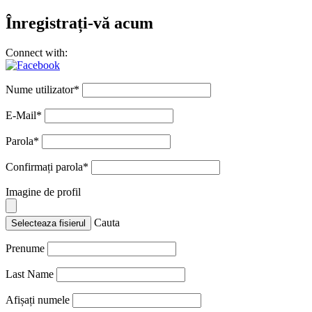
Înregistrați-vă acum
Connect with:
Nume utilizator
*
E-Mail
*
Parola
*
Confirmați parola
*
Imagine de profil
Cauta
Selecteaza fisierul
Prenume
Last Name
Afișați numele