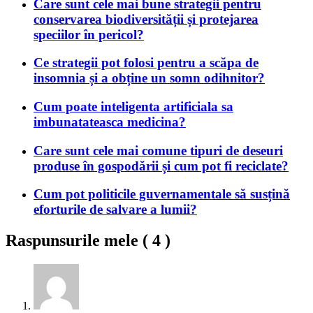
Care sunt cele mai bune strategii pentru
conservarea biodiversității și protejarea
speciilor în pericol?
Ce strategii pot folosi pentru a scăpa de
insomnia și a obține un somn odihnitor?
Cum poate inteligenta artificiala sa
imbunatateasca medicina?
Care sunt cele mai comune tipuri de deseuri
produse în gospodării și cum pot fi reciclate?
Cum pot politicile guvernamentale să susțină
eforturile de salvare a lumii?
Raspunsurile mele (
4
)