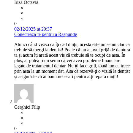
Iriza Octavia
0
02/12/2025 at 20:37
Conecteaza-te pentru a Raspunde
Atunci când visezi că îți cad dinții, acesta este un semn clar că
trebuie să mergi la dentist! Poate că nu ai avut grijă de dantura
ta și acum îți arată acest vis că trebuie să te ocupi de asta. În
plus, ar putea fi un semn că vei avea probleme financiare
legate de tratamentul dentar. Nu îți face griji, toată lumea trece
prin asta la un moment dat. Așa că rezervă-ți o vizită la dentist
și asigură-te că ai banii necesari pentru a-ți repara dinții!
Cerghici Filip
0