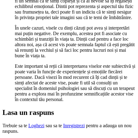
fi un semnal că te simți copleșit și că ai nevoie să îți regăsești
echilibrul emoțional. Dintii pot reprezenta și aspectul tău fizic
sau frumusețea ta, deci poate fi un indiciu că te simți nesigur
în privința propriei tale imagini sau că te temi de îmbătrânire.
În unele cazuri, visele cu dinți căzuți pot avea și interpretări
mai puțin negative. De exemplu, acestea pot fi asociate cu
schimbări și tranziții în viața ta. Dinții cad pentru a face loc
altora noi, așa că acest vis poate semnala faptul că ești pregătit
să renunți la vechiul și să faci loc pentru lucruri noi și mai
bune în viața ta.
Este important să reții că interpretarea viselor este subiectivă și
poate varia în funcție de experiențele și emoțiile fiecărei
persoane. Dacă visezi în mod recurent că îți cad dinții și te
simți afectat de aceste vise, poate fi util să consulți un
specialist în domeniul psihologiei sau să discuți cu un terapeut
pentru a explora mai în profunzime semnificațiile acestor vise
în contextul tău personal.
Lasa un raspuns
Trebuie sa te
Loghezi
sau sa te
Inregistrezi
pentru a adauga un nou
raspuns.