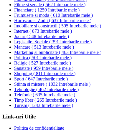
Filme si seriale
(
562 Intrebarile mele
)
Financiare
(
1259 Intrebarile mele
)
Frumusete si moda
(
610 Intrebarile mele
)
Horoscop si Zodii
(
637 Intrebarile mele
)
Imobiliare si constructii
(
595 Intrebarile mele
)
Internet
(
873 Intrebarile mele
)
Jocuri
(
548 Intrebarile mele
)
Legislatie, Sociale
(
391 Intrebarile mele
)
Mancare
(
513 Intrebarile mele
)
Marketing si publicitate
(
463 Intrebarile mele
)
Politica
(
501 Intrebarile mele
)
Religie
(
527 Intrebarile mele
)
Sanatate
(
959 Intrebarile mele
)
Shopping
(
811 Intrebarile mele
)
Sport
(
647 Intrebarile mele
)
Stiinta si mistere
(
1032 Intrebarile mele
)
Tehnologie
(
462 Intrebarile mele
)
Telefonie
(
635 Intrebarile mele
)
Timp liber
(
265 Intrebarile mele
)
Turism
(
1243 Intrebarile mele
)
Link-uri Utile
Politica de confidentialitate