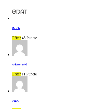
Mast3r
Ofiter
45 Puncte
radustoian96
Ofiter
11 Puncte
DaniG