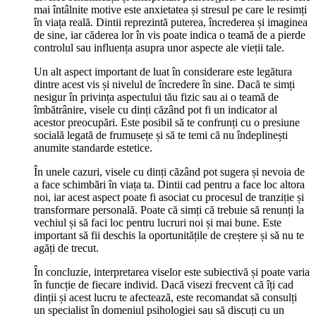
mai întâlnite motive este anxietatea și stresul pe care le resimți
în viața reală. Dintii reprezintă puterea, încrederea și imaginea
de sine, iar căderea lor în vis poate indica o teamă de a pierde
controlul sau influența asupra unor aspecte ale vieții tale.
Un alt aspect important de luat în considerare este legătura
dintre acest vis și nivelul de încredere în sine. Dacă te simți
nesigur în privința aspectului tău fizic sau ai o teamă de
îmbătrânire, visele cu dinți căzând pot fi un indicator al
acestor preocupări. Este posibil să te confrunți cu o presiune
socială legată de frumusețe și să te temi că nu îndeplinești
anumite standarde estetice.
În unele cazuri, visele cu dinți căzând pot sugera și nevoia de
a face schimbări în viața ta. Dintii cad pentru a face loc altora
noi, iar acest aspect poate fi asociat cu procesul de tranziție și
transformare personală. Poate că simți că trebuie să renunți la
vechiul și să faci loc pentru lucruri noi și mai bune. Este
important să fii deschis la oportunitățile de creștere și să nu te
agăți de trecut.
În concluzie, interpretarea viselor este subiectivă și poate varia
în funcție de fiecare individ. Dacă visezi frecvent că îți cad
dinții și acest lucru te afectează, este recomandat să consulți
un specialist în domeniul psihologiei sau să discuți cu un