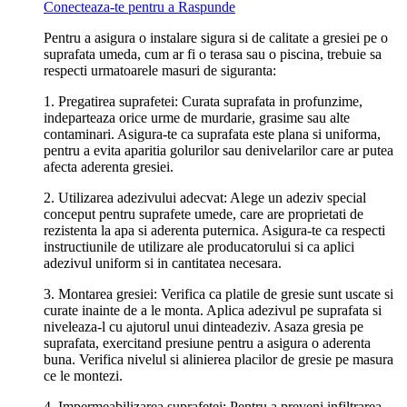
Conecteaza-te pentru a Raspunde
Pentru a asigura o instalare sigura si de calitate a gresiei pe o
suprafata umeda, cum ar fi o terasa sau o piscina, trebuie sa
respecti urmatoarele masuri de siguranta:
1. Pregatirea suprafetei: Curata suprafata in profunzime,
indeparteaza orice urme de murdarie, grasime sau alte
contaminari. Asigura-te ca suprafata este plana si uniforma,
pentru a evita aparitia golurilor sau denivelarilor care ar putea
afecta aderenta gresiei.
2. Utilizarea adezivului adecvat: Alege un adeziv special
conceput pentru suprafete umede, care are proprietati de
rezistenta la apa si aderenta puternica. Asigura-te ca respecti
instructiunile de utilizare ale producatorului si ca aplici
adezivul uniform si in cantitatea necesara.
3. Montarea gresiei: Verifica ca platile de gresie sunt uscate si
curate inainte de a le monta. Aplica adezivul pe suprafata si
niveleaza-l cu ajutorul unui dinteadeziv. Asaza gresia pe
suprafata, exercitand presiune pentru a asigura o aderenta
buna. Verifica nivelul si alinierea placilor de gresie pe masura
ce le montezi.
4. Impermeabilizarea suprafetei: Pentru a preveni infiltrarea