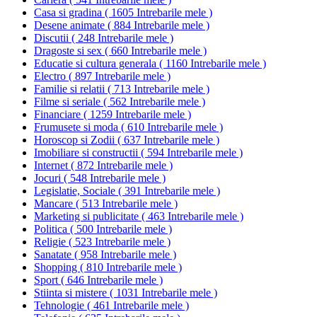
Casa si gradina
(
1605 Intrebarile mele
)
Desene animate
(
884 Intrebarile mele
)
Discutii
(
248 Intrebarile mele
)
Dragoste si sex
(
660 Intrebarile mele
)
Educatie si cultura generala
(
1160 Intrebarile mele
)
Electro
(
897 Intrebarile mele
)
Familie si relatii
(
713 Intrebarile mele
)
Filme si seriale
(
562 Intrebarile mele
)
Financiare
(
1259 Intrebarile mele
)
Frumusete si moda
(
610 Intrebarile mele
)
Horoscop si Zodii
(
637 Intrebarile mele
)
Imobiliare si constructii
(
594 Intrebarile mele
)
Internet
(
872 Intrebarile mele
)
Jocuri
(
548 Intrebarile mele
)
Legislatie, Sociale
(
391 Intrebarile mele
)
Mancare
(
513 Intrebarile mele
)
Marketing si publicitate
(
463 Intrebarile mele
)
Politica
(
500 Intrebarile mele
)
Religie
(
523 Intrebarile mele
)
Sanatate
(
958 Intrebarile mele
)
Shopping
(
810 Intrebarile mele
)
Sport
(
646 Intrebarile mele
)
Stiinta si mistere
(
1031 Intrebarile mele
)
Tehnologie
(
461 Intrebarile mele
)