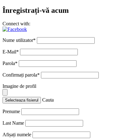
Înregistrați-vă acum
Connect with:
Nume utilizator
*
E-Mail
*
Parola
*
Confirmați parola
*
Imagine de profil
Cauta
Selecteaza fisierul
Prenume
Last Name
Afișați numele