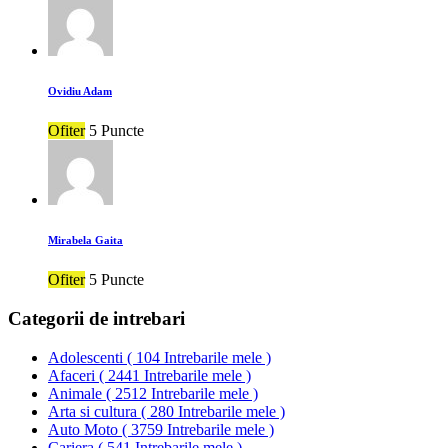
Ovidiu Adam
Ofiter
5 Puncte
Mirabela Gaita
Ofiter
5 Puncte
Categorii de intrebari
Adolescenti
(
104 Intrebarile mele
)
Afaceri
(
2441 Intrebarile mele
)
Animale
(
2512 Intrebarile mele
)
Arta si cultura
(
280 Intrebarile mele
)
Auto Moto
(
3759 Intrebarile mele
)
Cariera
(
541 Intrebarile mele
)