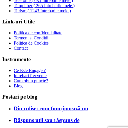
Telefonie
(
635 Intrebarile mele
)
Timp liber
(
265 Intrebarile mele
)
Turism
(
1243 Intrebarile mele
)
Link-uri Utile
Politica de confidentialitate
Termeni si Conditii
Politica de Cookies
Contact
Instrumente
Ce Este Engage ?
Intrebari frecvente
Cum obtin puncte?
Blog
Postari pe blog
Din culise: cum funcționează un
Răspuns util sau răspuns de