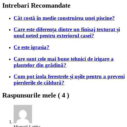
Intrebari Recomandate
Cât costă în medie construirea unei piscine?
Care este diferența dintre un finisaj texturat și
unul neted pentru exteriorul casei?
Ce este igrasia?
Care sunt cele mai bune tehnici de irigare a
plantelor din grădină?
Cum pot izola ferestrele și ușile pentru a preveni
pierderile de căldură?
Raspunsurile mele (
4
)
Murugă Letiția