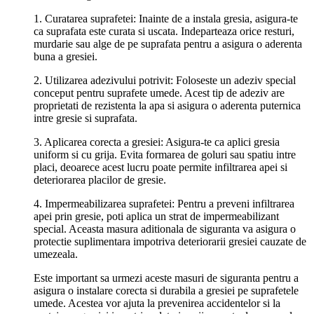
1. Curatarea suprafetei: Inainte de a instala gresia, asigura-te
ca suprafata este curata si uscata. Indeparteaza orice resturi,
murdarie sau alge de pe suprafata pentru a asigura o aderenta
buna a gresiei.
2. Utilizarea adezivului potrivit: Foloseste un adeziv special
conceput pentru suprafete umede. Acest tip de adeziv are
proprietati de rezistenta la apa si asigura o aderenta puternica
intre gresie si suprafata.
3. Aplicarea corecta a gresiei: Asigura-te ca aplici gresia
uniform si cu grija. Evita formarea de goluri sau spatiu intre
placi, deoarece acest lucru poate permite infiltrarea apei si
deteriorarea placilor de gresie.
4. Impermeabilizarea suprafetei: Pentru a preveni infiltrarea
apei prin gresie, poti aplica un strat de impermeabilizant
special. Aceasta masura aditionala de siguranta va asigura o
protectie suplimentara impotriva deteriorarii gresiei cauzate de
umezeala.
Este important sa urmezi aceste masuri de siguranta pentru a
asigura o instalare corecta si durabila a gresiei pe suprafetele
umede. Acestea vor ajuta la prevenirea accidentelor si la