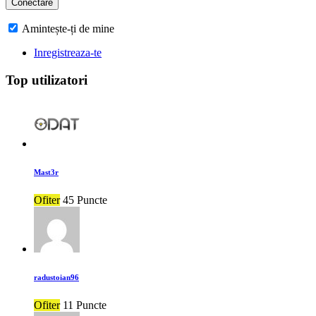
Amintește-ți de mine
Inregistreaza-te
Top utilizatori
Mast3r
Ofiter
45 Puncte
radustoian96
Ofiter
11 Puncte