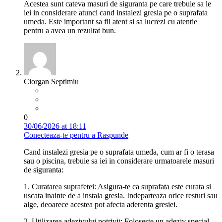
Acestea sunt cateva masuri de siguranta pe care trebuie sa le
iei in considerare atunci cand instalezi gresia pe o suprafata
umeda. Este important sa fii atent si sa lucrezi cu atentie
pentru a avea un rezultat bun.
Ciorgan Septimiu
0
30/06/2026 at 18:11
Conecteaza-te pentru a Raspunde
Cand instalezi gresia pe o suprafata umeda, cum ar fi o terasa
sau o piscina, trebuie sa iei in considerare urmatoarele masuri
de siguranta:
1. Curatarea suprafetei: Asigura-te ca suprafata este curata si
uscata inainte de a instala gresia. Indeparteaza orice resturi sau
alge, deoarece acestea pot afecta aderenta gresiei.
2. Utilizarea adezivului potrivit: Foloseste un adeziv special