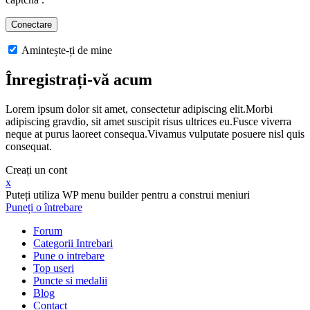
Amintește-ți de mine
Înregistrați-vă acum
Lorem ipsum dolor sit amet, consectetur adipiscing elit.Morbi
adipiscing gravdio, sit amet suscipit risus ultrices eu.Fusce viverra
neque at purus laoreet consequa.Vivamus vulputate posuere nisl quis
consequat.
Creați un cont
x
Puteți utiliza WP menu builder pentru a construi meniuri
Puneți o întrebare
Forum
Categorii Intrebari
Pune o intrebare
Top useri
Puncte si medalii
Blog
Contact