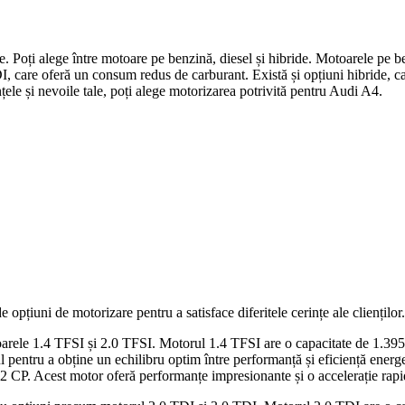
. Poți alege între motoare pe benzină, diesel și hibride. Motoarele pe b
, care oferă un consum redus de carburant. Există și opțiuni hibride, 
țele și nevoile tale, poți alege motorizarea potrivită pentru Audi A4.
pțiuni de motorizare pentru a satisface diferitele cerințe ale clienților
arele 1.4 TFSI și 2.0 TFSI. Motorul 1.4 TFSI are o capacitate de 1.395
l pentru a obține un echilibru optim între performanță și eficiență energ
252 CP. Acest motor oferă performanțe impresionante și o accelerație rapi