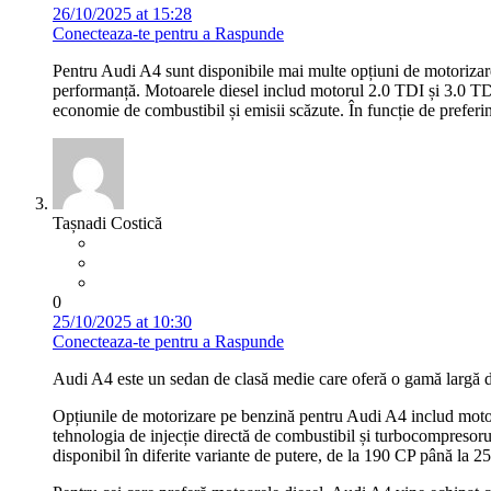
26/10/2025 at 15:28
Conecteaza-te pentru a Raspunde
Pentru Audi A4 sunt disponibile mai multe opțiuni de motorizare
performanță. Motoarele diesel includ motorul 2.0 TDI și 3.0 TDI
economie de combustibil și emisii scăzute. În funcție de preferin
Tașnadi Costică
0
25/10/2025 at 10:30
Conecteaza-te pentru a Raspunde
Audi A4 este un sedan de clasă medie care oferă o gamă largă de o
Opțiunile de motorizare pe benzină pentru Audi A4 includ moto
tehnologia de injecție directă de combustibil și turbocompresoru
disponibil în diferite variante de putere, de la 190 CP până la 