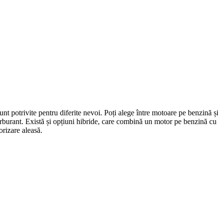
nt potrivite pentru diferite nevoi. Poți alege între motoare pe benzină ș
rburant. Există și opțiuni hibride, care combină un motor pe benzină cu
orizare aleasă.