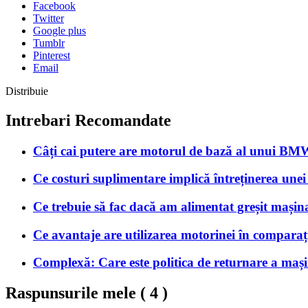
Facebook
Twitter
Google plus
Tumblr
Pinterest
Email
Distribuie
Intrebari Recomandate
Câți cai putere are motorul de bază al unui B
Ce costuri suplimentare implică întreținerea unei
Ce trebuie să fac dacă am alimentat greșit mașin
Ce avantaje are utilizarea motorinei în comparaț
Complexă: Care este politica de returnare a mașini
Raspunsurile mele (
4
)