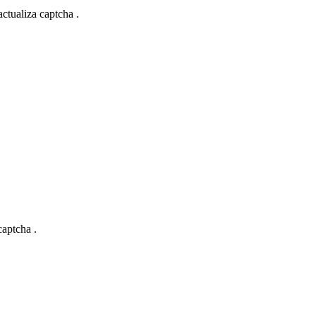
actualiza captcha .
captcha .