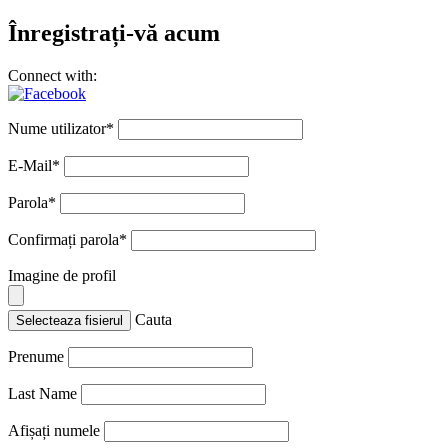
Înregistrați-vă acum
Connect with:
Nume utilizator
*
E-Mail
*
Parola
*
Confirmați parola
*
Imagine de profil
Cauta
Selecteaza fisierul
Prenume
Last Name
Afișați numele