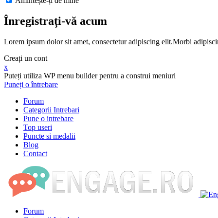
Amintește-ți de mine
Înregistrați-vă acum
Lorem ipsum dolor sit amet, consectetur adipiscing elit.Morbi adipisci
Creați un cont
x
Puteți utiliza WP menu builder pentru a construi meniuri
Puneți o întrebare
Forum
Categorii Intrebari
Pune o intrebare
Top useri
Puncte si medalii
Blog
Contact
Forum