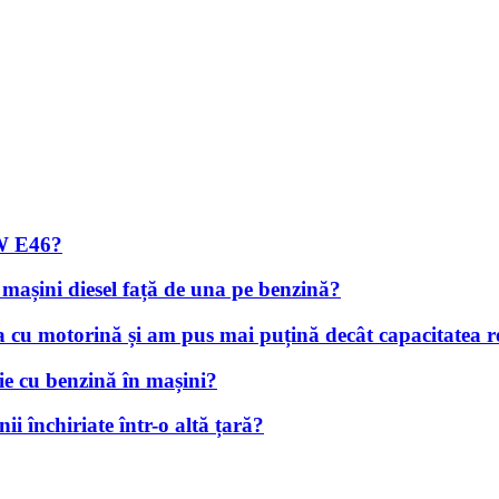
MW E46?
 mașini diesel față de una pe benzină?
a cu motorină și am pus mai puțină decât capacitatea r
ie cu benzină în mașini?
i închiriate într-o altă țară?