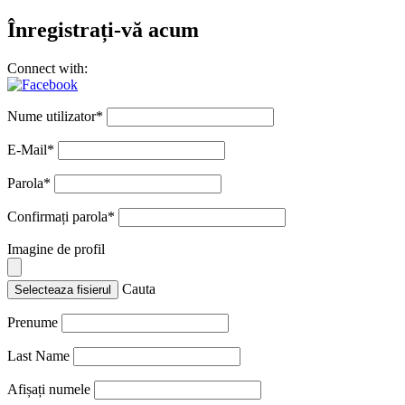
Înregistrați-vă acum
Connect with:
Nume utilizator
*
E-Mail
*
Parola
*
Confirmați parola
*
Imagine de profil
Cauta
Selecteaza fisierul
Prenume
Last Name
Afișați numele