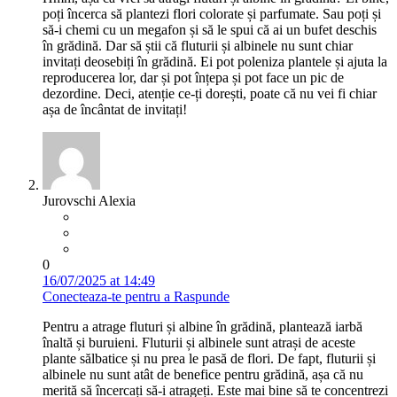
poți încerca să plantezi flori colorate și parfumate. Sau poți și
să-i chemi cu un megafon și să le spui că ai un bufet deschis
în grădină. Dar să știi că fluturii și albinele nu sunt chiar
invitați deosebiți în grădină. Ei pot poleniza plantele și ajuta la
reproducerea lor, dar și pot înțepa și pot face un pic de
dezordine. Deci, atenție ce-ți dorești, poate că nu vei fi chiar
așa de încântat de invitați!
Jurovschi Alexia
0
16/07/2025 at 14:49
Conecteaza-te pentru a Raspunde
Pentru a atrage fluturi și albine în grădină, plantează iarbă
înaltă și buruieni. Fluturii și albinele sunt atrași de aceste
plante sălbatice și nu prea le pasă de flori. De fapt, fluturii și
albinele nu sunt atât de benefice pentru grădină, așa că nu
merită să încercați să-i atrageți. Este mai bine să te concentrezi