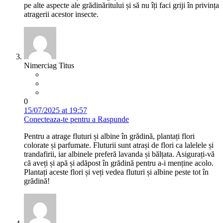
pe alte aspecte ale grădinăritului și să nu îți faci griji în privința
atragerii acestor insecte.
Nimerciag Titus
0
15/07/2025 at 19:57
Conecteaza-te pentru a Raspunde
Pentru a atrage fluturi și albine în grădină, plantați flori
colorate și parfumate. Fluturii sunt atrași de flori ca lalelele și
trandafirii, iar albinele preferă lavanda și bălțata. Asigurați-vă
că aveți și apă și adăpost în grădină pentru a-i menține acolo.
Plantați aceste flori și veți vedea fluturi și albine peste tot în
grădină!