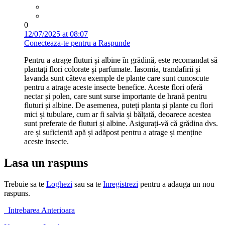
0
12/07/2025 at 08:07
Conecteaza-te pentru a Raspunde
Pentru a atrage fluturi și albine în grădină, este recomandat să
plantați flori colorate și parfumate. Iasomia, trandafirii și
lavanda sunt câteva exemple de plante care sunt cunoscute
pentru a atrage aceste insecte benefice. Aceste flori oferă
nectar și polen, care sunt surse importante de hrană pentru
fluturi și albine. De asemenea, puteți planta și plante cu flori
mici și tubulare, cum ar fi salvia și bălțată, deoarece acestea
sunt preferate de fluturi și albine. Asigurați-vă că grădina dvs.
are și suficientă apă și adăpost pentru a atrage și menține
aceste insecte.
Lasa un raspuns
Trebuie sa te
Loghezi
sau sa te
Inregistrezi
pentru a adauga un nou
raspuns.
Intrebarea Anterioara