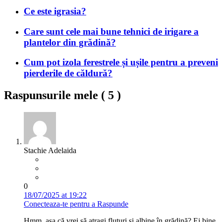
Ce este igrasia?
Care sunt cele mai bune tehnici de irigare a
plantelor din grădină?
Cum pot izola ferestrele și ușile pentru a preveni
pierderile de căldură?
Raspunsurile mele (
5
)
Stachie Adelaida
0
18/07/2025 at 19:22
Conecteaza-te pentru a Raspunde
Hmm, așa că vrei să atragi fluturi și albine în grădină? Ei bine,