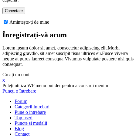
Amintește-ți de mine
Înregistrați-vă acum
Lorem ipsum dolor sit amet, consectetur adipiscing elit.Morbi
adipiscing gravdio, sit amet suscipit risus ultrices eu.Fusce viverra
neque at purus laoreet consequa.Vivamus vulputate posuere nisl quis
consequat.
Creați un cont
x
Puteți utiliza WP menu builder pentru a construi meniuri
Puneți o întrebare
Forum
Categorii Intrebari
Pune o intrebare
Top useri
Puncte si medalii
Blog
Contact