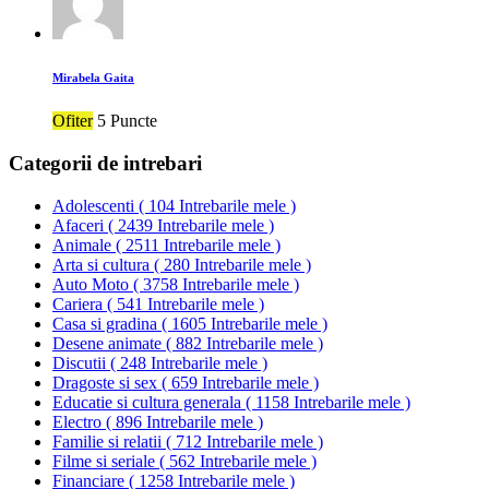
Mirabela Gaita
Ofiter
5 Puncte
Categorii de intrebari
Adolescenti
(
104 Intrebarile mele
)
Afaceri
(
2439 Intrebarile mele
)
Animale
(
2511 Intrebarile mele
)
Arta si cultura
(
280 Intrebarile mele
)
Auto Moto
(
3758 Intrebarile mele
)
Cariera
(
541 Intrebarile mele
)
Casa si gradina
(
1605 Intrebarile mele
)
Desene animate
(
882 Intrebarile mele
)
Discutii
(
248 Intrebarile mele
)
Dragoste si sex
(
659 Intrebarile mele
)
Educatie si cultura generala
(
1158 Intrebarile mele
)
Electro
(
896 Intrebarile mele
)
Familie si relatii
(
712 Intrebarile mele
)
Filme si seriale
(
562 Intrebarile mele
)
Financiare
(
1258 Intrebarile mele
)