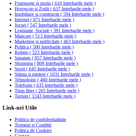
Frumusete si moda
(
610 Intrebarile mele
)
Horoscop si Zodii
(
637 Intrebarile mele
)
Imobiliare si constructii
(
594 Intrebarile mele
)
Internet
(
871 Intrebarile mele
)
Jocuri
(
547 Intrebarile mele
)
Legislatie, Sociale
(
391 Intrebarile mele
)
Mancare
(
513 Intrebarile mele
)
Marketing si publicitate
(
463 Intrebarile mele
)
Politica
(
500 Intrebarile mele
)
Religie
(
523 Intrebarile mele
)
Sanatate
(
957 Intrebarile mele
)
Shopping
(
809 Intrebarile mele
)
Sport
(
645 Intrebarile mele
)
Stiinta si mistere
(
1031 Intrebarile mele
)
Tehnologie
(
460 Intrebarile mele
)
Telefonie
(
635 Intrebarile mele
)
Timp liber
(
265 Intrebarile mele
)
Turism
(
1243 Intrebarile mele
)
Link-uri Utile
Politica de confidentialitate
Termeni si Conditii
Politica de Cookies
Contact