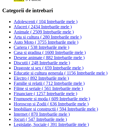
Categorii de intrebari
Adolescenti
(
104 Intrebarile mele
)
Afaceri
(
2434 Intrebarile mele
)
Animale
(
2509 Intrebarile mele
)
Arta si cultura
(
280 Intrebarile mele
)
Auto Moto
(
3755 Intrebarile mele
)
Cariera
(
538 Intrebarile mele
)
Casa si gradina
(
1600 Intrebarile mele
)
Desene animate
(
882 Intrebarile mele
)
Discutii
(
248 Intrebarile mele
)
Dragoste si sex
(
659 Intrebarile mele
)
Educatie si cultura generala
(
1156 Intrebarile mele
)
Electro
(
892 Intrebarile mele
)
Familie si relatii
(
712 Intrebarile mele
)
Filme si seriale
(
561 Intrebarile mele
)
Financiare
(
1257 Intrebarile mele
)
Frumusete si moda
(
609 Intrebarile mele
)
Horoscop si Zodii
(
636 Intrebarile mele
)
Imobiliare si constructii
(
594 Intrebarile mele
)
Internet
(
870 Intrebarile mele
)
Jocuri
(
547 Intrebarile mele
)
Legislatie, Sociale
(
391 Intrebarile mele
)