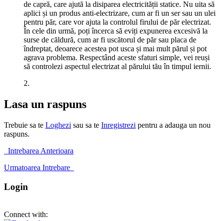
de capră, care ajută la disiparea electricității statice. Nu uita să
aplici și un produs anti-electrizare, cum ar fi un ser sau un ulei
pentru păr, care vor ajuta la controlul firului de păr electrizat.
În cele din urmă, poți încerca să eviți expunerea excesivă la
surse de căldură, cum ar fi uscătorul de păr sau placa de
îndreptat, deoarece acestea pot usca și mai mult părul și pot
agrava problema. Respectând aceste sfaturi simple, vei reuși
să controlezi aspectul electrizat al părului tău în timpul iernii.
2.
Lasa un raspuns
Trebuie sa te
Loghezi
sau sa te
Inregistrezi
pentru a adauga un nou
raspuns.
Intrebarea Anterioara
Urmatoarea Intrebare
Login
Connect with: