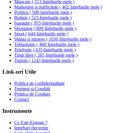
Mancare
(
513 Intrebarile mele
)
Marketing si publicitate
(
462 Intrebarile mele
)
Politica
(
500 Intrebarile mele
)
Religie
(
523 Intrebarile mele
)
Sanatate
(
955 Intrebarile mele
)
Shopping
(
809 Intrebarile mele
)
Sport
(
644 Intrebarile mele
)
Stiinta si mistere
(
1030 Intrebarile mele
)
Tehnologie
(
460 Intrebarile mele
)
Telefonie
(
635 Intrebarile mele
)
Timp liber
(
265 Intrebarile mele
)
Turism
(
1243 Intrebarile mele
)
Link-uri Utile
Politica de confidentialitate
Termeni si Conditii
Politica de Cookies
Contact
Instrumente
Ce Este Engage ?
Intrebari frecvente