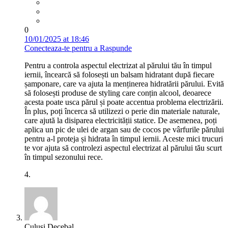
0
10/01/2025 at 18:46
Conecteaza-te pentru a Raspunde
Pentru a controla aspectul electrizat al părului tău în timpul
iernii, încearcă să folosești un balsam hidratant după fiecare
șamponare, care va ajuta la menținerea hidratării părului. Evită
să folosești produse de styling care conțin alcool, deoarece
acesta poate usca părul și poate accentua problema electrizării.
În plus, poți încerca să utilizezi o perie din materiale naturale,
care ajută la disiparea electricității statice. De asemenea, poți
aplica un pic de ulei de argan sau de cocos pe vârfurile părului
pentru a-l proteja și hidrata în timpul iernii. Aceste mici trucuri
te vor ajuta să controlezi aspectul electrizat al părului tău scurt
în timpul sezonului rece.
4.
Culuși Decebal