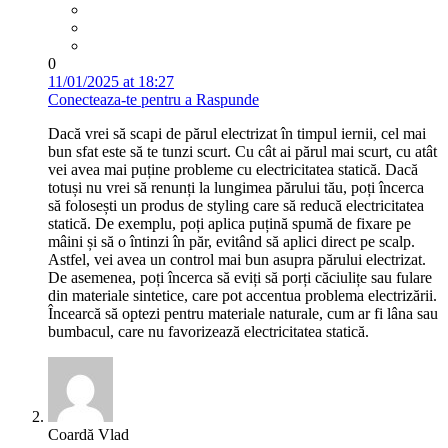
0
11/01/2025 at 18:27
Conecteaza-te pentru a Raspunde
Dacă vrei să scapi de părul electrizat în timpul iernii, cel mai
bun sfat este să te tunzi scurt. Cu cât ai părul mai scurt, cu atât
vei avea mai puține probleme cu electricitatea statică. Dacă
totuși nu vrei să renunți la lungimea părului tău, poți încerca
să folosești un produs de styling care să reducă electricitatea
statică. De exemplu, poți aplica puțină spumă de fixare pe
mâini și să o întinzi în păr, evitând să aplici direct pe scalp.
Astfel, vei avea un control mai bun asupra părului electrizat.
De asemenea, poți încerca să eviți să porți căciulițe sau fulare
din materiale sintetice, care pot accentua problema electrizării.
Încearcă să optezi pentru materiale naturale, cum ar fi lâna sau
bumbacul, care nu favorizează electricitatea statică.
Coardă Vlad