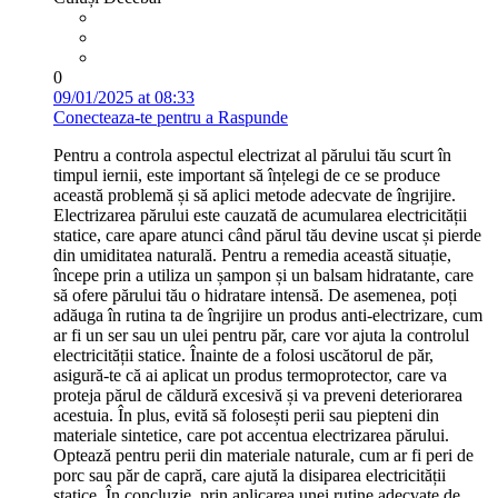
0
09/01/2025 at 08:33
Conecteaza-te pentru a Raspunde
Pentru a controla aspectul electrizat al părului tău scurt în
timpul iernii, este important să înțelegi de ce se produce
această problemă și să aplici metode adecvate de îngrijire.
Electrizarea părului este cauzată de acumularea electricității
statice, care apare atunci când părul tău devine uscat și pierde
din umiditatea naturală. Pentru a remedia această situație,
începe prin a utiliza un șampon și un balsam hidratante, care
să ofere părului tău o hidratare intensă. De asemenea, poți
adăuga în rutina ta de îngrijire un produs anti-electrizare, cum
ar fi un ser sau un ulei pentru păr, care vor ajuta la controlul
electricității statice. Înainte de a folosi uscătorul de păr,
asigură-te că ai aplicat un produs termoprotector, care va
proteja părul de căldură excesivă și va preveni deteriorarea
acestuia. În plus, evită să folosești perii sau piepteni din
materiale sintetice, care pot accentua electrizarea părului.
Optează pentru perii din materiale naturale, cum ar fi peri de
porc sau păr de capră, care ajută la disiparea electricității
statice. În concluzie, prin aplicarea unei rutine adecvate de