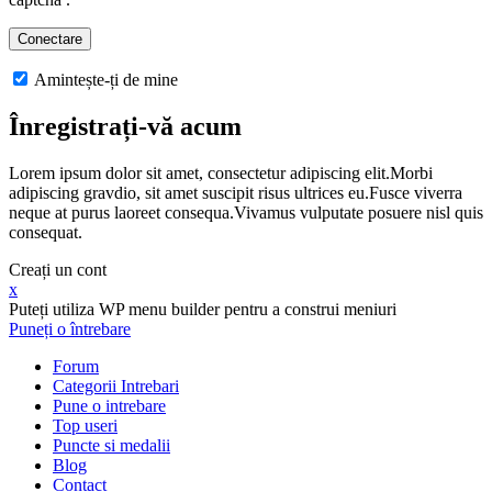
Amintește-ți de mine
Înregistrați-vă acum
Lorem ipsum dolor sit amet, consectetur adipiscing elit.Morbi
adipiscing gravdio, sit amet suscipit risus ultrices eu.Fusce viverra
neque at purus laoreet consequa.Vivamus vulputate posuere nisl quis
consequat.
Creați un cont
x
Puteți utiliza WP menu builder pentru a construi meniuri
Puneți o întrebare
Forum
Categorii Intrebari
Pune o intrebare
Top useri
Puncte si medalii
Blog
Contact