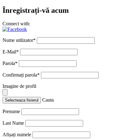
Înregistrați-vă acum
Connect with:
Nume utilizator
*
E-Mail
*
Parola
*
Confirmați parola
*
Imagine de profil
Cauta
Selecteaza fisierul
Prenume
Last Name
Afișați numele