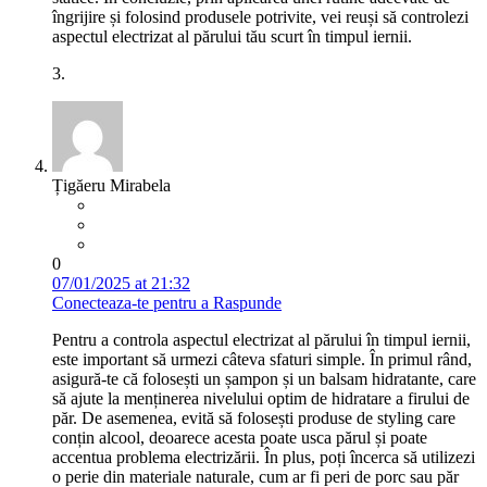
îngrijire și folosind produsele potrivite, vei reuși să controlezi
aspectul electrizat al părului tău scurt în timpul iernii.
3.
Țigăeru Mirabela
0
07/01/2025 at 21:32
Conecteaza-te pentru a Raspunde
Pentru a controla aspectul electrizat al părului în timpul iernii,
este important să urmezi câteva sfaturi simple. În primul rând,
asigură-te că folosești un șampon și un balsam hidratante, care
să ajute la menținerea nivelului optim de hidratare a firului de
păr. De asemenea, evită să folosești produse de styling care
conțin alcool, deoarece acesta poate usca părul și poate
accentua problema electrizării. În plus, poți încerca să utilizezi
o perie din materiale naturale, cum ar fi peri de porc sau păr