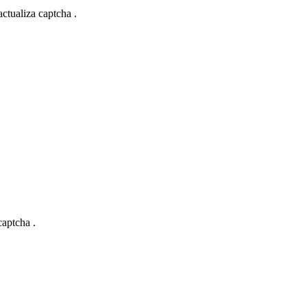
actualiza captcha .
captcha .