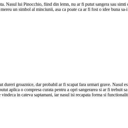
ta. Nasul lui Pinocchio, fiind din lemn, nu ar fi putut sangera sau simti d
t mereu un simbol al minciunii, asa ca poate ca ar fi fost o idee buna sa-i 
avut dureri groaznice, dar probabil ar fi scapat fara urmari grave. Nasul este
putut aplica o compresa curata pentru a opri sangerarea si ar fi trebuit s
e vindeca in cateva saptamani, iar nasul isi recapata forma si functionalita