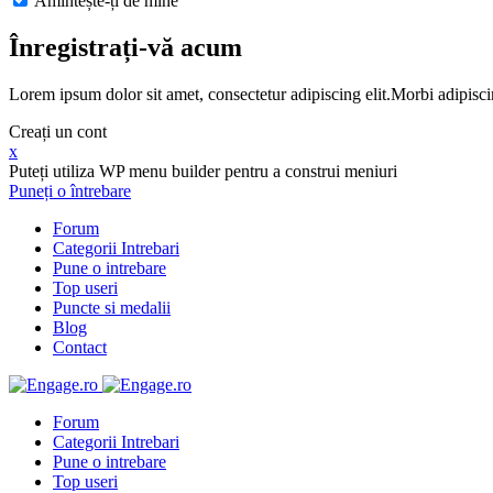
Amintește-ți de mine
Înregistrați-vă acum
Lorem ipsum dolor sit amet, consectetur adipiscing elit.Morbi adipisci
Creați un cont
x
Puteți utiliza WP menu builder pentru a construi meniuri
Puneți o întrebare
Forum
Categorii Intrebari
Pune o intrebare
Top useri
Puncte si medalii
Blog
Contact
Forum
Categorii Intrebari
Pune o intrebare
Top useri