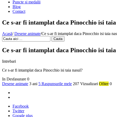
Puncte si medalii
Blog
Contact
Ce s-ar fi intamplat daca Pinocchio isi taia
Acasă
/
Desene animate
/
Ce s-ar fi intamplat daca Pinocchio isi taia na
Cauta
Ce s-ar fi intamplat daca Pinocchio isi taia
Intrebari
Ce s-ar fi intamplat daca Pinocchio isi taia nasul?
In Desfasurare
0
Desene animate
3 ani
5 Raspunsurile mele
207 Vizualizari
Ofiter
0
Facebook
Twitter
Google plus