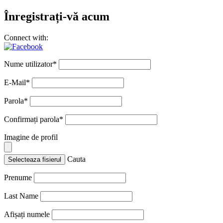
Înregistrați-vă acum
Connect with:
Nume utilizator
*
E-Mail
*
Parola
*
Confirmați parola
*
Imagine de profil
Cauta
Selecteaza fisierul
Prenume
Last Name
Afișați numele