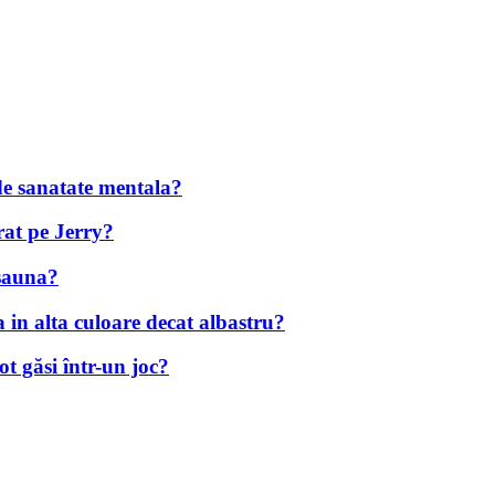
de sanatate mentala?
rat pe Jerry?
 sauna?
in alta culoare decat albastru?
t găsi într-un joc?