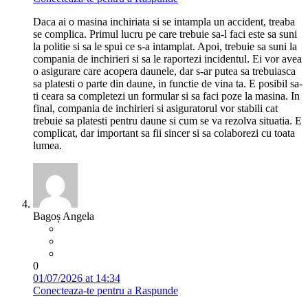
Daca ai o masina inchiriata si se intampla un accident, treaba
se complica. Primul lucru pe care trebuie sa-l faci este sa suni
la politie si sa le spui ce s-a intamplat. Apoi, trebuie sa suni la
compania de inchirieri si sa le raportezi incidentul. Ei vor avea
o asigurare care acopera daunele, dar s-ar putea sa trebuiasca
sa platesti o parte din daune, in functie de vina ta. E posibil sa-
ti ceara sa completezi un formular si sa faci poze la masina. In
final, compania de inchirieri si asiguratorul vor stabili cat
trebuie sa platesti pentru daune si cum se va rezolva situatia. E
complicat, dar important sa fii sincer si sa colaborezi cu toata
lumea.
Bagoș Angela
0
01/07/2026 at 14:34
Conecteaza-te pentru a Raspunde