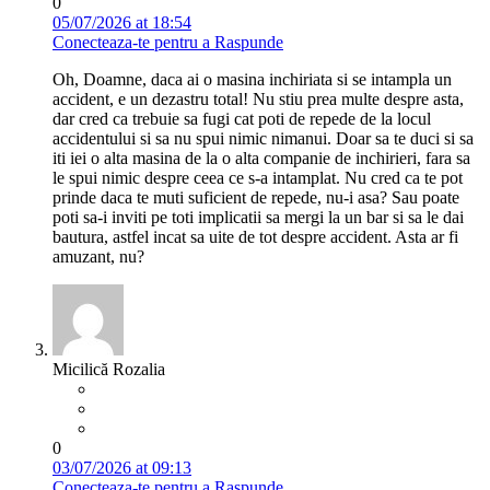
0
05/07/2026 at 18:54
Conecteaza-te pentru a Raspunde
Oh, Doamne, daca ai o masina inchiriata si se intampla un
accident, e un dezastru total! Nu stiu prea multe despre asta,
dar cred ca trebuie sa fugi cat poti de repede de la locul
accidentului si sa nu spui nimic nimanui. Doar sa te duci si sa
iti iei o alta masina de la o alta companie de inchirieri, fara sa
le spui nimic despre ceea ce s-a intamplat. Nu cred ca te pot
prinde daca te muti suficient de repede, nu-i asa? Sau poate
poti sa-i inviti pe toti implicatii sa mergi la un bar si sa le dai
bautura, astfel incat sa uite de tot despre accident. Asta ar fi
amuzant, nu?
Micilică Rozalia
0
03/07/2026 at 09:13
Conecteaza-te pentru a Raspunde