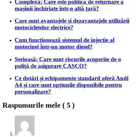
Complexă: Care este politica de returnare a
mașinii închiriate într-o altă țară?
Care sunt avantajele și dezavantajele utilizării
motocicletelor electrice?
Cum funcționează sistemul de injectie al
motorinei într-un motor diesel?
Serioasă: Care sunt riscurile acoperite de o
poliță de asigurare CASCO?
Ce dotări și echipamente standard oferă Audi
A4 și care sunt opțiunile disponibile pentru
personalizare?
Raspunsurile mele (
5
)