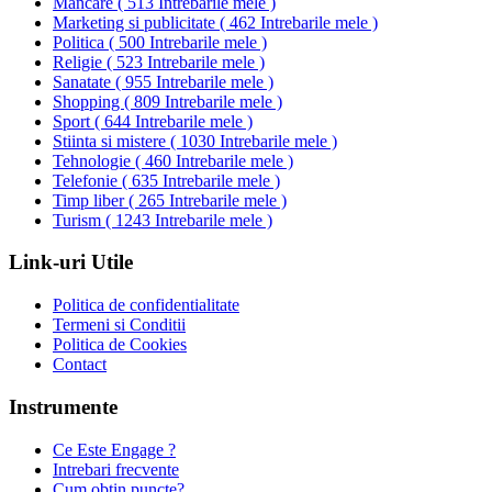
Mancare
(
513 Intrebarile mele
)
Marketing si publicitate
(
462 Intrebarile mele
)
Politica
(
500 Intrebarile mele
)
Religie
(
523 Intrebarile mele
)
Sanatate
(
955 Intrebarile mele
)
Shopping
(
809 Intrebarile mele
)
Sport
(
644 Intrebarile mele
)
Stiinta si mistere
(
1030 Intrebarile mele
)
Tehnologie
(
460 Intrebarile mele
)
Telefonie
(
635 Intrebarile mele
)
Timp liber
(
265 Intrebarile mele
)
Turism
(
1243 Intrebarile mele
)
Link-uri Utile
Politica de confidentialitate
Termeni si Conditii
Politica de Cookies
Contact
Instrumente
Ce Este Engage ?
Intrebari frecvente
Cum obtin puncte?