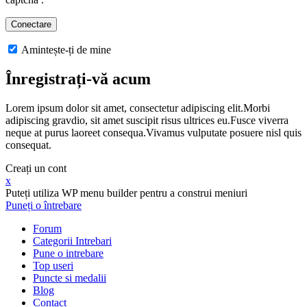
Amintește-ți de mine
Înregistrați-vă acum
Lorem ipsum dolor sit amet, consectetur adipiscing elit.Morbi
adipiscing gravdio, sit amet suscipit risus ultrices eu.Fusce viverra
neque at purus laoreet consequa.Vivamus vulputate posuere nisl quis
consequat.
Creați un cont
x
Puteți utiliza WP menu builder pentru a construi meniuri
Puneți o întrebare
Forum
Categorii Intrebari
Pune o intrebare
Top useri
Puncte si medalii
Blog
Contact