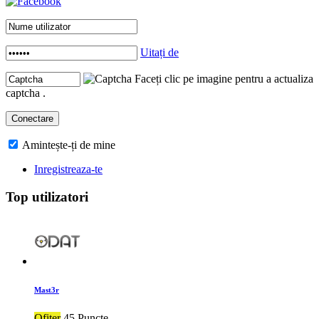
Uitați de
Faceți clic pe imagine pentru a actualiza
captcha .
Amintește-ți de mine
Inregistreaza-te
Top utilizatori
Mast3r
Ofiter
45 Puncte