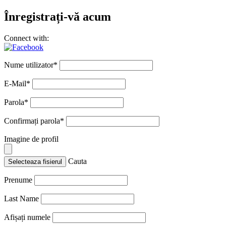
Înregistrați-vă acum
Connect with:
Nume utilizator
*
E-Mail
*
Parola
*
Confirmați parola
*
Imagine de profil
Cauta
Selecteaza fisierul
Prenume
Last Name
Afișați numele