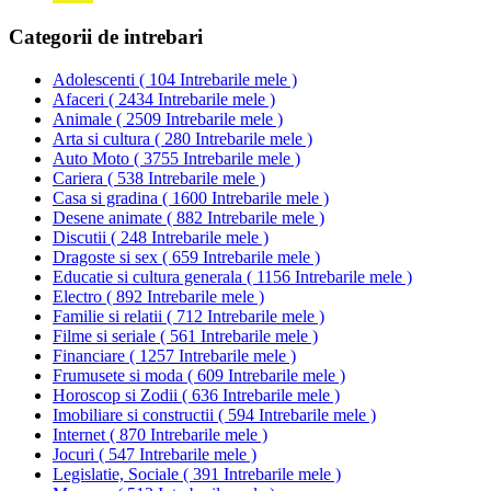
Categorii de intrebari
Adolescenti
(
104 Intrebarile mele
)
Afaceri
(
2434 Intrebarile mele
)
Animale
(
2509 Intrebarile mele
)
Arta si cultura
(
280 Intrebarile mele
)
Auto Moto
(
3755 Intrebarile mele
)
Cariera
(
538 Intrebarile mele
)
Casa si gradina
(
1600 Intrebarile mele
)
Desene animate
(
882 Intrebarile mele
)
Discutii
(
248 Intrebarile mele
)
Dragoste si sex
(
659 Intrebarile mele
)
Educatie si cultura generala
(
1156 Intrebarile mele
)
Electro
(
892 Intrebarile mele
)
Familie si relatii
(
712 Intrebarile mele
)
Filme si seriale
(
561 Intrebarile mele
)
Financiare
(
1257 Intrebarile mele
)
Frumusete si moda
(
609 Intrebarile mele
)
Horoscop si Zodii
(
636 Intrebarile mele
)
Imobiliare si constructii
(
594 Intrebarile mele
)
Internet
(
870 Intrebarile mele
)
Jocuri
(
547 Intrebarile mele
)
Legislatie, Sociale
(
391 Intrebarile mele
)