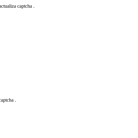
actualiza captcha .
captcha .