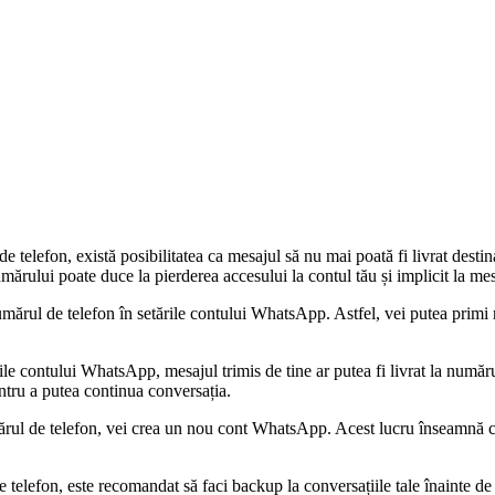
 telefon, există posibilitatea ca mesajul să nu mai poată fi livrat dest
mărului poate duce la pierderea accesului la contul tău și implicit la mes
 numărul de telefon în setările contului WhatsApp. Astfel, vei putea primi
rile contului WhatsApp, mesajul trimis de tine ar putea fi livrat la număr
entru a putea continua conversația.
mărul de telefon, vei crea un nou cont WhatsApp. Acest lucru înseamnă că 
elefon, este recomandat să faci backup la conversațiile tale înainte de a 