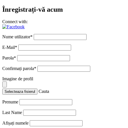
Înregistrați-vă acum
Connect with:
Nume utilizator
*
E-Mail
*
Parola
*
Confirmați parola
*
Imagine de profil
Cauta
Selecteaza fisierul
Prenume
Last Name
Afișați numele