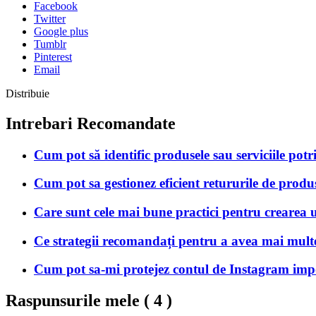
Facebook
Twitter
Google plus
Tumblr
Pinterest
Email
Distribuie
Intrebari Recomandate
Cum pot să identific produsele sau serviciile potr
Cum pot sa gestionez eficient retururile de produs
Care sunt cele mai bune practici pentru crearea 
Ce strategii recomandați pentru a avea mai multe 
Cum pot sa-mi protejez contul de Instagram imp
Raspunsurile mele (
4
)