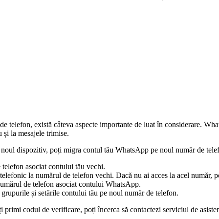
e telefon, există câteva aspecte importante de luat în considerare. What
 și la mesajele trimise.
noul dispozitiv, poți migra contul tău WhatsApp pe noul număr de telefon
elefon asociat contului tău vechi.
lefonic la numărul de telefon vechi. Dacă nu ai acces la acel număr, poț
i numărul de telefon asociat contului WhatsApp.
, grupurile și setările contului tău pe noul număr de telefon.
ți primi codul de verificare, poți încerca să contactezi serviciul de asis