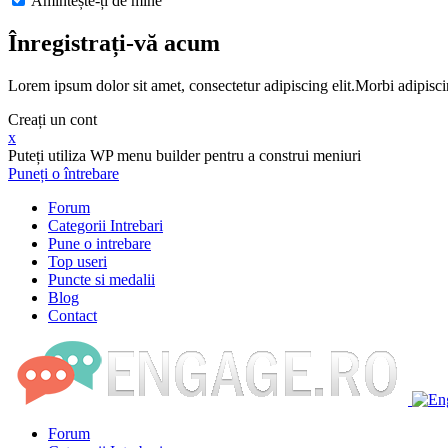
Amintește-ți de mine
Înregistrați-vă acum
Lorem ipsum dolor sit amet, consectetur adipiscing elit.Morbi adipisci
Creați un cont
x
Puteți utiliza WP menu builder pentru a construi meniuri
Puneți o întrebare
Forum
Categorii Intrebari
Pune o intrebare
Top useri
Puncte si medalii
Blog
Contact
Forum