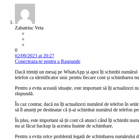
Zahatriuc Veta
0
02/09/2023 at 20:27
Conecteaza-te pentru a Raspunde
Dacă trimiți un mesaj pe WhatsApp și apoi îți schimbi numărul de
telefon ca identificator unic pentru fiecare cont și schimbarea nu
Pentru a evita această situație, este important să îți actualizezi
răspundă.
În caz contrar, dacă nu îți actualizezi numărul de telefon în setă
să îl anunți pe destinatar că ți-ai schimbat numărul de telefon p
În plus, este important să ții cont că atunci când îți schimbi nu
nu ai făcut backup la acestea înainte de schimbare.
Pentru a evita orice problemă legată de schimbarea numărului de t