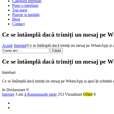
Categorii Intrebari
Pune o intrebare
Top useri
Puncte si medalii
Blog
Contact
Ce se întâmplă dacă trimiți un mesaj pe W
Acasă
/
Internet
/
Ce se întâmplă dacă trimiți un mesaj pe WhatsApp și a
Cauta
Ce se întâmplă dacă trimiți un mesaj pe W
Intrebari
Ce se întâmplă dacă trimiți un mesaj pe WhatsApp și apoi îți schimbi 
In Desfasurare
0
Internet
3 ani
4 Raspunsurile mele
253 Vizualizari
Ofiter
0