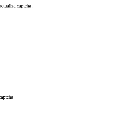
actualiza captcha .
captcha .