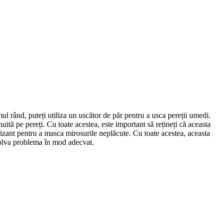
ul rând, puteți utiliza un uscător de păr pentru a usca pereții umedi.
uită pe pereți. Cu toate acestea, este important să rețineți că aceasta
orizant pentru a masca mirosurile neplăcute. Cu toate acestea, aceasta
ezolva problema în mod adecvat.