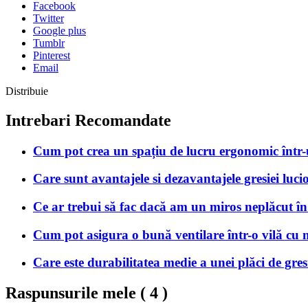
Facebook
Twitter
Google plus
Tumblr
Pinterest
Email
Distribuie
Intrebari Recomandate
Cum pot crea un spațiu de lucru ergonomic într
Care sunt avantajele si dezavantajele gresiei luci
Ce ar trebui să fac dacă am un miros neplăcut în
Cum pot asigura o bună ventilare într-o vilă cu
Care este durabilitatea medie a unei plăci de gres
Raspunsurile mele (
4
)