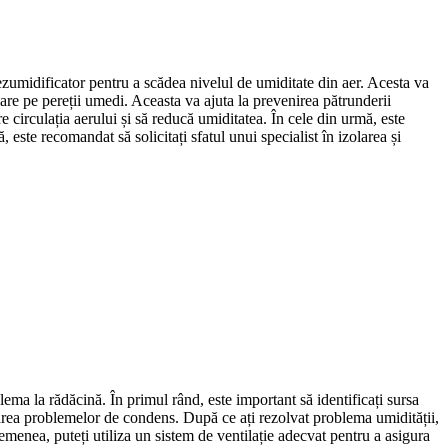
dezumidificator pentru a scădea nivelul de umiditate din aer. Acesta va
lare pe pereții umedi. Aceasta va ajuta la prevenirea pătrunderii
e circulația aerului și să reducă umiditatea. În cele din urmă, este
este recomandat să solicitați sfatul unui specialist în izolarea și
ema la rădăcină. În primul rând, este important să identificați sursa
ctarea problemelor de condens. După ce ați rezolvat problema umidității,
menea, puteți utiliza un sistem de ventilație adecvat pentru a asigura