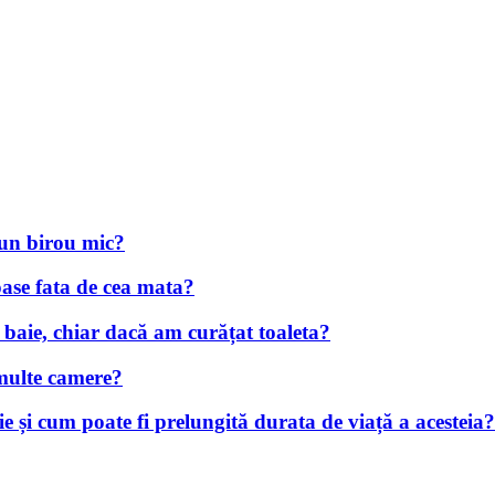
-un birou mic?
oase fata de cea mata?
 baie, chiar dacă am curățat toaleta?
 multe camere?
ie și cum poate fi prelungită durata de viață a acesteia?