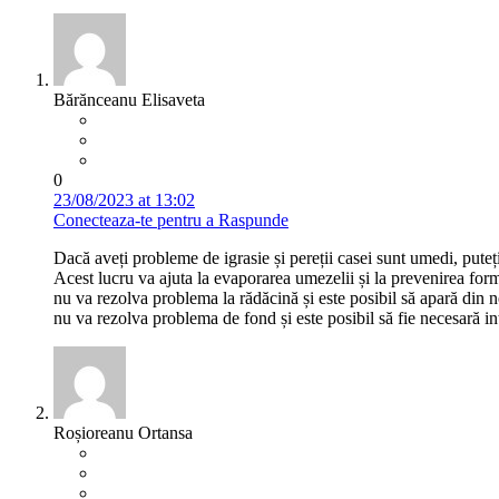
Bărănceanu Elisaveta
0
23/08/2023 at 13:02
Conecteaza-te pentru a Raspunde
Dacă aveți probleme de igrasie și pereții casei sunt umedi, puteț
Acest lucru va ajuta la evaporarea umezelii și la prevenirea formă
nu va rezolva problema la rădăcină și este posibil să apară din n
nu va rezolva problema de fond și este posibil să fie necesară in
Roșioreanu Ortansa