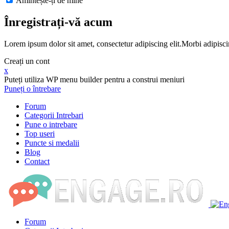
Amintește-ți de mine
Înregistrați-vă acum
Lorem ipsum dolor sit amet, consectetur adipiscing elit.Morbi adipisci
Creați un cont
x
Puteți utiliza WP menu builder pentru a construi meniuri
Puneți o întrebare
Forum
Categorii Intrebari
Pune o intrebare
Top useri
Puncte si medalii
Blog
Contact
Forum