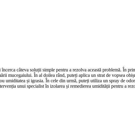
i încerca câteva soluții simple pentru a rezolva această problemă. În prim
rii mucegaiului. În al doilea rând, puteți aplica un strat de vopsea obișn
ou umiditatea și igrasia. În cele din urmă, puteți utiliza un spray de od
tervenția unui specialist în izolarea și remedierea umidității pentru a r