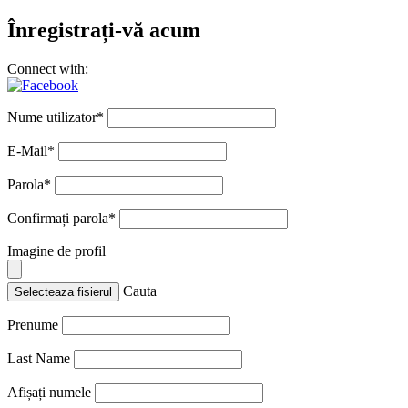
Înregistrați-vă acum
Connect with:
Nume utilizator
*
E-Mail
*
Parola
*
Confirmați parola
*
Imagine de profil
Cauta
Selecteaza fisierul
Prenume
Last Name
Afișați numele