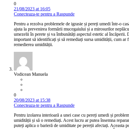
0
21/08/2023 at 16:05
Conecteaza-te pentru a Raspunde
Pentru a rezolva problemele de igrasie și pereți umedi într-o casă
ajuta la prevenirea formării mucegaiului și a mirosurilor neplăcut
umezelii în perete și va îmbunătăți aspectul estetic al încăperii. 
important să identificați și să remediați sursa umidității, cum ar
remedierea umidității.
Vodicean Manuela
0
20/08/2023 at 15:38
Conecteaza-te pentru a Raspunde
Pentru izolarea interioară a unei case cu pereți umedi și problem
umidității și să o remediați. Acest lucru ar putea însemna repar
puteți aplica o barieră de umiditate pe pereții afectați. Aceasta