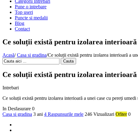
Categorii Intrebari
Pune o intrebare
Top useri
Puncte si medalii
Blog
Contact
Ce soluții există pentru izolarea interioar
Acasă
/
Casa si gradina
/
Ce soluții există pentru izolarea interioară a u
Cauta
Ce soluții există pentru izolarea interioar
Intrebari
Ce soluții există pentru izolarea interioară a unei case cu pereți umedi
In Desfasurare
0
Casa si gradina
3 ani
4 Raspunsurile mele
246 Vizualizari
Ofiter
0