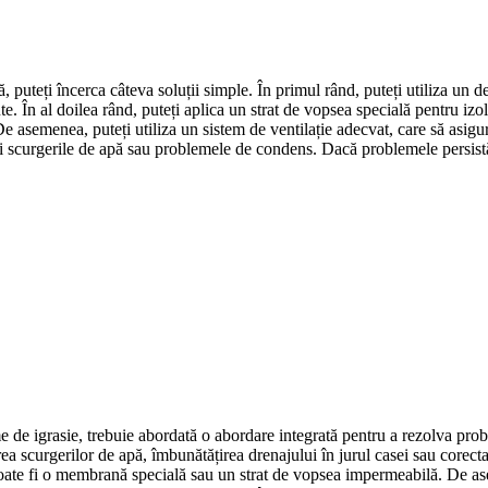
, puteți încerca câteva soluții simple. În primul rând, puteți utiliza un 
e. În al doilea rând, puteți aplica un strat de vopsea specială pentru izo
De asemenea, puteți utiliza un sistem de ventilație adecvat, care să asigur
 fi scurgerile de apă sau problemele de condens. Dacă problemele persistă, 
e de igrasie, trebuie abordată o abordare integrată pentru a rezolva probl
area scurgerilor de apă, îmbunătățirea drenajului în jurul casei sau core
 poate fi o membrană specială sau un strat de vopsea impermeabilă. De ase