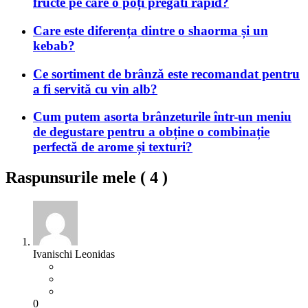
fructe pe care o poți pregăti rapid?
Care este diferența dintre o shaorma și un
kebab?
Ce sortiment de brânză este recomandat pentru
a fi servită cu vin alb?
Cum putem asorta brânzeturile într-un meniu
de degustare pentru a obține o combinație
perfectă de arome și texturi?
Raspunsurile mele (
4
)
Ivanischi Leonidas
0