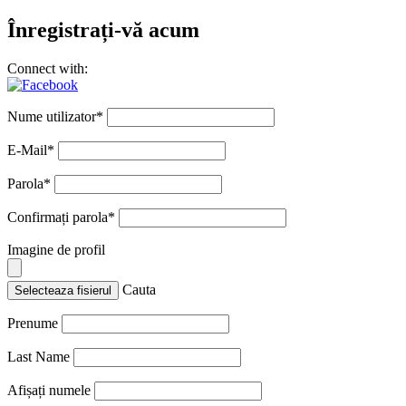
Înregistrați-vă acum
Connect with:
Nume utilizator
*
E-Mail
*
Parola
*
Confirmați parola
*
Imagine de profil
Cauta
Selecteaza fisierul
Prenume
Last Name
Afișați numele