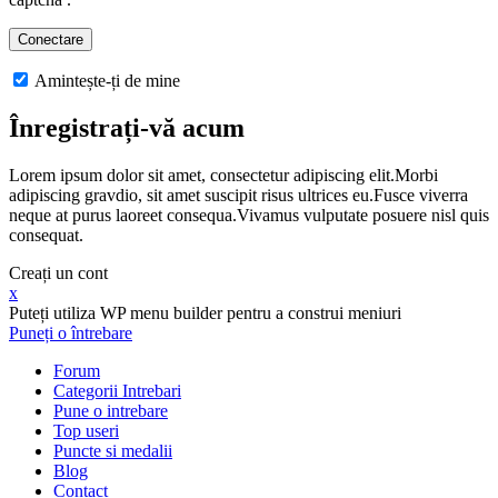
Amintește-ți de mine
Înregistrați-vă acum
Lorem ipsum dolor sit amet, consectetur adipiscing elit.Morbi
adipiscing gravdio, sit amet suscipit risus ultrices eu.Fusce viverra
neque at purus laoreet consequa.Vivamus vulputate posuere nisl quis
consequat.
Creați un cont
x
Puteți utiliza WP menu builder pentru a construi meniuri
Puneți o întrebare
Forum
Categorii Intrebari
Pune o intrebare
Top useri
Puncte si medalii
Blog
Contact