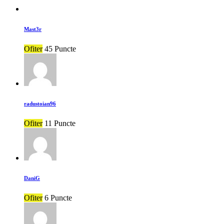
Mast3r
Ofiter
45 Puncte
radustoian96
Ofiter
11 Puncte
DaniG
Ofiter
6 Puncte