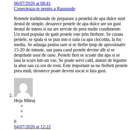
06/07/2026 at 08:41
Conecteaza-te pentru a Raspunde
Retetele traditionale de preparare a pestelui de apa dulce sunt
destul de simple, deoarece pestele de apa dulce are un gust
destul de intens si nu are nevoie de prea multe condimente.
Un mod popular de gatit pestele este prin fierbere. Se curata
pestele, se spala si se pun intr-o oala cu apa clocotita, la foc
mediu. Se adauga putina sare si se fierbe timp de aproximativ
15-20 de minute, sau pana cand pestele devine alb si se
desprinde usor de oase. Pestele fiert se scoate din apa si se
lasa la scurs intr-un vas. Se poate servi cald, alaturi de legume
la abur sau cu sos de rosii. Este important sa nu fierbeti pestele
prea mult, deoarece poate deveni uscat si fara gust.
Heja Mitruț
0
04/07/2026 at 12:22