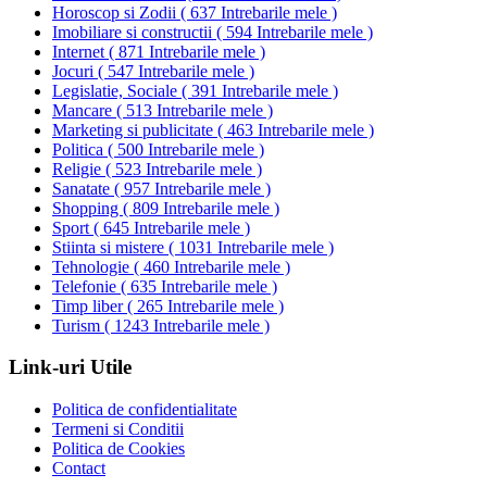
Horoscop si Zodii
(
637 Intrebarile mele
)
Imobiliare si constructii
(
594 Intrebarile mele
)
Internet
(
871 Intrebarile mele
)
Jocuri
(
547 Intrebarile mele
)
Legislatie, Sociale
(
391 Intrebarile mele
)
Mancare
(
513 Intrebarile mele
)
Marketing si publicitate
(
463 Intrebarile mele
)
Politica
(
500 Intrebarile mele
)
Religie
(
523 Intrebarile mele
)
Sanatate
(
957 Intrebarile mele
)
Shopping
(
809 Intrebarile mele
)
Sport
(
645 Intrebarile mele
)
Stiinta si mistere
(
1031 Intrebarile mele
)
Tehnologie
(
460 Intrebarile mele
)
Telefonie
(
635 Intrebarile mele
)
Timp liber
(
265 Intrebarile mele
)
Turism
(
1243 Intrebarile mele
)
Link-uri Utile
Politica de confidentialitate
Termeni si Conditii
Politica de Cookies
Contact