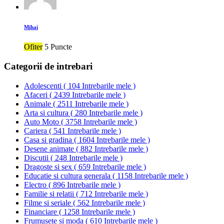
Mihai
Ofiter
5 Puncte
Categorii de intrebari
Adolescenti
(
104 Intrebarile mele
)
Afaceri
(
2439 Intrebarile mele
)
Animale
(
2511 Intrebarile mele
)
Arta si cultura
(
280 Intrebarile mele
)
Auto Moto
(
3758 Intrebarile mele
)
Cariera
(
541 Intrebarile mele
)
Casa si gradina
(
1604 Intrebarile mele
)
Desene animate
(
882 Intrebarile mele
)
Discutii
(
248 Intrebarile mele
)
Dragoste si sex
(
659 Intrebarile mele
)
Educatie si cultura generala
(
1158 Intrebarile mele
)
Electro
(
896 Intrebarile mele
)
Familie si relatii
(
712 Intrebarile mele
)
Filme si seriale
(
562 Intrebarile mele
)
Financiare
(
1258 Intrebarile mele
)
Frumusete si moda
(
610 Intrebarile mele
)