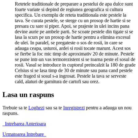
Retetele traditionale de preparare a pestelui de apa dulce sunt
foarte variate si depind de regiunea geografica si cultura
specifica. Un exemplu de reteta traditionala este pestele la
tava. Se curata pestele, se sterge cu un prosop de hartie si se
presara cu sare si piper. Apoi, se prajeste in ulei incins pana
devine aurie pe ambele parti. Se scoate pestele din tigaie si se
lasa la scurs pe un prosop de hartie pentru a elimina excesul
de ulei. In paralel, se pregateste o sos de rosii, in care se
adauga ceapa, usturoi, ardei si rosii tocate marunt. Acest sos
se fierbe la foc mic timp de aproximativ 20 de minute. Pestele
se pune intr-un vas termorezistent si se toarna peste el sosul de
rosii. Vasul se introduce in cuptorul preincalzit la 180 de grade
Celsius si se lasa timp de 30 de minute sau pana cand pestele
este fraged si sosul s-a ingrosat. Pestele la tava se serveste
cald, alaturi de garnitura de cartofi sau orez.
Lasa un raspuns
Trebuie sa te
Loghezi
sau sa te
Inregistrezi
pentru a adauga un nou
raspuns.
Intrebarea Anterioara
Urmatoarea Intrebare