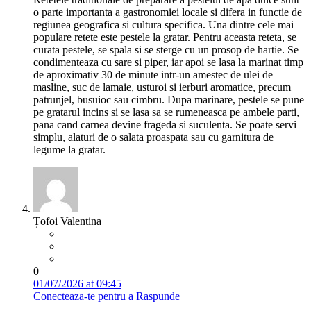
o parte importanta a gastronomiei locale si difera in functie de
regiunea geografica si cultura specifica. Una dintre cele mai
populare retete este pestele la gratar. Pentru aceasta reteta, se
curata pestele, se spala si se sterge cu un prosop de hartie. Se
condimenteaza cu sare si piper, iar apoi se lasa la marinat timp
de aproximativ 30 de minute intr-un amestec de ulei de
masline, suc de lamaie, usturoi si ierburi aromatice, precum
patrunjel, busuioc sau cimbru. Dupa marinare, pestele se pune
pe gratarul incins si se lasa sa se rumeneasca pe ambele parti,
pana cand carnea devine frageda si suculenta. Se poate servi
simplu, alaturi de o salata proaspata sau cu garnitura de
legume la gratar.
Țofoi Valentina
0
01/07/2026 at 09:45
Conecteaza-te pentru a Raspunde