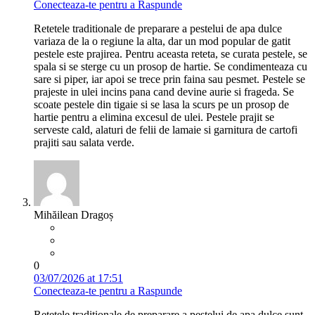
Conecteaza-te pentru a Raspunde
Retetele traditionale de preparare a pestelui de apa dulce
variaza de la o regiune la alta, dar un mod popular de gatit
pestele este prajirea. Pentru aceasta reteta, se curata pestele, se
spala si se sterge cu un prosop de hartie. Se condimenteaza cu
sare si piper, iar apoi se trece prin faina sau pesmet. Pestele se
prajeste in ulei incins pana cand devine aurie si frageda. Se
scoate pestele din tigaie si se lasa la scurs pe un prosop de
hartie pentru a elimina excesul de ulei. Pestele prajit se
serveste cald, alaturi de felii de lamaie si garnitura de cartofi
prajiti sau salata verde.
Mihăilean Dragoș
0
03/07/2026 at 17:51
Conecteaza-te pentru a Raspunde
Retetele traditionale de preparare a pestelui de apa dulce sunt