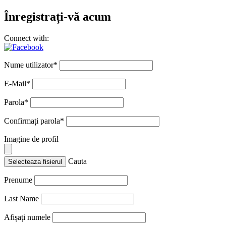
Înregistrați-vă acum
Connect with:
Nume utilizator
*
E-Mail
*
Parola
*
Confirmați parola
*
Imagine de profil
Cauta
Selecteaza fisierul
Prenume
Last Name
Afișați numele