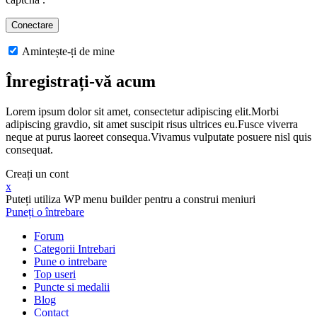
Amintește-ți de mine
Înregistrați-vă acum
Lorem ipsum dolor sit amet, consectetur adipiscing elit.Morbi
adipiscing gravdio, sit amet suscipit risus ultrices eu.Fusce viverra
neque at purus laoreet consequa.Vivamus vulputate posuere nisl quis
consequat.
Creați un cont
x
Puteți utiliza WP menu builder pentru a construi meniuri
Puneți o întrebare
Forum
Categorii Intrebari
Pune o intrebare
Top useri
Puncte si medalii
Blog
Contact