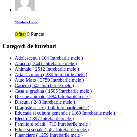
Mirabela Gaita
Ofiter
5 Puncte
Categorii de intrebari
Adolescenti
(
104 Intrebarile mele
)
Afaceri
(
2441 Intrebarile mele
)
Animale
(
2512 Intrebarile mele
)
Arta si cultura
(
280 Intrebarile mele
)
Auto Moto
(
3759 Intrebarile mele
)
Cariera
(
541 Intrebarile mele
)
Casa si gradina
(
1605 Intrebarile mele
)
Desene animate
(
884 Intrebarile mele
)
Discutii
(
248 Intrebarile mele
)
Dragoste si sex
(
660 Intrebarile mele
)
Educatie si cultura generala
(
1160 Intrebarile mele
)
Electro
(
897 Intrebarile mele
)
Familie si relatii
(
713 Intrebarile mele
)
Filme si seriale
(
562 Intrebarile mele
)
Financiare
(
1259 Intrebarile mele
)