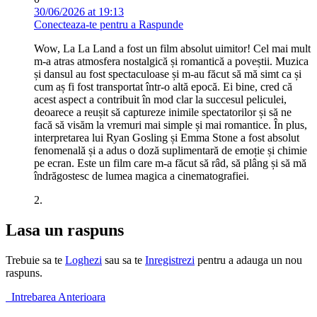
30/06/2026 at 19:13
Conecteaza-te pentru a Raspunde
Wow, La La Land a fost un film absolut uimitor! Cel mai mult
m-a atras atmosfera nostalgică și romantică a poveștii. Muzica
și dansul au fost spectaculoase și m-au făcut să mă simt ca și
cum aș fi fost transportat într-o altă epocă. Ei bine, cred că
acest aspect a contribuit în mod clar la succesul peliculei,
deoarece a reușit să captureze inimile spectatorilor și să ne
facă să visăm la vremuri mai simple și mai romantice. În plus,
interpretarea lui Ryan Gosling și Emma Stone a fost absolut
fenomenală și a adus o doză suplimentară de emoție și chimie
pe ecran. Este un film care m-a făcut să râd, să plâng și să mă
îndrăgostesc de lumea magica a cinematografiei.
2.
Lasa un raspuns
Trebuie sa te
Loghezi
sau sa te
Inregistrezi
pentru a adauga un nou
raspuns.
Intrebarea Anterioara