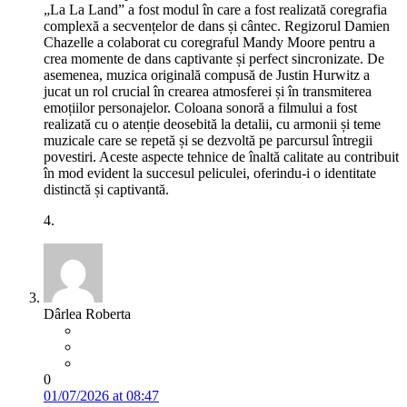
„La La Land” a fost modul în care a fost realizată coregrafia
complexă a secvențelor de dans și cântec. Regizorul Damien
Chazelle a colaborat cu coregraful Mandy Moore pentru a
crea momente de dans captivante și perfect sincronizate. De
asemenea, muzica originală compusă de Justin Hurwitz a
jucat un rol crucial în crearea atmosferei și în transmiterea
emoțiilor personajelor. Coloana sonoră a filmului a fost
realizată cu o atenție deosebită la detalii, cu armonii și teme
muzicale care se repetă și se dezvoltă pe parcursul întregii
povestiri. Aceste aspecte tehnice de înaltă calitate au contribuit
în mod evident la succesul peliculei, oferindu-i o identitate
distinctă și captivantă.
4.
Dârlea Roberta
0
01/07/2026 at 08:47