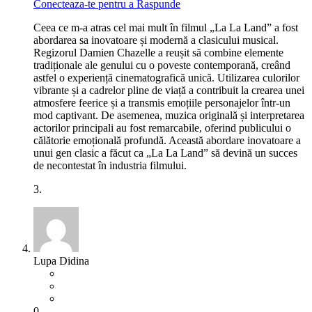
Conecteaza-te pentru a Raspunde
Ceea ce m-a atras cel mai mult în filmul „La La Land” a fost
abordarea sa inovatoare și modernă a clasicului musical.
Regizorul Damien Chazelle a reușit să combine elemente
tradiționale ale genului cu o poveste contemporană, creând
astfel o experiență cinematografică unică. Utilizarea culorilor
vibrante și a cadrelor pline de viață a contribuit la crearea unei
atmosfere feerice și a transmis emoțiile personajelor într-un
mod captivant. De asemenea, muzica originală și interpretarea
actorilor principali au fost remarcabile, oferind publicului o
călătorie emoțională profundă. Această abordare inovatoare a
unui gen clasic a făcut ca „La La Land” să devină un succes
de necontestat în industria filmului.
3.
Lupa Didina
0