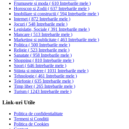
Frumusete si moda
(
610 Intrebarile mele
)
Horoscop si Zodii
(
637 Intrebarile mele
)
Imobiliare si constructii
(
594 Intrebarile mele
)
Internet
(
872 Intrebarile mele
)
Jocuri
(
548 Intrebarile mele
)
Legislatie, Sociale
(
391 Intrebarile mele
)
Mancare
(
513 Intrebarile mele
)
Marketing si publicitate
(
463 Intrebarile mele
)
Politica
(
500 Intrebarile mele
)
Religie
(
523 Intrebarile mele
)
Sanatate
(
958 Intrebarile mele
)
Shopping
(
810 Intrebarile mele
)
Sport
(
646 Intrebarile mele
)
Stiinta si mistere
(
1031 Intrebarile mele
)
Tehnologie
(
461 Intrebarile mele
)
Telefonie
(
635 Intrebarile mele
)
Timp liber
(
265 Intrebarile mele
)
Turism
(
1243 Intrebarile mele
)
Link-uri Utile
Politica de confidentialitate
Termeni si Conditii
Politica de Cookies